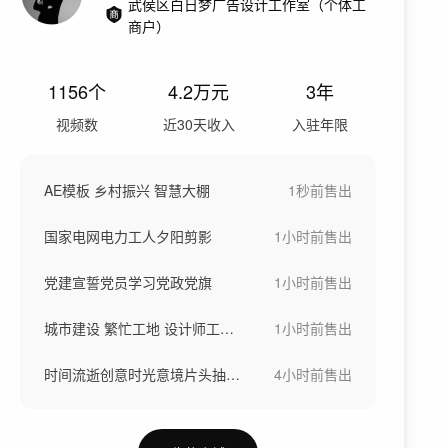
武侯区白日梦广告设计工作室（个体工
商户）
1156
个
4.2万
元
3年
视频数
近30天收入
入驻年限
AE模板 乡村振兴 智慧大棚
1秒前
售出
国家电网电力工人夕阳剪影
1小时前
售出
党建宣誓党员学习党政党旗
1小时前
售出
城市建设 繁忙工地 设计师工程师
1小时前
售出
时间流逝创意时光意境片头抽象意境意象
4小时前
售出