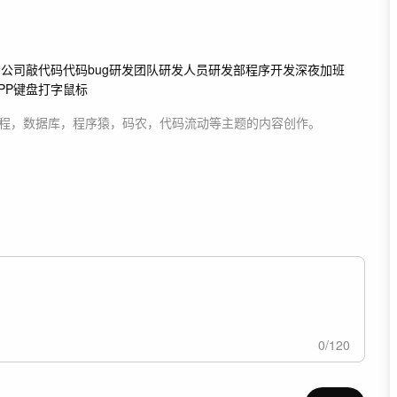
网
公司
敲代码
代码
bug
研发团队
研发人员
研发部
程序开发深夜加班
PP
键盘
打字
鼠标
程，数据库，程序猿，码农，代码流动等主题
的内容创作。
0
/
120