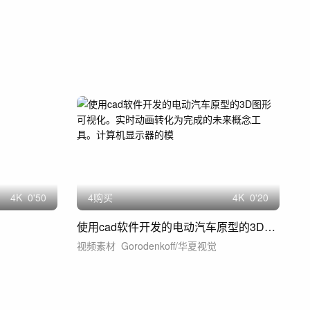
4
K
0'50
4购买
4
K
0'20
使用cad软件开发的电动汽车原型的3D图形可视化。实时动画转化为完成的未来概念工具。计算机显示器的模
视频素材
Gorodenkoff/华夏视觉