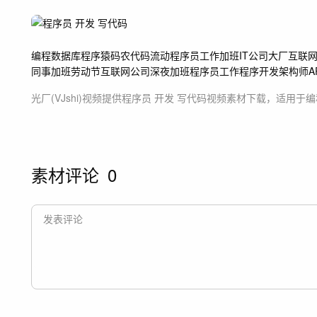
编程
数据库
程序猿
码农
代码流动
程序员
工作
加班
IT公司
大厂互联
同事加班
劳动节
互联网公司
深夜加班
程序员工作
程序开发
架构师
A
光厂(VJshi)视频提供
程序员 开发 写代码
视频素材
下载，适用于
编
素材评论
0