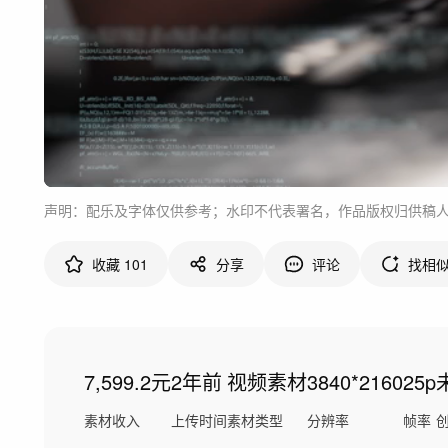
声明：配乐及字体仅供参考；水印不代表署名，作品版权归供稿
收藏
101
分享
评论
找相
7,599.2元
2年前
视频素材
3840*2160
25p
素材收入
上传时间
素材类型
分辨率
帧率