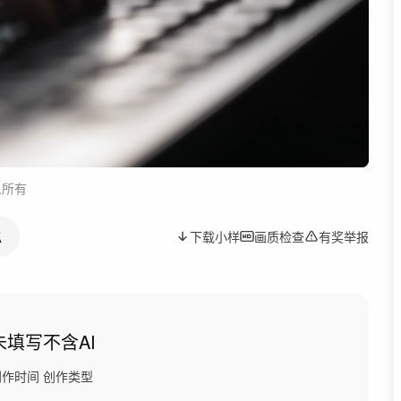
人所有
似
下载小样
画质检查
有奖举报
未填写
不含AI
创作时间
创作类型