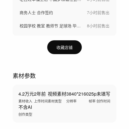
商务人士 合作签约
7小时前
售出
校园学校 教室 教师节 足球场 毕业学生
8小时前
售出
收藏店铺
素材参数
4.2万元
2年前
视频素材
3840*2160
25p
未填写
素材收入
上传时间
素材类型
分辨率
帧率
创作时间
不含AI
创作类型