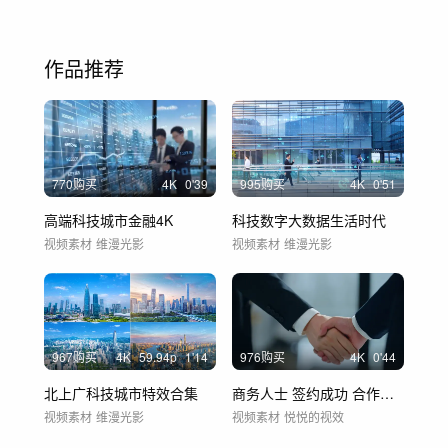
作品推荐
770购买
4
K
0'39
995购买
4
K
0'51
高端科技城市金融4K
科技数字大数据生活时代
视频素材
维漫光影
视频素材
维漫光影
967购买
4
K
59.94
p
1'14
976购买
4
K
0'44
北上广科技城市特效合集
商务人士 签约成功 合作握手
视频素材
维漫光影
视频素材
悦悦的视效