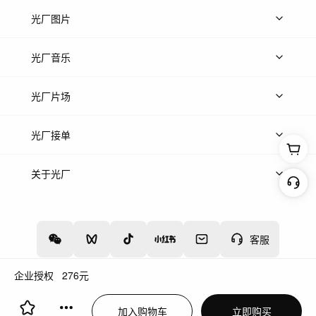
上传视频
精品视频
精选专辑
免费素材
光厂图片
上传图片
精品图片
光厂音乐
热门音乐
免费音效
热门歌单
立即入驻
光厂片场
上传案例
AI找镜头
片场榜单
精选案例
光厂接单
上架服务
热门服务
创作人
关于光厂
关于我们
诚聘英才
帮助中心
权责声明
客服
企业授权
276
元
增值电信业务经营许可证：川B2-20160192
蜀ICP备12020238号-4
加入购物车
立即购买
川公网安备51019002000262
违法和不良信息举报中心