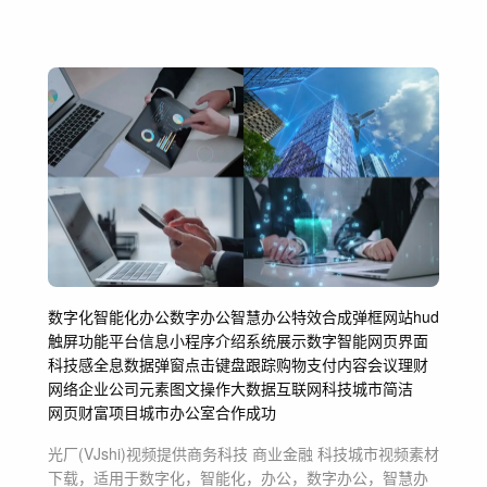
数字化
智能化
办公
数字办公
智慧办公
特效合成
弹框网站
hud
触屏功能
平台信息
小程序介绍
系统展示
数字智能网页界面
科技感
全息数据
弹窗点击
键盘跟踪
购物支付
内容会议
理财
网络企业
公司元素图文操作
大数据
互联网
科技城市
简洁
网页
财富项目
城市办公室
合作成功
光厂(VJshi)视频提供
商务科技 商业金融 科技城市
视频素材
下载，适用于
数字化，智能化，办公，数字办公，智慧办