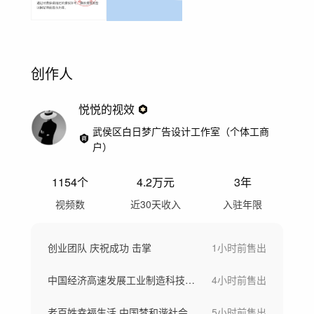
创作人
悦悦的视效
武侯区白日梦广告设计工作室（个体工商
户）
1154
个
4.2万
元
3年
视频数
近30天收入
入驻年限
创业团队 庆祝成功 击掌
1小时前
售出
中国经济高速发展工业制造科技创新绿色发展
4小时前
售出
老百姓幸福生活 中国梦和谐社会 温馨陪伴
5小时前
售出