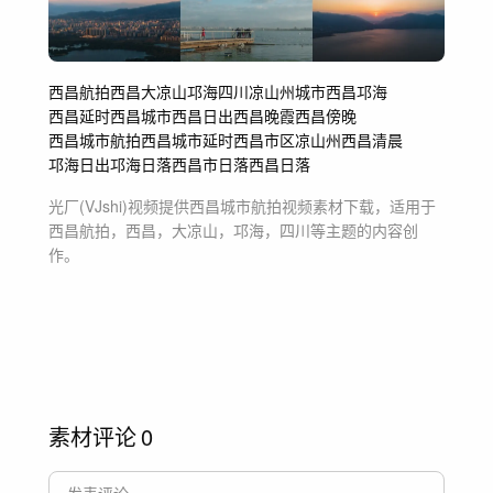
西昌航拍
西昌
大凉山
邛海
四川
凉山州城市
西昌邛海
西昌延时
西昌城市
西昌日出
西昌晚霞
西昌傍晚
西昌城市航拍
西昌城市延时
西昌市区
凉山州
西昌清晨
邛海日出
邛海日落
西昌市
日落
西昌日落
光厂(VJshi)视频提供
西昌城市航拍
视频素材
下载，适用于
西昌航拍，西昌，大凉山，邛海，四川等主题
的内容创
作。
素材评论
0