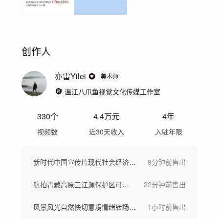
创作人
亦雷Yilei
美术师
温江八爪鱼视觉文化传媒工作室
330
个
4.4万
元
4年
视频数
近30天收入
入驻年限
新时代中国宣传片现代社会经济发展祖国风光
9分钟前
售出
航拍青藏高原三江源保护区可可西里野生动物
22分钟前
售出
风景风光自然快切意境情绪转场空镜头快节奏
1小时前
售出