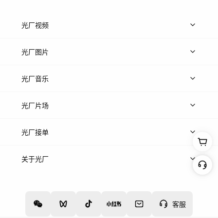
光厂视频
上传视频
精品视频
精选专辑
免费素材
光厂图片
上传图片
精品图片
光厂音乐
热门音乐
免费音效
热门歌单
立即入驻
光厂片场
上传案例
AI找镜头
片场榜单
精选案例
光厂接单
上架服务
热门服务
创作人
关于光厂
关于我们
诚聘英才
帮助中心
权责声明
客服