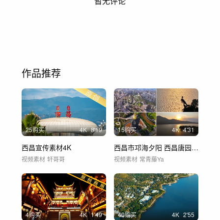
暂无评论
作品推荐
25购买
4
K
8'19
15购买
4
K
4'31
西昌宣传素材4K
西昌市邛海夕阳 西昌唐园 怀远塔
视频素材
轩哥哥
视频素材
常青藤Ya
4购买
4
K
1'49
40购买
4
K
2'55