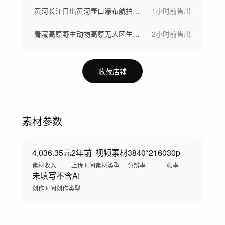
黄河长江日出黄河壶口瀑布航拍河水汹涌奔涌
1小时前
售出
青藏高原野生动物高原无人区生态自然保护区
2小时前
售出
收藏店铺
素材参数
4,036.35元
2年前
视频素材
3840*2160
30p
素材收入
上传时间
素材类型
分辨率
帧率
未填写
不含AI
创作时间
创作类型