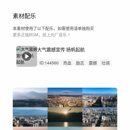
素材配乐
本素材使用了以下配乐，如需使用请单独购买
更多正版BGM，就上光厂音乐
大气震撼宣传 扬帆起航
ID:
144560
热血
励志
震撼
壮阔
大气
宣传片
弦乐
铜管
小提琴
大提琴
史诗
党政
激昂
循序渐进
企业