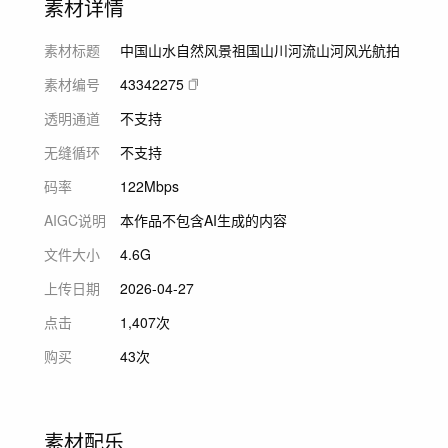
素材详情
素材标题
中国山水自然风景祖国山川河流山河风光航拍
素材编号
43342275
透明通道
不支持
无缝循环
不支持
码率
122Mbps
AIGC说明
本作品不包含AI生成的内容
文件大小
4.6G
上传日期
2026-04-27
点击
1,407次
购买
43次
素材配乐