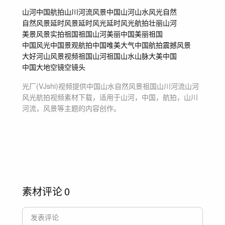
山河
中国
航拍
山川河流
风景
中国山河山水
风光
自然
自然风景
延时
风景延时
风光延时
风光航拍
壮丽山河
美景风景实拍
祖国
祖国山河
美丽中国美丽祖国
中国风光中国景观
航拍中国
唯美大气
中国航拍
震撼风景
大好河山
风景视频
祖国山河祖国山水
山脉
大美中国
中国大地
空镜空镜头
光厂(VJshi)视频提供
中国山水自然风景祖国山川河流山河
风光航拍
视频素材
下载，适用于
山河，中国，航拍，山川
河流，风景等主题
的内容创作。
素材评论
0