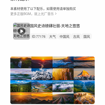
本素材使用了以下配乐，如需使用请单独购买
更多正版BGM，就上光厂音乐
国风史诗磅礴壮丽-天地之悠悠
ID:
77176
大气
中国风
古风
国风
航拍
历史
酒
白酒
文旅
古筝
宣传片
纪录片
非遗
国家宝藏文化传承
风景景区风光延时