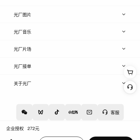
上传视频
精品视频
精选专辑
免费素材
光厂图片
上传图片
精品图片
光厂音乐
热门音乐
免费音效
热门歌单
立即入驻
光厂片场
上传案例
AI找镜头
片场榜单
精选案例
光厂接单
上架服务
热门服务
创作人
关于光厂
关于我们
诚聘英才
帮助中心
权责声明
客服
企业授权
272
元