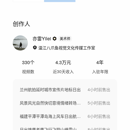
创作人
亦雷Yilei
美术师
温江八爪鱼视觉文化传媒工作室
330
个
4.3万
元
4年
视频数
近30天收入
入驻年限
兰州航拍延时城市宣传片地标日出
4小时前
售出
风景风光自然快切意境情绪转场空镜头快节奏
5小时前
售出
福建平潭平潭岛海上风车日出航拍延时
6小时前
售出
日出雄鹰老鹰飞行飞翔山峰雪山高山企业精神
8小时前
售出