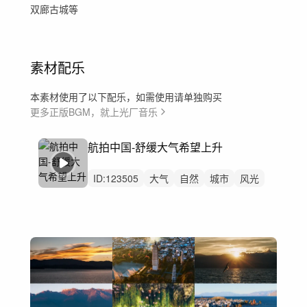
双廊古城等
素材配乐
本素材使用了以下配乐，如需使用请单独购买
更多正版BGM，就上光厂音乐
航拍中国-舒缓大气希望上升
ID:
123505
大气
自然
城市
风光
延时
航拍
叙事
讲述
舒缓
航拍中国
国家地理旅游文旅
纪录片
片头
宣传片
开篇开头洪尘音乐