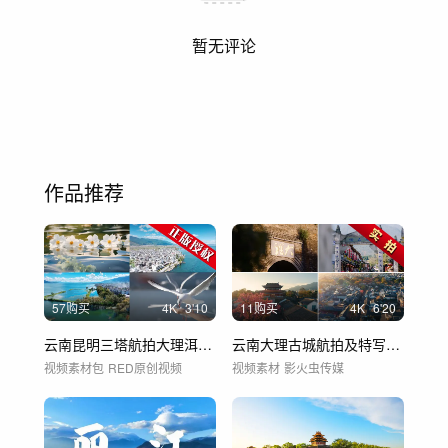
暂无评论
作品推荐
57购买
4
K
3'10
11购买
4
K
6'20
云南昆明三塔航拍大理洱海海鸥海水生态风景
云南大理古城航拍及特写合集
视频素材包
RED原创视频
视频素材
影火虫传媒