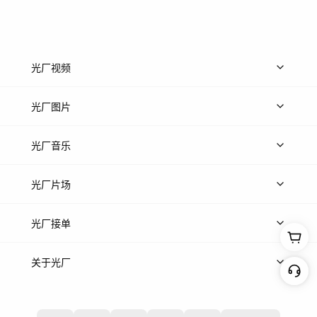
光厂视频
上传视频
精品视频
精选专辑
免费素材
光厂图片
上传图片
精品图片
光厂音乐
热门音乐
免费音效
热门歌单
立即入驻
光厂片场
上传案例
AI找镜头
片场榜单
精选案例
光厂接单
上架服务
热门服务
创作人
关于光厂
关于我们
诚聘英才
帮助中心
权责声明