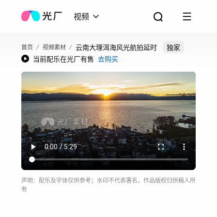
视频
云南大理洱海风光航拍延时
独家
首页
视频素材
当前配乐在光厂有售
去购买
声明：配乐及字体仅供参考；水印不代表署名，作品版权归供稿人所
有