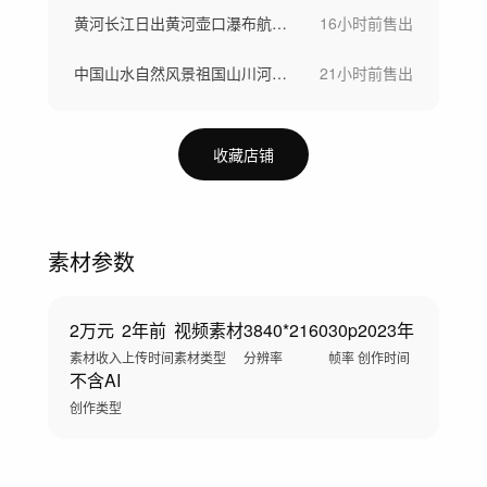
黄河长江日出黄河壶口瀑布航拍河水汹涌奔涌
16小时前
售出
中国山水自然风景祖国山川河流山河风光航拍
21小时前
售出
收藏店铺
素材参数
2万元
2年前
视频素材
3840*2160
30p
2023年
素材收入
上传时间
素材类型
分辨率
帧率
创作时间
不含AI
创作类型