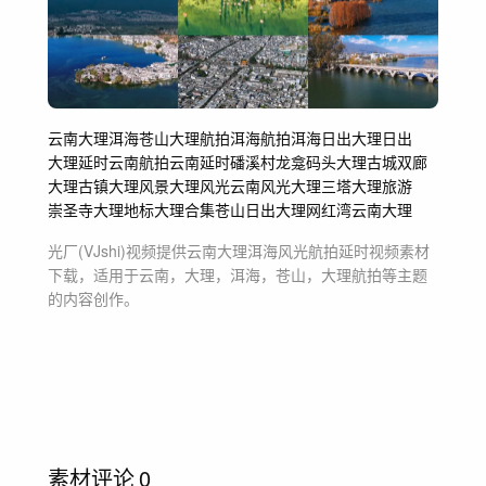
云南
大理
洱海
苍山
大理航拍
洱海航拍
洱海日出
大理日出
大理延时
云南航拍
云南延时
磻溪村
龙龛码头
大理古城
双廊
大理古镇
大理风景
大理风光
云南风光
大理三塔
大理旅游
崇圣寺
大理地标
大理合集
苍山日出
大理网红湾
云南大理
光厂(VJshi)视频提供
云南大理洱海风光航拍延时
视频素材
下载，适用于
云南，大理，洱海，苍山，大理航拍等主题
的内容创作。
素材评论
0