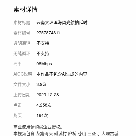
素材详情
素材标题
云南大理洱海风光航拍延时
素材编号
27578743
透明通道
不支持
无缝循环
不支持
码率
98Mbps
AIGC说明
本作品不包含AI生成的内容
文件大小
3.9G
上传日期
2023-12-28
点击
4,258次
购买
164次
商业使用请购买企业授权。
本视频包含 龙龛码头 磻溪村 廊桥 苍山 三圣寺 大理古城