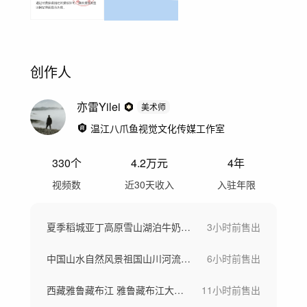
创作人
亦雷Yilei
美术师
温江八爪鱼视觉文化传媒工作室
330
个
4.2万
元
4年
视频数
近30天收入
入驻年限
夏季稻城亚丁高原雪山湖泊牛奶海航拍延时
3小时前
售出
中国山水自然风景祖国山川河流山河风光航拍
6小时前
售出
西藏雅鲁藏布江 雅鲁藏布江大峡谷
11小时前
售出