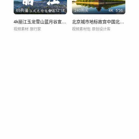
65购买
4
K
12'18
240购买
4
K
5'36
4k丽江玉龙雪山蓝月谷宣传片合集
北京城市地标故宫中国北京延时国贸天坛北京
视频素材
旅行家
视频素材包
原创设计库