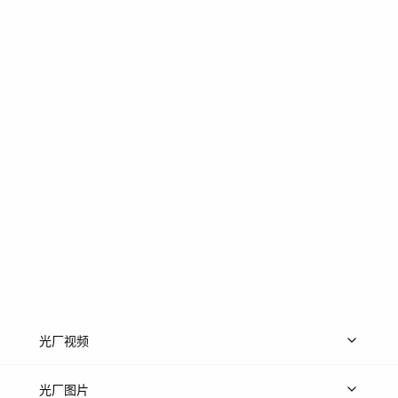
光厂视频
上传视频
精品视频
精选专辑
免费素材
光厂图片