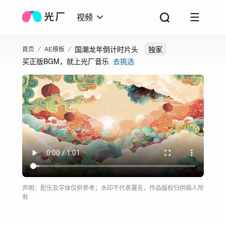
视频
国潮龙年倒计时片头
独家
首页
AE模板
买正版BGM，就上光厂音乐
去挑选
声明：配乐及字体仅供参考；水印不代表署名，作品版权归供稿人所
有