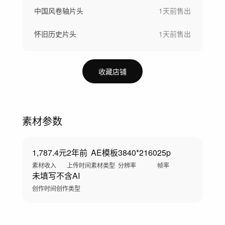
中国风卷轴片头
1天前
售出
怀旧历史片头
1天前
售出
收藏店铺
素材参数
1,787.4元
2年前
AE模板
3840*2160
25p
素材收入
上传时间
素材类型
分辨率
帧率
未填写
不含AI
创作时间
创作类型