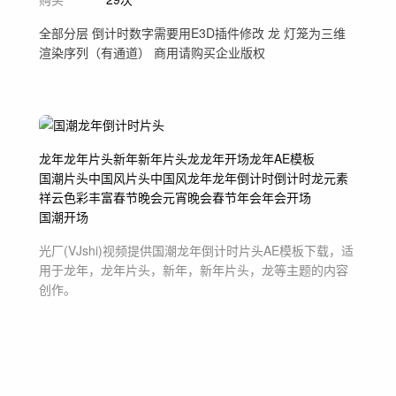
全部分层 倒计时数字需要用E3D插件修改 龙 灯笼为三维
渲染序列（有通道） 商用请购买企业版权
龙年
龙年片头
新年
新年片头
龙
龙年开场
龙年AE模板
国潮片头
中国风片头
中国风龙年
龙年倒计时
倒计时
龙元素
祥云
色彩丰富
春节晚会
元宵晚会
春节年会
年会开场
国潮开场
光厂(VJshi)视频提供
国潮龙年倒计时片头
AE模板
下载，适
用于
龙年，龙年片头，新年，新年片头，龙等主题
的内容
创作。