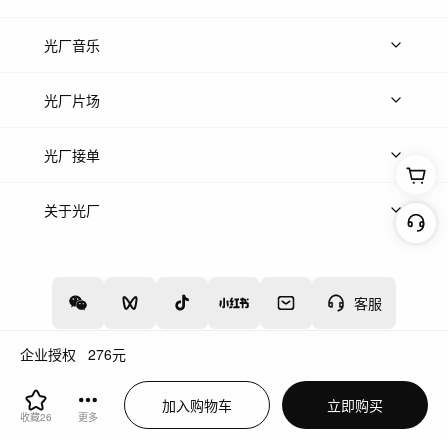
上传图片
精品图片
光厂音乐
热门音乐
免费音效
热门歌单
立即入驻
光厂片场
上传案例
AI找镜头
片场榜单
精选案例
光厂接单
上架服务
热门服务
创作人
关于光厂
关于我们
诚聘英才
帮助中心
权责声明
客服
企业授权
276
元
增值电信业务经营许可证：川B2-20160192
蜀ICP备12020238号-4
加入购物车
立即购买
川公网安备51019002000262
违法和不良信息举报中心
收藏
26
更多