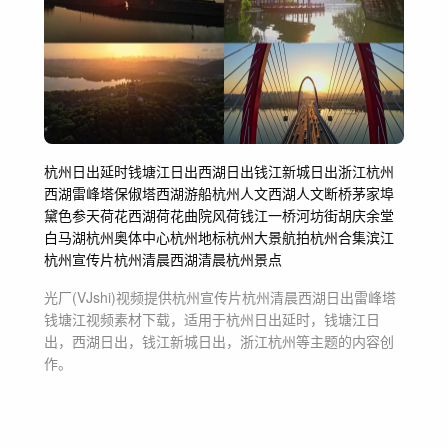
杭州日出延时
钱塘江日出
西湖日出
钱江新城日出
浙江杭州
西湖
雷峰塔
保俶塔
西湖游船
杭州人文
西湖人文
断桥
茅家埠
黛色参天
荷花
西湖荷花
曲院风荷
钱江一桥
河坊街
胡庆余堂
白马湖
杭州奥体中心
杭州地标
杭州大景航拍
杭州合集
滨江
杭州宣传片
杭州清晨
西湖清晨
杭州景点
光厂(VJshi)视频提供
杭州宣传片杭州清晨西湖日出雷峰塔
钱塘江
视频素材
下载，适用于
杭州日出延时，钱塘江日
出，西湖日出，钱江新城日出，浙江杭州等主题
的内容创
作。