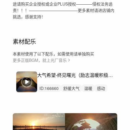
途请购买企业授权或企业PLUS授权————侵权法务追
责！！！————————————更多素材请进店铺内
挑选，感谢支持！
素材配乐
本素材使用了以下配乐，如需使用请单独购买
更多正版BGM，就上光厂音乐
大气希望-终见曙光（励志温暖积极奋进）
ID:
166660
舒缓大气
温暖
感动
公益
访谈
讲述
人物故事
党政
党建
党
宣传片
纪录片
教师节
专题片
奋进励志青春梦想