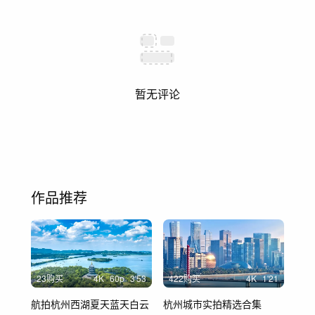
暂无评论
作品推荐
23购买
4
K
60
p
3'53
422购买
4
K
1'21
航拍杭州西湖夏天蓝天白云
杭州城市实拍精选合集