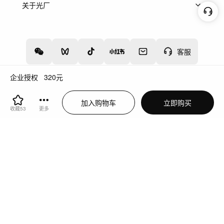
上架服务
热门服务
创作人
关于光厂
关于我们
诚聘英才
帮助中心
权责声明
客服
企业授权
320
元
增值电信业务经营许可证：川B2-20160192
蜀ICP备12020238号-4
加入购物车
立即购买
川公网安备51019002000262
违法和不良信息举报中心
收藏
53
更多
切换到电脑版