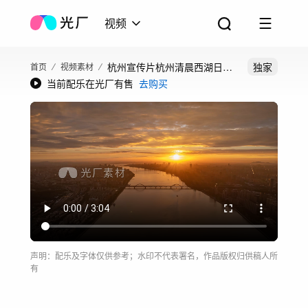
视频
杭州宣传片杭州清晨西湖日出
独家
首页
视频素材
当前配乐在光厂有售
去购买
雷峰塔钱塘江
声明：配乐及字体仅供参考；水印不代表署名，作品版权归供稿人所
有