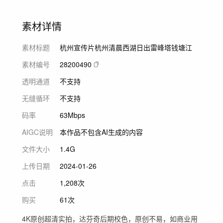
素材详情
素材标题
杭州宣传片杭州清晨西湖日出雷峰塔钱塘江
素材编号
28200490
透明通道
不支持
无缝循环
不支持
码率
63Mbps
AIGC说明
本作品不包含AI生成的内容
文件大小
1.4G
上传日期
2024-01-26
点击
1,208次
购买
61次
4K原创超清实拍，达芬奇后期校色，原创不易，如商业用