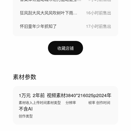
狂风刮大风大风风吹树叶下雨天刮风下雨
16小时前
售出
怀旧童年少年抓知了
17小时前
售出
收藏店铺
素材参数
1万元
2年前
视频素材
3840*2160
25p
2024年
素材收入
上传时间
素材类型
分辨率
帧率
创作时间
不含AI
创作类型