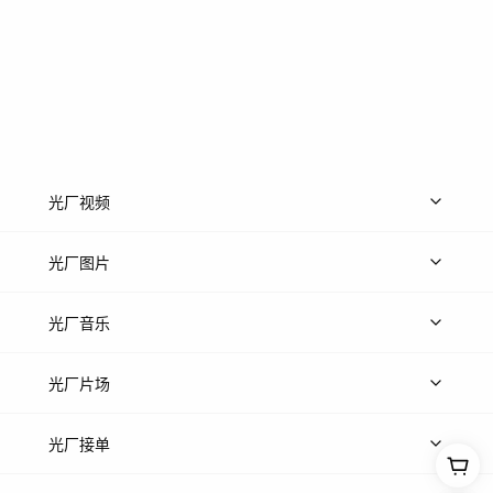
光厂视频
上传视频
精品视频
精选专辑
免费素材
光厂图片
上传图片
精品图片
光厂音乐
热门音乐
免费音效
热门歌单
立即入驻
光厂片场
上传案例
AI找镜头
片场榜单
精选案例
光厂接单