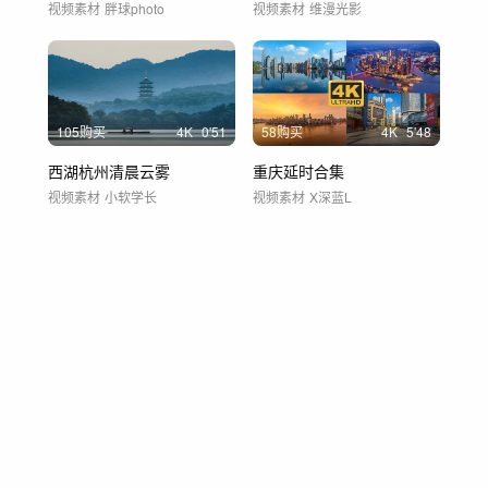
视频素材
胖球photo
视频素材
维漫光影
105购买
4
K
0'51
58购买
4
K
5'48
西湖杭州清晨云雾
重庆延时合集
视频素材
小软学长
视频素材
X深蓝L