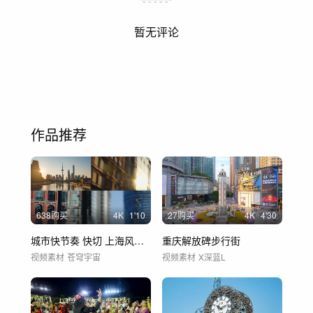
暂无评论
作品推荐
638购买
4
K
1'10
27购买
4
K
4'30
城市快节奏 快切 上海风光街景 含原素材
重庆解放碑步行街
视频素材
苍穹宇宙
视频素材
X深蓝L