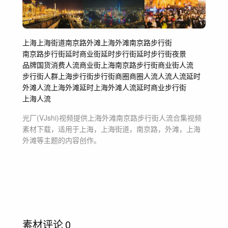
上海
上海街道
南京路
外滩
上海外滩
南京路步行街
南京路步行街延时
商业街延时
步行街延时
步行街夜景
品牌国货
消费人流
商业街
上海南京路步行街
商业街人流
步行街人群
上海步行街
步行街
商圈
商圈人流
人流
人流延时
外滩人流
上海外滩延时
上海外滩人流延时
商业步行街
上海人流
光厂(VJshi)视频提供
上海外滩南京路步行街人流合集
视频
素材
下载，适用于
上海，上海街道，南京路，外滩，上海
外滩等主题
的内容创作。
素材评论
0