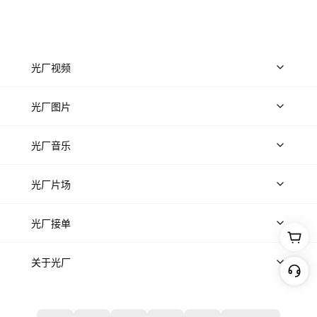
光厂视频
上传视频
精品视频
精选专辑
免费素材
光厂图片
上传图片
精品图片
光厂音乐
热门音乐
免费音效
热门歌单
立即入驻
光厂片场
上传案例
AI找镜头
片场榜单
精选案例
光厂接单
上架服务
热门服务
创作人
关于光厂
关于我们
诚聘英才
帮助中心
权责声明