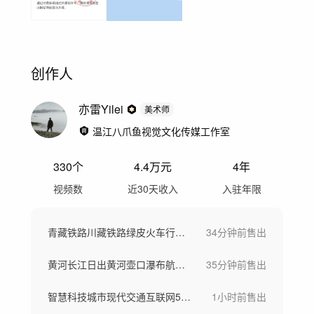
创作人
亦雷Yilei
美术师
温江八爪鱼视觉文化传媒工作室
330
个
4.4万
元
4年
视频数
近30天收入
入驻年限
青藏铁路川藏铁路绿皮火车行驶铁路货运列车
34分钟前
售出
黄河长江日出黄河壶口瀑布航拍河水汹涌奔涌
35分钟前
售出
智慧科技城市现代交通互联网5G数字城市
1小时前
售出