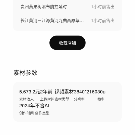
贵州黄果树瀑布航拍延时
1小时前
售出
长江黄河三江源黄河九曲高原草原河流母亲河
1小时前
售出
收藏店铺
素材参数
5,673.2元
2年前
视频素材
3840*2160
30p
素材收入
上传时间
素材类型
分辨率
帧率
2024年
不含AI
创作时间
创作类型