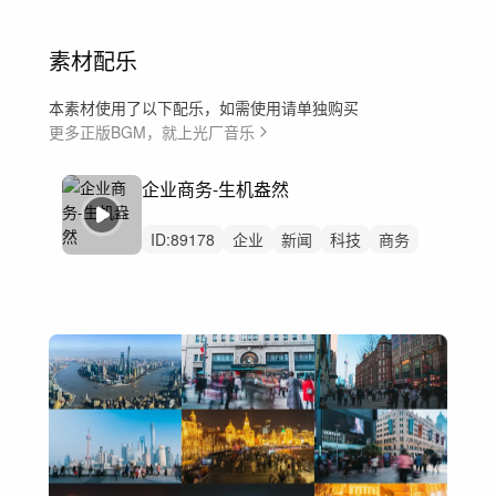
素材配乐
本素材使用了以下配乐，如需使用请单独购买
更多正版BGM，就上光厂音乐
企业商务-生机盎然
ID:
89178
企业
新闻
科技
商务
产品
mg动画
展会
金融
银行
城市
会议
工业工厂农业网络
宣传片
科技宣传片
快闪