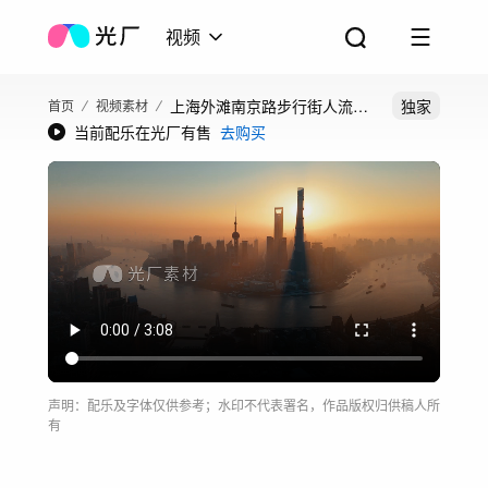
视频
上海外滩南京路步行街人流合
独家
首页
视频素材
当前配乐在光厂有售
去购买
集
声明：配乐及字体仅供参考；水印不代表署名，作品版权归供稿人所
有