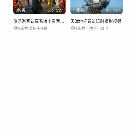
3购买
50
p
2'27
11购买
4
K
1'57
旅游游客认真看演出看表演舞台剧4
天津地标建筑延时摄影视频
视频素材
蓝色牛仔裤
视频素材
小木匠不会飞