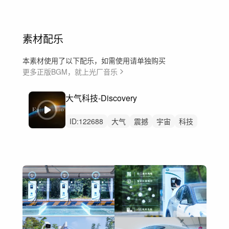
素材配乐
本素材使用了以下配乐，如需使用请单独购买
更多正版BGM，就上光厂音乐
大气科技-Discovery
ID:
122688
大气
震撼
宇宙
科技
汽车
数码
开场
预告
发布会
宣传片
广告
科技感
未来科技
高级
工厂工业自动化