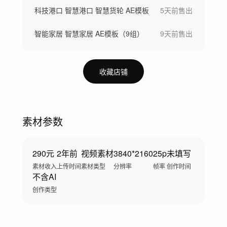
科技港口 智慧港口 智慧货轮 AE模板
5天前
售出
智能家居 智慧家居 AE模板（9组）
9天前
售出
收藏店铺
素材参数
290元
2年前
视频素材
3840*2160
25p
未填写
素材收入
上传时间
素材类型
分辨率
帧率
创作时间
不含AI
创作类型