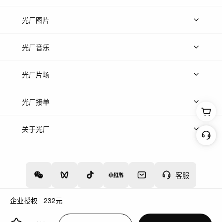
上传视频
精品视频
精选专辑
免费素材
光厂图片
上传图片
精品图片
光厂音乐
热门音乐
免费音效
热门歌单
立即入驻
光厂片场
上传案例
AI找镜头
片场榜单
精选案例
光厂接单
上架服务
热门服务
创作人
关于光厂
关于我们
诚聘英才
帮助中心
权责声明
客服
企业授权
232
元
增值电信业务经营许可证：川B2-20160192
蜀ICP备12020238号-4