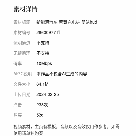
素材详情
素材标题
新能源汽车 智慧充电桩 简洁hud
素材编号
28600977
透明通道
不支持
无缝循环
不支持
码率
10Mbps
AIGC说明
本作品不包含AI生成的内容
文件大小
64.1M
上传日期
2024-02-25
点击
238次
购买
5次
视频素材，主页有模板，音频以及音效仅用作参考，如需
使用请单独购买