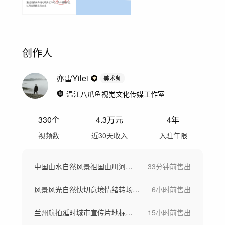
创作人
亦雷Yilei
美术师
温江八爪鱼视觉文化传媒工作室
330
个
4.3万
元
4年
视频数
近30天收入
入驻年限
中国山水自然风景祖国山川河流山河风光航拍
33分钟前
售出
风景风光自然快切意境情绪转场空镜头快节奏
6小时前
售出
兰州航拍延时城市宣传片地标日出
15小时前
售出