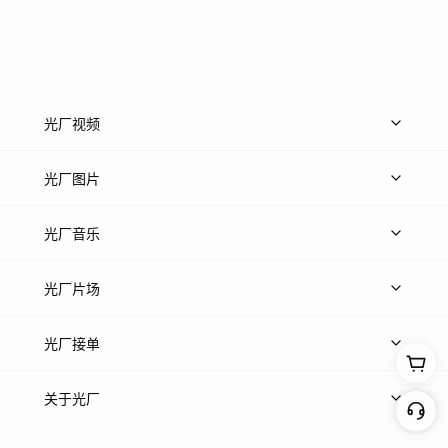
光厂视频
上传视频
精品视频
精选专辑
免费素材
光厂图片
上传图片
精品图片
光厂音乐
热门音乐
免费音效
热门歌单
立即入驻
光厂片场
上传案例
AI找镜头
片场榜单
精选案例
光厂接单
上架服务
热门服务
创作人
关于光厂