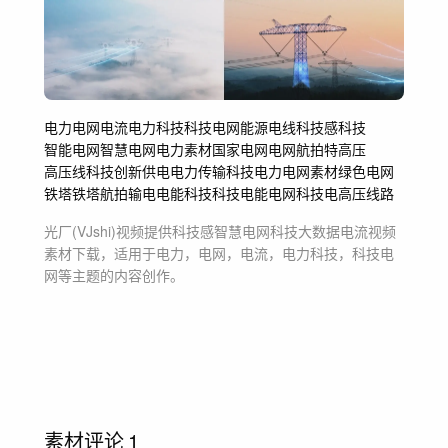
电力
电网
电流
电力科技
科技电网
能源
电线
科技感
科技
智能电网
智慧电网
电力素材
国家电网
电网航拍
特高压
高压线
科技创新
供电
电力传输
科技电力
电网素材
绿色电网
铁塔
铁塔航拍
输电
电能科技
科技电能
电网科技
电
高压线路
光厂(VJshi)视频提供
科技感智慧电网科技大数据电流
视频
素材
下载，适用于
电力，电网，电流，电力科技，科技电
网等主题
的内容创作。
素材评论
1