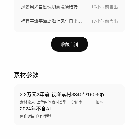
风景风光自然快切意境情绪转场空镜头快节奏
16小时前
售出
福建平潭平潭岛海上风车日出航拍延时
17小时前
售出
收藏店铺
素材参数
2.2万元
2年前
视频素材
3840*2160
30p
素材收入
上传时间
素材类型
分辨率
帧率
2024年
不含AI
创作时间
创作类型