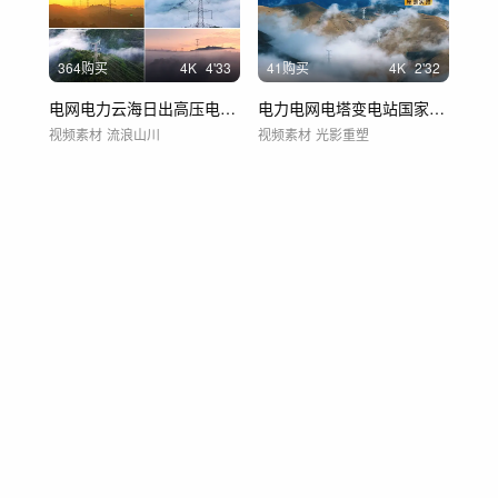
364购买
4
K
4'33
41购买
4
K
2'32
电网电力云海日出高压电塔航拍
电力电网电塔变电站国家电网特高压
视频素材
流浪山川
视频素材
光影重塑