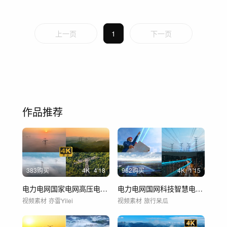
上一页
1
下一页
作品推荐
383购买
4
K
4'18
962购买
4
K
1'15
电力电网国家电网高压电塔供电发电
电力电网国网科技智慧电塔能源电站电供电
视频素材
亦雷Yilei
视频素材
旅行呆瓜