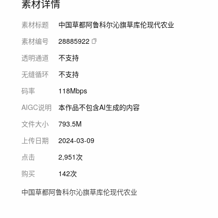
素材详情
素材标题
中国草都阿鲁科尔沁旗草库伦现代农业
素材编号
28885922
透明通道
不支持
无缝循环
不支持
码率
118Mbps
AIGC说明
本作品不包含AI生成的内容
文件大小
793.5M
上传日期
2024-03-09
点击
2,951次
购买
142次
中国草都阿鲁科尔沁旗草库伦现代农业