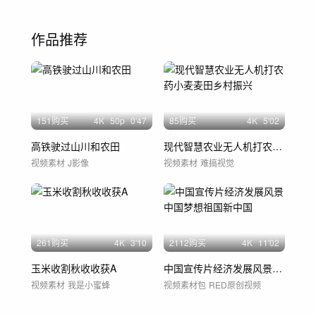
作品推荐
151购买
4
K
50
p
0'47
85购买
4
K
5'02
高铁驶过山川和农田
现代智慧农业无人机打农药小麦麦田乡村振兴
视频素材
J影像
视频素材
难搞视觉
261购买
4
K
3'10
2112购买
4
K
11'02
玉米收割秋收收获A
中国宣传片经济发展风景中国梦想祖国新中国
视频素材
我是小蜜蜂
视频素材包
RED原创视频