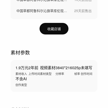
中国草都阿鲁科尔沁旗草库伦现代农业
25天前
售出
收藏店铺
素材参数
1.9万元
2年前
视频素材
3840*2160
25p
未填写
素材收入
上传时间
素材类型
分辨率
帧率
创作时间
不含AI
创作类型