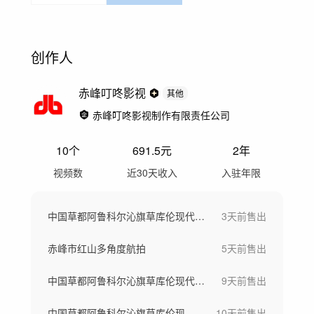
创作人
赤峰叮咚影视
其他
赤峰叮咚影视制作有限责任公司
10
个
691.5
元
2年
视频数
近30天收入
入驻年限
中国草都阿鲁科尔沁旗草库伦现代农业
3天前
售出
赤峰市红山多角度航拍
5天前
售出
中国草都阿鲁科尔沁旗草库伦现代农业
9天前
售出
中国草都阿鲁科尔沁旗草库伦现代农业
10天前
售出