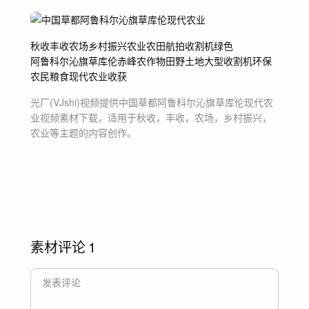
秋收
丰收
农场
乡村振兴
农业
农田
航拍
收割机
绿色
阿鲁科尔沁旗
草库伦
赤峰
农作物
田野
土地
大型收割机
环保
农民
粮食
现代农业
收获
光厂(VJshi)视频提供
中国草都阿鲁科尔沁旗草库伦现代农
业
视频素材
下载，适用于
秋收，丰收，农场，乡村振兴，
农业等主题
的内容创作。
素材评论
1