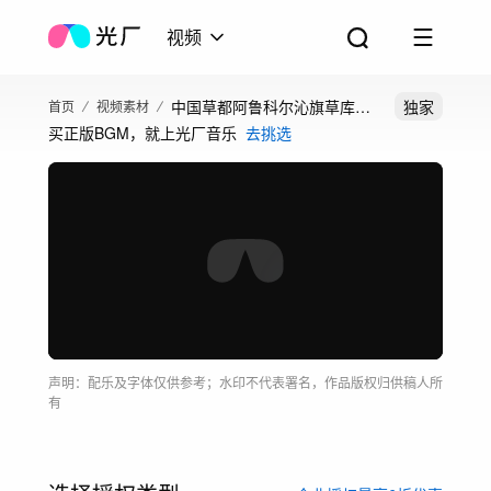
视频
中国草都阿鲁科尔沁旗草库伦
独家
首页
视频素材
买正版BGM，就上光厂音乐
去挑选
现代农业
声明：配乐及字体仅供参考；水印不代表署名，作品版权归供稿人所
有