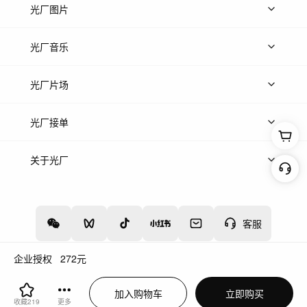
上传视频
精品视频
精选专辑
免费素材
光厂图片
上传图片
精品图片
光厂音乐
热门音乐
免费音效
热门歌单
立即入驻
光厂片场
上传案例
AI找镜头
片场榜单
精选案例
光厂接单
上架服务
热门服务
创作人
关于光厂
关于我们
诚聘英才
帮助中心
权责声明
客服
企业授权
272
元
增值电信业务经营许可证：川B2-20160192
蜀ICP备12020238号-4
加入购物车
立即购买
川公网安备51019002000262
违法和不良信息举报中心
收藏
219
更多