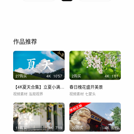
作品推荐
27购买
4
K
10'57
2购买
4
K
1'01
【4K夏天合集】立夏小满芒种夏至小暑大暑
春日槐花盛开美景
视频素材
泓观视界
视频素材
七蒙头
11购买
4
K
7'19
22购买
4
K
6'19