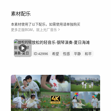
素材配乐
本素材使用了以下配乐，如需使用请单独购买
更多正版BGM，就上光厂音乐
放松的轻音乐-钢琴演奏-夏日海滩
ID:
42996
希望
性感
平静
和平
放松
悠闲
柔情
快乐
轻音乐
音效
流行乐
动画片
钢琴