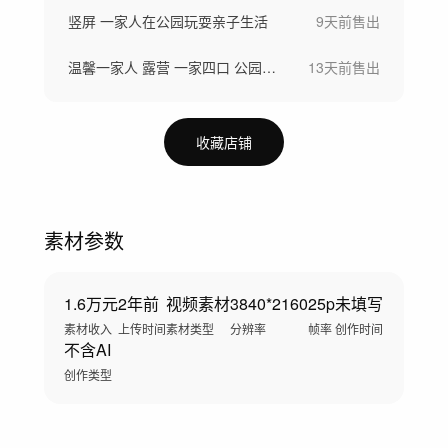
竖屏 一家人在公园玩耍亲子生活
9天前
售出
温馨一家人 露营 一家四口 公园玩耍
13天前
售出
收藏店铺
素材参数
1.6万元
2年前
视频素材
3840*2160
25p
未填写
素材收入
上传时间
素材类型
分辨率
帧率
创作时间
不含AI
创作类型