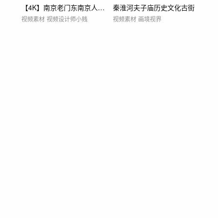
【4K】南京老门东南京人文老门东步行街
秦淮河夫子庙历史文化古街
视频素材
视频设计师小贱
视频素材
画境视界