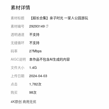
素材详情
素材标题
【超长合集】亲子时光 一家人公园游玩
素材编号
29293149
透明通道
不支持
无缝循环
不支持
码率
27Mbps
AIGC说明
本作品不包含AI生成的内容
文件大小
1.4G
上传日期
2024-04-03
点击
1,782次
购买
98次
4K原创 商用无优