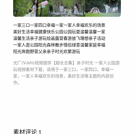
一家三口
一家四口
幸福一家
一家人幸福欢乐的场景
美好生活
幸福健康快乐
公园
公园玩耍
温馨
温馨一家
温馨生活
亲子游玩
绘画
露营
春游
放飞理想
亲子活动
一家人逛公园
阳光
森林
散步
情侣
绿意
温馨家庭
幸福
阳光奔跑
野营
父亲
亲子时光
欢聚游玩
光厂(VJshi)视频提供
【超长合集】亲子时光 一家人公园游
玩
视频素材
下载，适用于
一家三口，一家四口，幸福一
家，一家人幸福欢乐的场景，美好生活等主题
的内容创
作。
素材评论
1