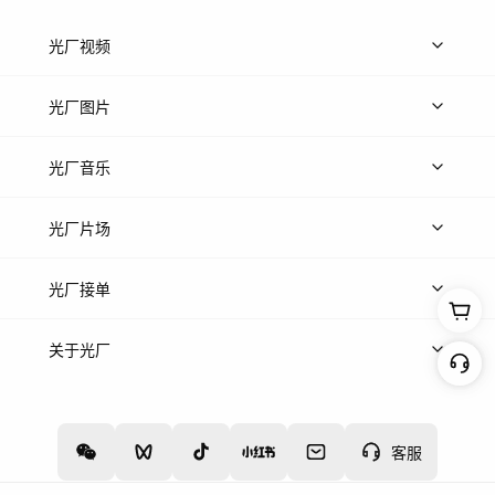
光厂视频
上传视频
精品视频
精选专辑
免费素材
光厂图片
上传图片
精品图片
光厂音乐
热门音乐
免费音效
热门歌单
立即入驻
光厂片场
上传案例
AI找镜头
片场榜单
精选案例
光厂接单
上架服务
热门服务
创作人
关于光厂
关于我们
诚聘英才
帮助中心
权责声明
客服