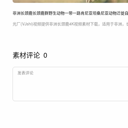
非洲
长颈鹿
长颈鹿群
野生动物
一带一路
肯尼亚
坦桑尼亚
动物迁徙
光厂(VJshi)视频提供
非洲长颈鹿4K
视频素材
下载，适用于
非洲，
素材评论
0