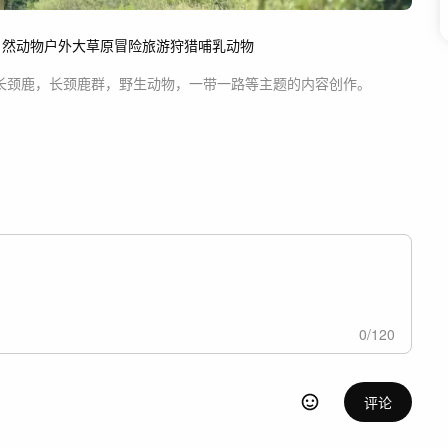
自然
动物
户外
大草原
冒险
旅游
狩猎
哺乳动物
长颈鹿，长颈鹿群，野生动物，一带一路等主题
的内容创作。
0
/
120
评论