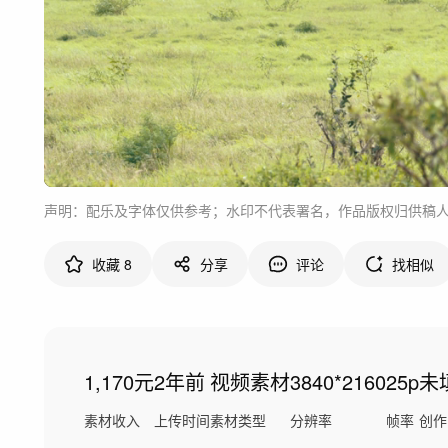
声明：配乐及字体仅供参考；水印不代表署名，作品版权归供稿
收藏
8
分享
评论
找相似
1,170元
2年前
视频素材
3840*2160
25p
未
素材收入
上传时间
素材类型
分辨率
帧率
创作