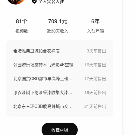
个人实名入驻
81
个
709.1
元
6年
视频数
近30天收入
入驻年限
希腊雅典卫城帕台农神庙
3天前
售出
公园游乐场旋转木马光影4K空镜
16天前
售出
北京国贸CBD都市早高峰上班人流
17天前
售出
漆农漆树下割漆采漆收集大漆生漆过程
18天前
售出
北京东三环CBD晚高峰城市交通堵车
21天前
售出
收藏店铺