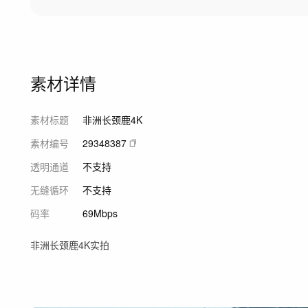
素材详情
素材标题
非洲长颈鹿4K
素材编号
29348387
透明通道
不支持
无缝循环
不支持
码率
69Mbps
非洲长颈鹿4K实拍