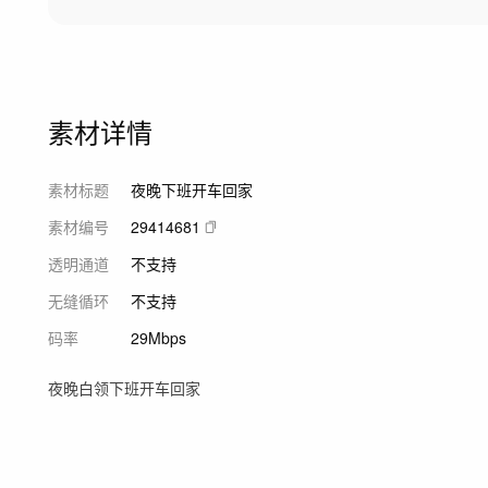
素材详情
素材标题
夜晚下班开车回家
素材编号
29414681
透明通道
不支持
无缝循环
不支持
码率
29Mbps
夜晚白领下班开车回家