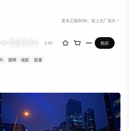
更多正版BGM，就上光厂音乐
2:00
购买
片
钢琴
电影
叙事
乐
感动
煽情
回忆
艺