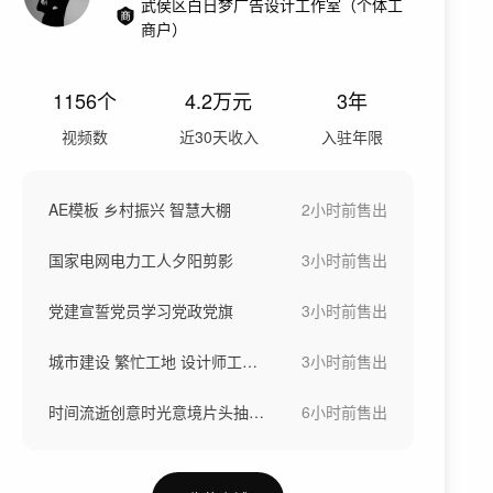
武侯区白日梦广告设计工作室（个体工
商户）
1156
个
4.2万
元
3年
视频数
近30天收入
入驻年限
AE模板 乡村振兴 智慧大棚
2小时前
售出
国家电网电力工人夕阳剪影
3小时前
售出
党建宣誓党员学习党政党旗
3小时前
售出
城市建设 繁忙工地 设计师工程师
3小时前
售出
时间流逝创意时光意境片头抽象意境意象
6小时前
售出