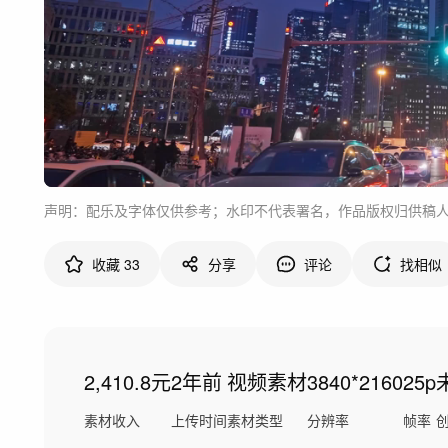
声明：配乐及字体仅供参考；水印不代表署名，作品版权归供稿
收藏
33
分享
评论
找相似
2,410.8元
2年前
视频素材
3840*2160
25p
素材收入
上传时间
素材类型
分辨率
帧率