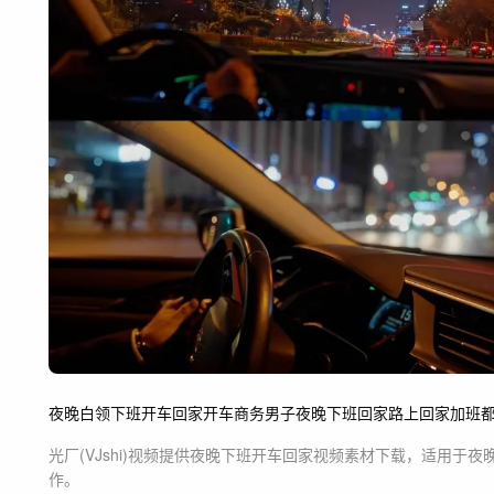
夜晚白领下班开车回家
开车
商务男子
夜晚
下班
回家路上
回家
加班
光厂(VJshi)视频提供
夜晚下班开车回家
视频素材
下载，适用于
夜
作。