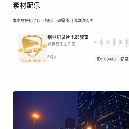
素材配乐
本素材使用了以下配乐，如需使用请单独购买
钢琴纪录片电影叙事
老鹰音乐工作室
8购买
ID:
108446
纪录
中性
解说
配
感人
感性
文