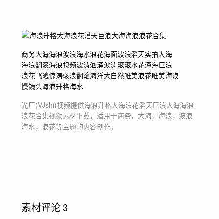
商务
大海
海浪
波浪海水
浪花
海面
波浪滔天
实拍大海
海浪翻滚
海浪视频
波涛汹涌
波涛滚滚
水花
深海巨浪
浪花飞溅
惊涛骇浪
翻滚海洋
大自然
唯美浪花
唯美海浪
慢镜头海浪
升格海水
光厂(VJshi)视频提供
海浪升格大海浪花滔天巨浪大海海浪
浪花合集
视频素材
下载，适用于
商务，大海，海浪，波浪
海水，浪花等主题
的内容创作。
素材评论
3