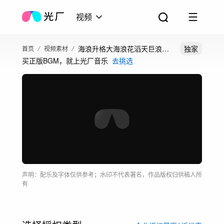
视频
海浪升格大海浪花滔天巨浪大
独家
首页
视频素材
买正版BGM，就上光厂音乐
去挑选
海海浪浪花合集
声明：配乐及字体仅供参考；水印不代表署名，作品版权归供稿人所
有