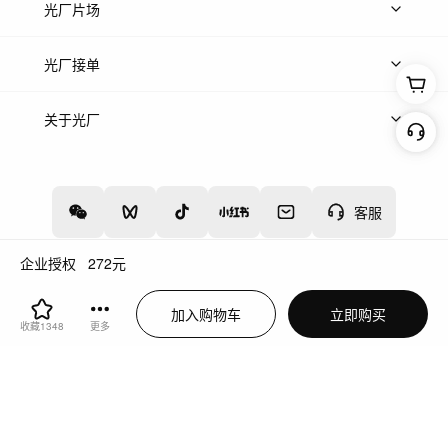
热门音乐
免费音效
热门歌单
立即入驻
光厂片场
上传案例
AI找镜头
片场榜单
精选案例
光厂接单
上架服务
热门服务
创作人
关于光厂
关于我们
诚聘英才
帮助中心
权责声明
客服
企业授权
272
元
增值电信业务经营许可证：川B2-20160192
蜀ICP备12020238号-4
加入购物车
立即购买
川公网安备51019002000262
违法和不良信息举报中心
收藏
1348
更多
切换到电脑版