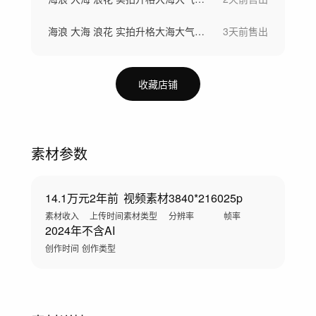
海浪 大海 浪花 实拍升格大海大气海浪
3天前
售出
收藏店铺
素材参数
14.1万元
2年前
视频素材
3840*2160
25p
素材收入
上传时间
素材类型
分辨率
帧率
2024年
不含AI
创作时间
创作类型