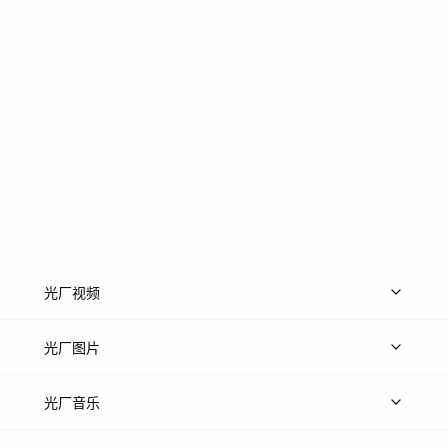
光厂视频
上传视频
精品视频
精选专辑
免费素材
光厂图片
上传图片
精品图片
光厂音乐