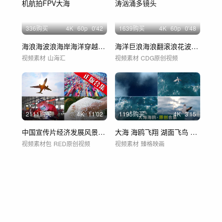
336购买
4
K
60
p
0'42
1639购买
4
K
60
p
0'48
海浪海波浪海岸海洋穿越机航拍FPV大海
海洋巨浪海浪翻滚浪花波涛汹涌多镜头
视频素材
山海汇
视频素材
CDG原创视频
2111购买
4
K
11'02
1195购买
4
K
3'15
中国宣传片经济发展风景中国梦想祖国新中国
大海 海鸥飞翔 湖面飞鸟 海 海洋
视频素材包
RED原创视频
视频素材
臻格映画