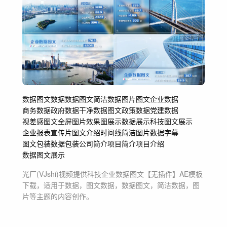
数据
图文数据
数据图文
简洁数据
图片
图文
企业数据
商务数据
政府数据
干净数据图文
政策数据
党建数据
视差感图文
全屏图片
效果图展示
数据展示
科技
图文展示
企业报表
宣传片
图文介绍
时间线
简洁图片
数据字幕
图文包装
数据包装
公司简介
项目简介
项目介绍
数据图文展示
光厂(VJshi)视频提供
科技企业数据图文【无插件】
AE模板
下载，适用于
数据，图文数据，数据图文，简洁数据，图
片等主题
的内容创作。