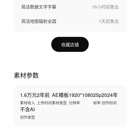
简洁数据文字字幕
16小时前
售出
简洁地图辐射全国
1天前
售出
收藏店铺
素材参数
1.6万元
2年前
AE模板
1920*1080
25p
2024年
素材收入
上传时间
素材类型
分辨率
帧率
创作时间
不含AI
创作类型