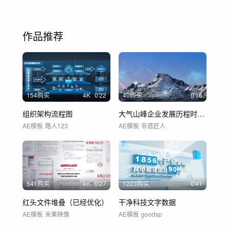
作品推荐
154购买
4
K
0'22
40购买
0'16
组织架构流程图
大气山峰企业发展历程时间线大事记
AE模板
路人123
AE模板
非遗匠人
541购买
4
K
0'27
1223购买
0'41
红头文件堆叠（已经优化）
干净科技文字数据
AE模板
米果映像
AE模板
goodsp