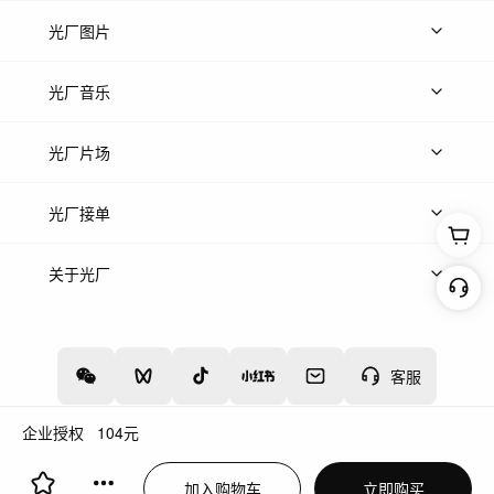
上传视频
精品视频
精选专辑
免费素材
光厂图片
上传图片
精品图片
光厂音乐
热门音乐
免费音效
热门歌单
立即入驻
光厂片场
上传案例
AI找镜头
片场榜单
精选案例
光厂接单
上架服务
热门服务
创作人
关于光厂
关于我们
诚聘英才
帮助中心
权责声明
客服
企业授权
104
元
增值电信业务经营许可证：川B2-20160192
蜀ICP备12020238号-4
加入购物车
立即购买