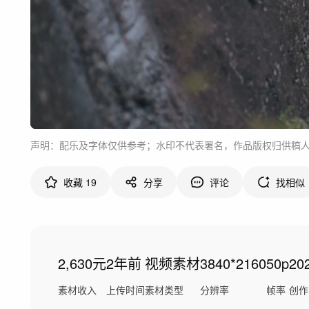
声明：配乐及字体仅供参考；水印不代表署名，作品版权归供稿
收藏
19
分享
评论
找相似
2,630元
2年前
视频素材
3840*2160
50p
20
素材收入
上传时间
素材类型
分辨率
帧率
创作