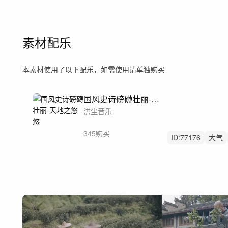
素材配乐
本素材使用了以下配乐，如需使用请单独购买
国风史诗磅礴壮丽-天地之悠悠
洪尘音乐
345购买
ID:
77176
大气
航拍
历史
酒
宣传片
纪录片
风景景区风光延时