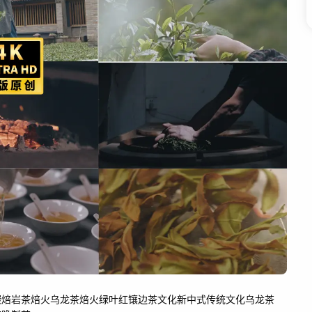
碳焙
岩茶焙火
乌龙茶焙火
绿叶红镶边
茶文化
新中式
传统文化
乌龙茶