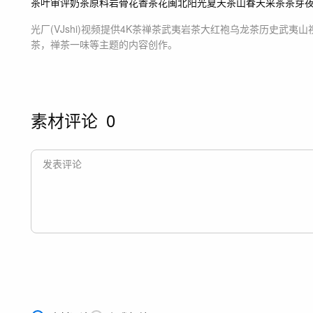
茶叶审评
奶茶原料
岩骨花香
茶花
闽北阳光
夏天茶山
春天采茶
茶芽
光厂(VJshi)视频提供
4K茶禅茶武夷岩茶大红袍乌龙茶历史武夷山
茶，禅茶一味等主题
的内容创作。
素材评论
0