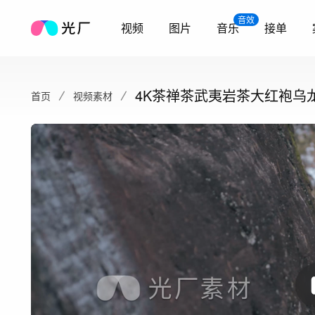
音效
视频
图片
音乐
接单
4K茶禅茶武夷岩茶大红袍乌
首页
视频素材