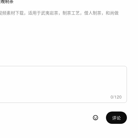
夜晚制茶
视频素材
下载，适用于
武夷岩茶，制茶工艺，僧人制茶，和尚做
0
/
120
评论