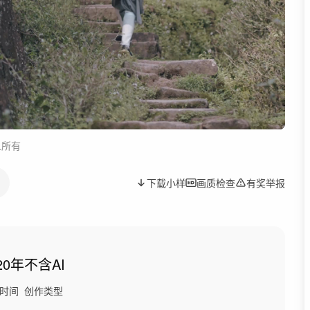
人所有
下载小样
画质检查
有奖举报
20年
不含AI
时间
创作类型