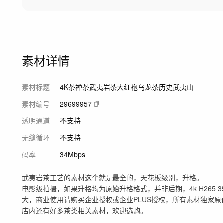
素材详情
素材标题
4K茶禅茶武夷岩茶大红袍乌龙茶历史武夷山
素材编号
29699957
透明通道
不支持
无缝循环
不支持
码率
34Mbps
武夷岩茶工艺的素材这个就是最全的，天花板级别，升格。
电影级拍摄，如果升格均为原始升格格式，并非后期，4k H265 350
大，商业使用请购买企业授权或企业PLUS授权，所有素材独家
店内还有好多茶类相关素材，欢迎选购。