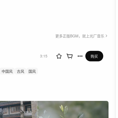
更多正版BGM，就上光厂音乐
3:15
购买
中国风
古风
国风
白酒
文旅
古筝
非遗
国家宝藏文化传承