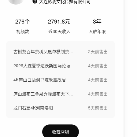
大连影调文化传媒有限公司
276
个
2791.8
元
3年
视频数
近30天收入
入驻年限
古树茶百年茶树凤凰单枞制茶工艺
2天前
售出
2026大连夏季达沃斯国际论坛领军者年会
4天前
售出
4K庐山白鹿洞书院朱熹故居
4天前
售出
庐山瀑布三叠泉秀峰瀑布天下第一泉4K氧吧
4天前
售出
龙门石窟4K河南洛阳
5天前
售出
收藏店铺