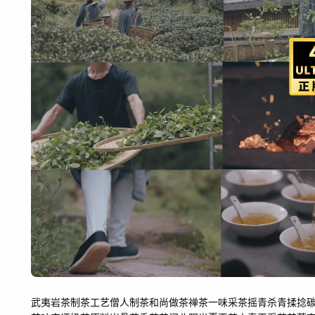
武夷岩茶
制茶工艺
僧人制茶
和尚做茶
禅茶一味
采茶
摇青
杀青
揉捻