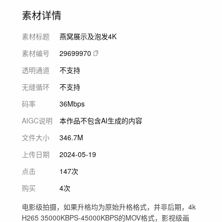
素材详情
素材标题
燕窝展示及泡发4K
素材编号
29699970
透明通道
不支持
无缝循环
不支持
码率
36Mbps
AIGC说明
本作品不包含AI生成的内容
文件大小
346.7M
上传日期
2024-05-19
点击
147次
购买
4次
电影级拍摄，如果升格均为原始升格格式，并非后期，4k
H265 35000KBPS-45000KBPS的MOV格式，影视级画