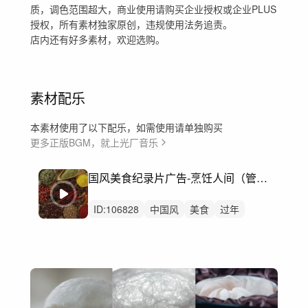
质，调色范围超大，商业使用请购买企业授权或企业PLUS
授权，所有素材独家原创，违规使用法务追责。
店内还有好多素材，欢迎选购。
素材配乐
本素材使用了以下配乐，如需使用请单独购买
更多正版BGM，就上光厂音乐
国风美食纪录片广告-烹饪人间（管弦乐、民乐、打击乐）
ID:
106828
中国风
美食
过年
广告
烹饪
纪录片
食物
轻快
灵动
美味
端午节
乡村
风景
自然
夏天