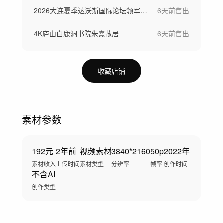
2026大连夏季达沃斯国际论坛领军者年会
6天前
售出
4K庐山白鹿洞书院朱熹故居
6天前
售出
收藏店铺
素材参数
192元
2年前
视频素材
3840*2160
50p
2022年
素材收入
上传时间
素材类型
分辨率
帧率
创作时间
不含AI
创作类型