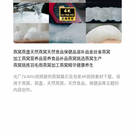
燕窝
燕盏
天然燕窝
天然食品
保健品
滋补品
金丝雀燕窝
加工燕窝
营养品
营养食品
补品
燕窝挑选
燕窝生产
燕窝挑拣羽毛
雨燕窝
加工
燕窝精华
健康养生
光厂(VJshi)视频提供
燕窝展示及泡发4K
视频素材
下载，适
用于
燕窝，燕盏，天然燕窝，天然食品，保健品等主题
的
内容创作。