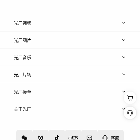
光厂视频
上传视频
精品视频
精选专辑
免费素材
光厂图片
上传图片
精品图片
光厂音乐
热门音乐
免费音效
热门歌单
立即入驻
光厂片场
上传案例
AI找镜头
片场榜单
精选案例
光厂接单
上架服务
热门服务
创作人
关于光厂
关于我们
诚聘英才
帮助中心
权责声明
客服