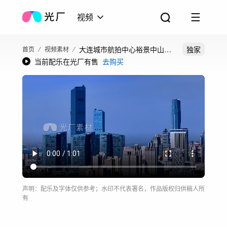
视频
大连城市航拍中心裕景中山路
独家
首页
视频素材
当前配乐在光厂有售
去购买
友好广场
声明：配乐及字体仅供参考；水印不代表署名，作品版权归供稿人所
有