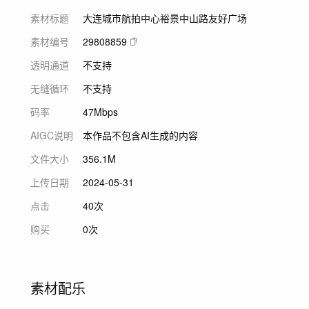
素材标题
大连城市航拍中心裕景中山路友好广场
素材编号
29808859
透明通道
不支持
无缝循环
不支持
码率
47Mbps
AIGC说明
本作品不包含AI生成的内容
文件大小
356.1M
上传日期
2024-05-31
点击
40次
购买
0次
素材配乐