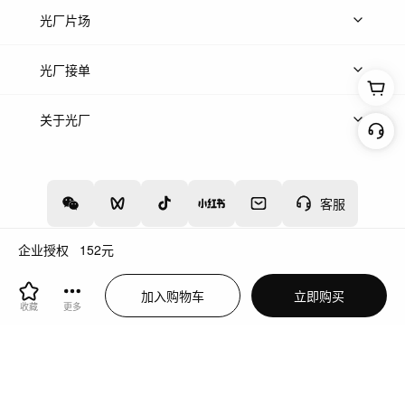
热门音乐
免费音效
热门歌单
立即入驻
光厂片场
上传案例
AI找镜头
片场榜单
精选案例
光厂接单
上架服务
热门服务
创作人
关于光厂
关于我们
诚聘英才
帮助中心
权责声明
客服
企业授权
152
元
增值电信业务经营许可证：川B2-20160192
蜀ICP备12020238号-4
加入购物车
立即购买
川公网安备51019002000262
违法和不良信息举报中心
收藏
更多
切换到电脑版