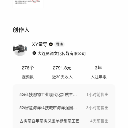
创作人
XY童导
导演
大连影调文化传媒有限公司
276
个
2791.8
元
3年
视频数
近30天收入
入驻年限
5G科技购物工业现代化新质生产力
1小时前
售出
5G智慧海洋科技城市海洋强国素材
3小时前
售出
古树茶百年茶树凤凰单枞制茶工艺
4天前
售出