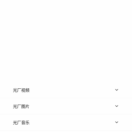
光厂视频
上传视频
精品视频
精选专辑
免费素材
光厂图片
上传图片
精品图片
光厂音乐