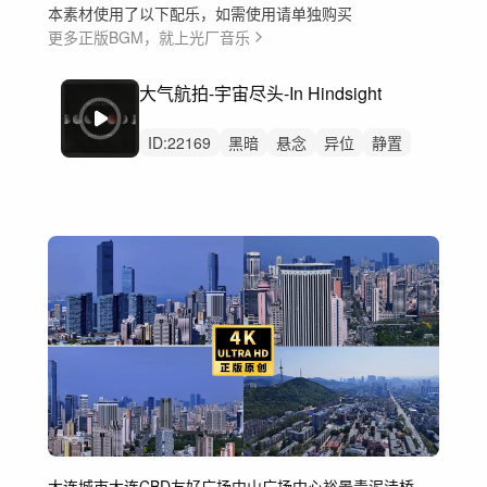
本素材使用了以下配乐，如需使用请单独购买
更多正版BGM，就上光厂音乐
大气航拍-宇宙尽头-In Hindsight
ID:
22169
黑暗
悬念
异位
静置
上升
钢琴
管弦乐
公益
航拍
新闻
灾难
大连城市
大连CBD
友好广场
中山广场
中心裕景
青泥洼桥