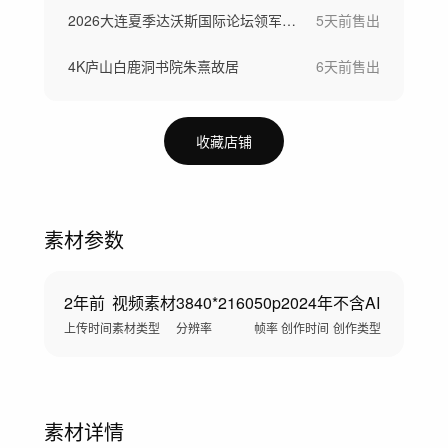
2026大连夏季达沃斯国际论坛领军者年会
5天前
售出
4K庐山白鹿洞书院朱熹故居
6天前
售出
收藏店铺
素材参数
2年前
视频素材
3840*2160
50p
2024年
不含AI
上传时间
素材类型
分辨率
帧率
创作时间
创作类型
素材详情