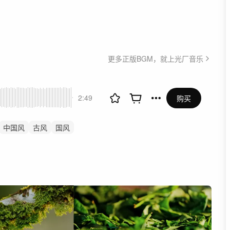
更多正版BGM，就上光厂音乐
2:49
购买
中国风
古风
国风
化
传承
古筝
历史
告
茶
酒