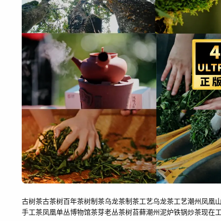
古树茶
古茶树
百年茶树
制茶
乌龙茶
制茶工艺
乌龙茶工艺
潮州
凤凰
手工茶
凤凰单丛博物馆
茶芽
老丛
茶树苔藓
潮州泥炉
铁锅炒茶
现在