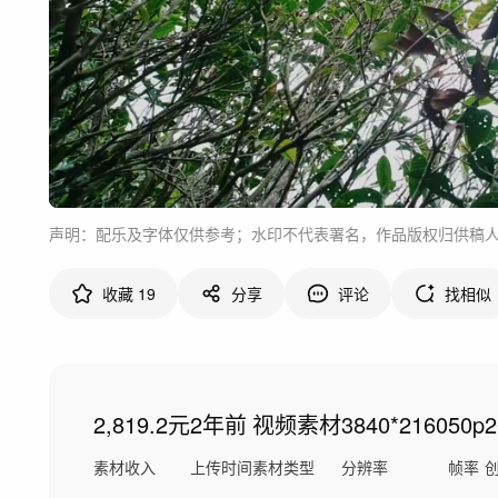
声明：配乐及字体仅供参考；水印不代表署名，作品版权归供稿
收藏
19
分享
评论
找相似
2,819.2元
2年前
视频素材
3840*2160
50p
素材收入
上传时间
素材类型
分辨率
帧率