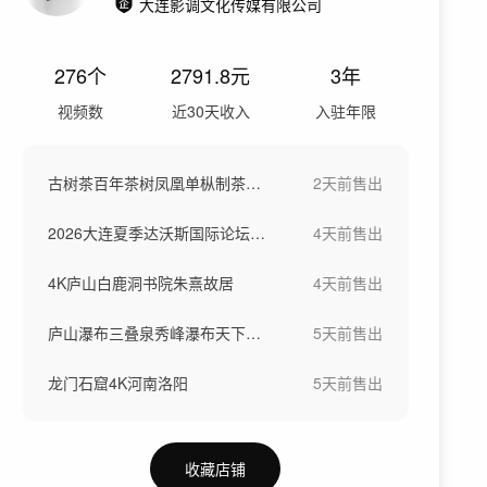
大连影调文化传媒有限公司
276
个
2791.8
元
3年
视频数
近30天收入
入驻年限
古树茶百年茶树凤凰单枞制茶工艺
2天前
售出
2026大连夏季达沃斯国际论坛领军者年会
4天前
售出
4K庐山白鹿洞书院朱熹故居
4天前
售出
庐山瀑布三叠泉秀峰瀑布天下第一泉4K氧吧
5天前
售出
龙门石窟4K河南洛阳
5天前
售出
收藏店铺