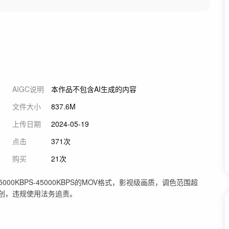
AIGC说明
本作品不包含AI生成的内容
文件大小
837.6M
上传日期
2024-05-19
点击
371次
购买
21次
00KBPS-45000KBPS的MOV格式，影视级画质，调色范围超
原创，违规使用法务追责。