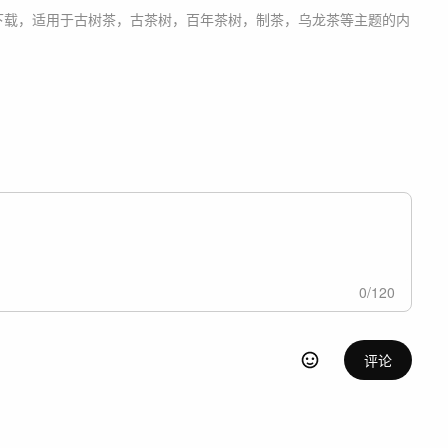
下载，适用于
古树茶，古茶树，百年茶树，制茶，乌龙茶等主题
的内
0
/
120
评论