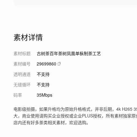
素材详情
素材标题
古树茶百年茶树凤凰单枞制茶工艺
素材编号
29699860
透明通道
不支持
无缝循环
不支持
码率
35Mbps
电影级拍摄，如果升格均为原始升格格式，并非后期，4k H265 350
大，商业使用请购买企业授权或企业PLUS授权，所有素材独家
店内还有好多茶类相关素材，欢迎选购。