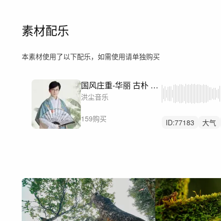
素材配乐
本素材使用了以下配乐，如需使用请单独购买
国风庄重-华丽 古朴 艺术 民俗
洪尘音乐
159购买
ID:
77183
大气
宫廷
中国
文
非遗
中秋
广