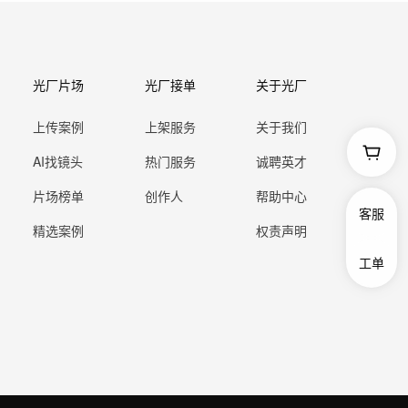
光厂片场
光厂接单
关于光厂
上传案例
上架服务
关于我们
AI找镜头
热门服务
诚聘英才
片场榜单
创作人
帮助中心
客服
精选案例
权责声明
工单