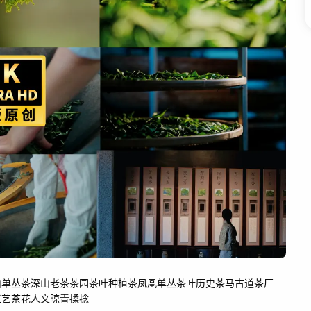
山
单丛茶
深山老茶
茶园
茶叶
种植茶
凤凰单丛
茶叶历史
茶马古道
茶厂
工艺
茶花
人文
晾青
揉捻