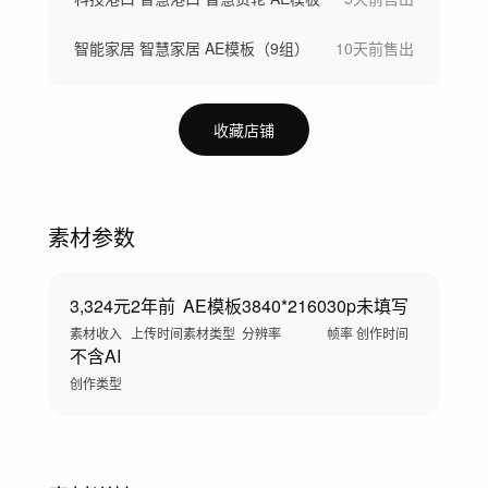
智能家居 智慧家居 AE模板（9组）
10天前
售出
收藏店铺
素材参数
3,324元
2年前
AE模板
3840*2160
30p
未填写
素材收入
上传时间
素材类型
分辨率
帧率
创作时间
不含AI
创作类型