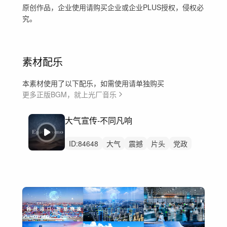
原创作品，企业使用请购买企业或企业PLUS授权，侵权必
究。
素材配乐
本素材使用了以下配乐，如需使用请单独购买
更多正版BGM，就上光厂音乐
大气宣传-不同凡响
ID:
84648
大气
震撼
片头
党政
企业
汽车
科技
发布会
开场
高级感
企业宣传片
党建
发布
高级
宣传片