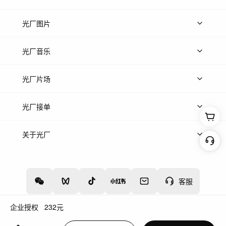
上传视频
精品视频
精选专辑
免费素材
光厂图片
上传图片
精品图片
光厂音乐
热门音乐
免费音效
热门歌单
立即入驻
光厂片场
上传案例
AI找镜头
片场榜单
精选案例
光厂接单
上架服务
热门服务
创作人
关于光厂
关于我们
诚聘英才
帮助中心
权责声明
客服
企业授权
232
元