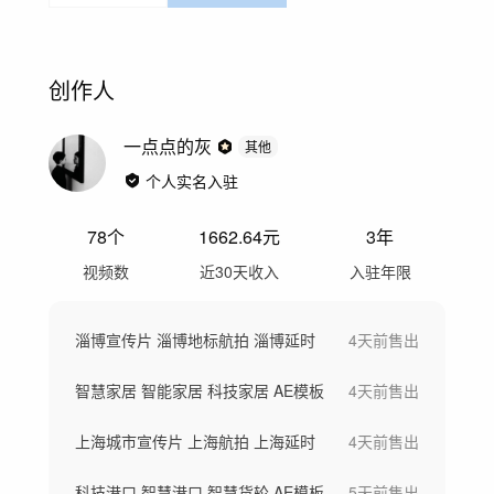
创作人
一点点的灰
其他
个人实名入驻
78
个
1662.64
元
3年
视频数
近30天收入
入驻年限
淄博宣传片 淄博地标航拍 淄博延时
4天前
售出
智慧家居 智能家居 科技家居 AE模板
4天前
售出
上海城市宣传片 上海航拍 上海延时
4天前
售出
科技港口 智慧港口 智慧货轮 AE模板
5天前
售出