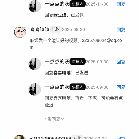
一点点的灰
2025-11-06
回复
供稿人
回复
绿豆蛙
：
已发送
喜喜嘻嘻
2025-09-30
回复
已购
麻烦发一个渲染好的视频。2235706024@qq.co
m
一点点的灰
2025-09-30
回复
供稿人
回复
喜喜嘻嘻
：
已发送
一点点的灰
2025-09-30
回复
供稿人
回复
喜喜嘻嘻
：
再看一下呢，可能会有点
延迟
1
条回复
v21110909433199
2025-03-02
回复
已购