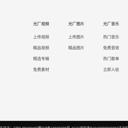
光厂视频
光厂图片
光厂音乐
上传视频
上传图片
热门音乐
精品视频
精品图片
免费音效
精选专辑
热门歌单
免费素材
立即入驻
证：川B2-20160192
蜀ICP备12020238号-4
川公网安备51019002000262
违法