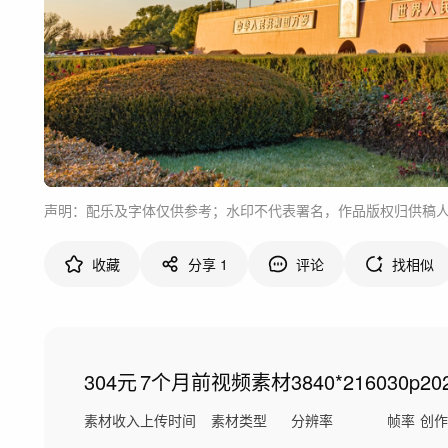
声明：配乐及字体仅供参考；水印不代表署名，作品版权归供稿
收藏
分享
1
评论
找相似
304元
7个月前
视频素材
3840*2160
30p
20
素材收入
上传时间
素材类型
分辨率
帧率
创作