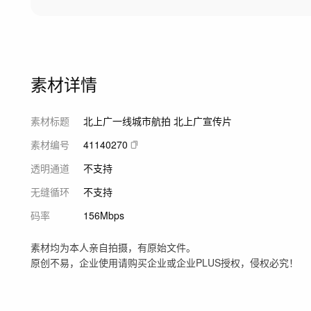
素材详情
素材标题
北上广一线城市航拍 北上广宣传片
素材编号
41140270
透明通道
不支持
无缝循环
不支持
码率
156Mbps
素材均为本人亲自拍摄，有原始文件。
原创不易，企业使用请购买企业或企业PLUS授权，侵权必究！