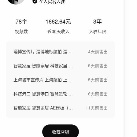
个人实名入驻
78
个
1662.64
元
3年
视频数
近30天收入
入驻年限
淄博宣传片 淄博地标航拍 淄博延时
4天前
售出
智慧家居 智能家居 科技家居 AE模板
5天前
售出
上海城市宣传片 上海航拍 上海延时
5天前
售出
科技港口 智慧港口 智慧货轮 AE模板
6天前
售出
智能家居 智慧家居 AE模板（9组）
11天前
售出
收藏店铺