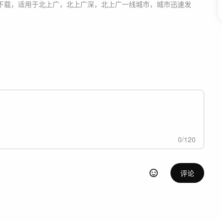
下载，适用于
北上广，北上广深，北上广一线城市，城市迅速发
0
/
120
评论