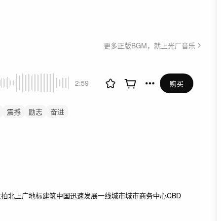
更多正版BGM，就上光厂音乐
2:59
购买
震撼
励志
奋进
头
预告片
展会
开场
式
会议
企业宣传片
航拍
北上广地标建筑
中国迅速发展
一线城市
城市商务中心
CBD