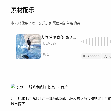
素材配乐
本素材使用了以下配乐，如需使用请单独购买
大气磅礴宣传-永无止境 （+精华版）
FUEMusic
4购买
ID:
255603
大气
企业
广告
片
宣传片
启动仪
宣传片大气
北上广
北上广深
北上广一线城市
城市迅速发展
大城市航拍
北上广
城市摘下