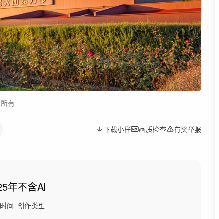
人所有
下载小样
画质检查
有奖举报
25年
不含AI
时间
创作类型