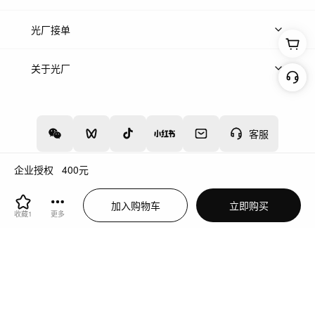
上传案例
AI找镜头
片场榜单
精选案例
光厂接单
上架服务
热门服务
创作人
关于光厂
关于我们
诚聘英才
帮助中心
权责声明
客服
企业授权
400
元
增值电信业务经营许可证：川B2-20160192
蜀ICP备12020238号-4
加入购物车
立即购买
川公网安备51019002000262
违法和不良信息举报中心
收藏
1
更多
切换到电脑版