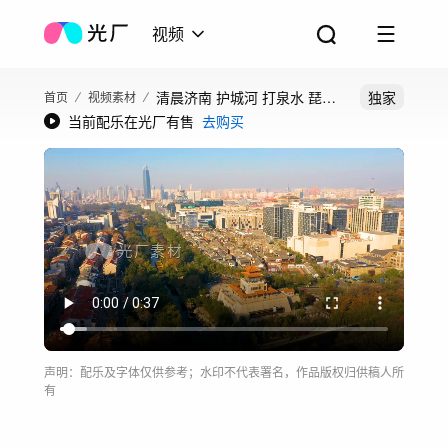
视频
清晨济南 护城河 打泉水 琵琶
独家
首页
视频素材
当前配乐在光厂有售
去购买
桥 琵琶泉
声明：配乐及字体仅供参考；水印不代表署名，作品版权归供稿人所
有