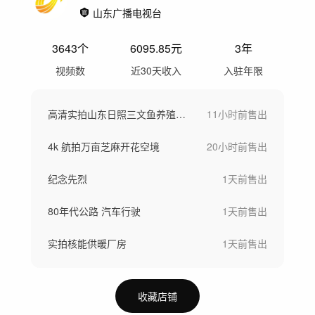
山东广播电视台
3643
个
6095.85
元
3年
视频数
近30天收入
入驻年限
高清实拍山东日照三文鱼养殖加工空镜
11小时前
售出
4k 航拍万亩芝麻开花空境
20小时前
售出
纪念先烈
1天前
售出
80年代公路 汽车行驶
1天前
售出
实拍核能供暖厂房
1天前
售出
收藏店铺