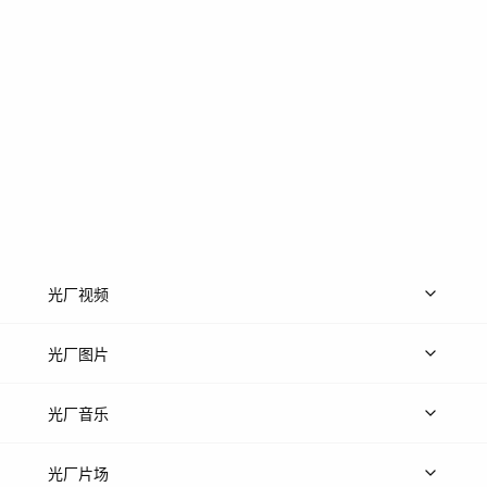
光厂视频
上传视频
精品视频
精选专辑
免费素材
光厂图片
上传图片
精品图片
光厂音乐
热门音乐
免费音效
热门歌单
立即入驻
光厂片场