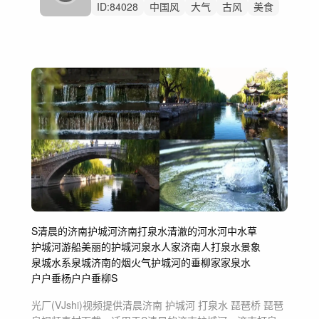
ID:
84028
中国风
大气
古风
美食
春节
欢快
磅礴
震撼
开场
恢宏
恢弘
史诗
新年
古筝
文旅
S清晨的济南护城河
济南打泉水
清澈的河水
河中水草
护城河游船
美丽的护城河
泉水人家
济南人打泉水景象
泉城水系
泉城济南的烟火气
护城河的垂柳
家家泉水
户户垂杨
户户垂柳
S
光厂(VJshi)视频提供
清晨济南 护城河 打泉水 琵琶桥 琵琶