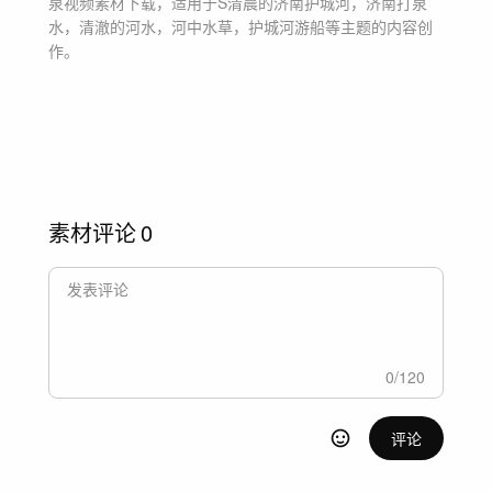
泉
视频素材
下载，适用于
S清晨的济南护城河，济南打泉
水，清澈的河水，河中水草，护城河游船等主题
的内容创
作。
素材评论
0
0
/
120
评论