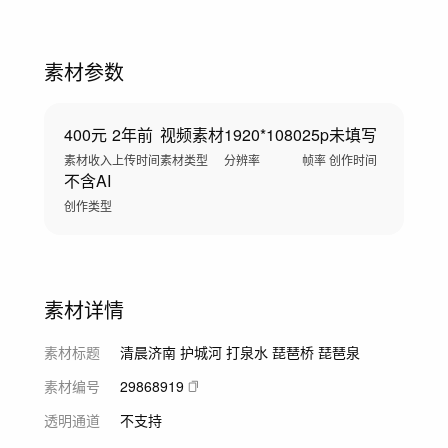
素材参数
400元
2年前
视频素材
1920*1080
25p
未填写
素材收入
上传时间
素材类型
分辨率
帧率
创作时间
不含AI
创作类型
素材详情
素材标题
清晨济南 护城河 打泉水 琵琶桥 琵琶泉
素材编号
29868919
透明通道
不支持