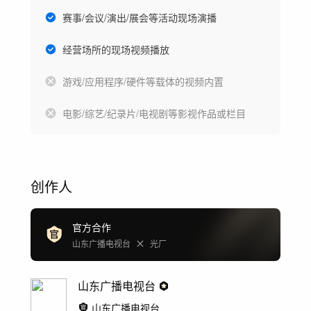
赛事/会议/演出/展会等活动现场演播
经营场所的现场视频播放
游戏/应用程序/硬件等载体的视频内置
电影/综艺/纪录片/电视剧等影视作品或栏目
创作人
官方合作
山东广播电视台
光厂
山东广播电视台
山东广播电视台