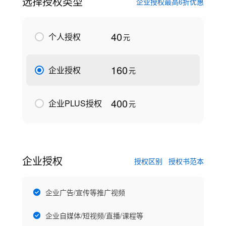
选择授权类型
企业授权最高6折优惠
40
个人授权
元
160
企业授权
元
400
企业PLUS授权
元
企业授权
授权区别
授权书范本
企业广告/宣传等推广视频
企业自媒体/短视频/直播/课程等