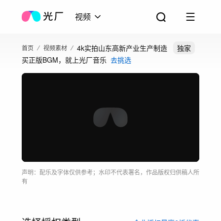
视频
4k实拍山东高新产业生产制造
独家
首页
视频素材
买正版BGM，就上光厂音乐
去挑选
声明：配乐及字体仅供参考；水印不代表署名，作品版权归供稿人所
有