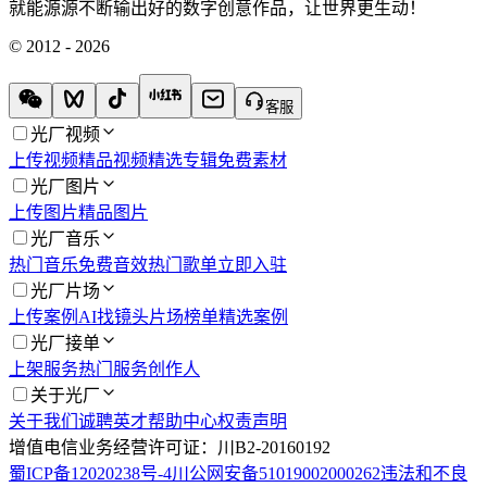
就能源源不断输出好的数字创意作品，让世界更生动！
© 2012 - 2026
客服
光厂视频
上传视频
精品视频
精选专辑
免费素材
光厂图片
上传图片
精品图片
光厂音乐
热门音乐
免费音效
热门歌单
立即入驻
光厂片场
上传案例
AI找镜头
片场榜单
精选案例
光厂接单
上架服务
热门服务
创作人
关于光厂
关于我们
诚聘英才
帮助中心
权责声明
增值电信业务经营许可证：川B2-20160192
蜀ICP备12020238号-4
川公网安备51019002000262
违法和不良