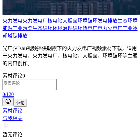
火力发电
火力发电厂
核电站
大烟囱
环境破坏
发电
排放
生态环境
能源
工业污染
生态破坏
环境治理
破坏
热电厂
电力
火电厂
工业
冷
却塔
碳排放
光厂(VJshi)视频提供
朝霞下的火力发电厂
视频素材
下载，适用
于
火力发电，火力发电厂，核电站，大烟囱，环境破坏等主题
的内容创作。
素材评论
0
0
/
120
评论
素材评论
与我相关
暂无评论