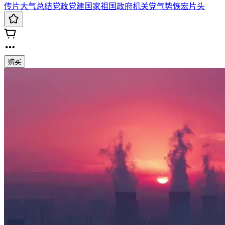
传片大气
总结
党政
党建
国家祖国政府机关
党
气势恢宏片头
购买