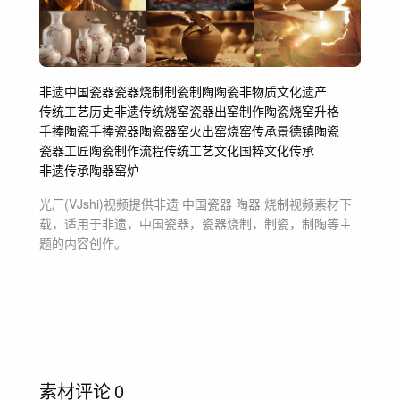
非遗
中国瓷器
瓷器烧制
制瓷
制陶
陶瓷
非物质文化遗产
传统工艺
历史非遗
传统烧窑
瓷器出窑
制作陶瓷
烧窑升格
手捧陶瓷
手捧瓷器
陶瓷器
窑火
出窑
烧窑
传承
景德镇陶瓷
瓷器
工匠
陶瓷制作流程
传统工艺文化
国粹
文化传承
非遗传承
陶器
窑炉
光厂(VJshi)视频提供
非遗 中国瓷器 陶器 烧制
视频素材
下
载，适用于
非遗，中国瓷器，瓷器烧制，制瓷，制陶等主
题
的内容创作。
素材评论
0