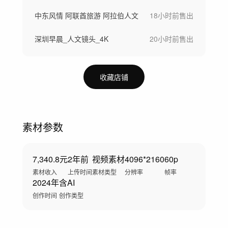
中东风情 阿联酋旅游 阿拉伯人文
18小时前
售出
深圳早晨_人文镜头_4K
20小时前
售出
收藏店铺
素材参数
7,340.8元
2年前
视频素材
4096*2160
60p
素材收入
上传时间
素材类型
分辨率
帧率
2024年
含AI
创作时间
创作类型