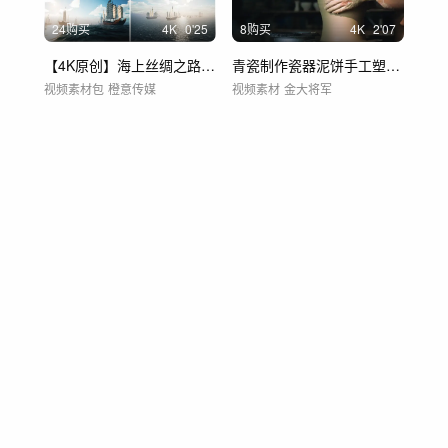
24购买
4
K
0'25
8购买
4
K
2'07
【4K原创】海上丝绸之路素材合集
青瓷制作瓷器泥饼手工塑形过程
视频素材包
橙意传媒
视频素材
金大将军