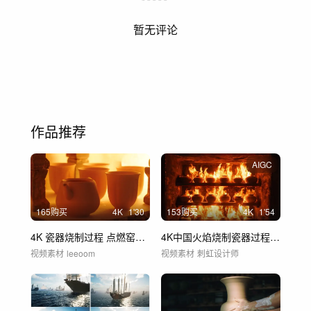
暂无评论
作品推荐
AIGC
165购买
4
K
1'30
153购买
4
K
1'54
4K 瓷器烧制过程 点燃窑火 瓷器制作
4K中国火焰烧制瓷器过程点燃窑火传统烧瓷
视频素材
leeoom
视频素材
刺虹设计师