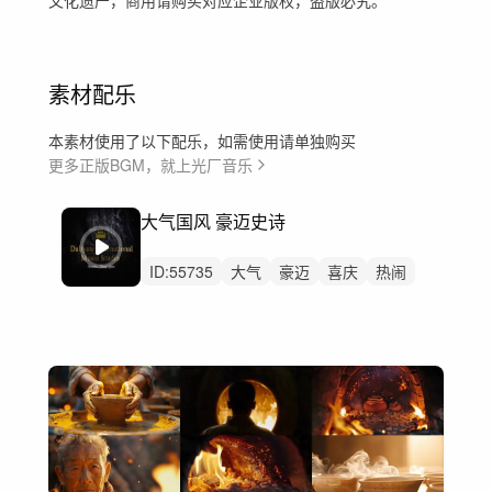
素材配乐
本素材使用了以下配乐，如需使用请单独购买
更多正版BGM，就上光厂音乐
大气国风 豪迈史诗
ID:
55735
大气
豪迈
喜庆
热闹
庆祝
中国风
大提琴
琵琶
圆号
古琴
古筝
钢琴