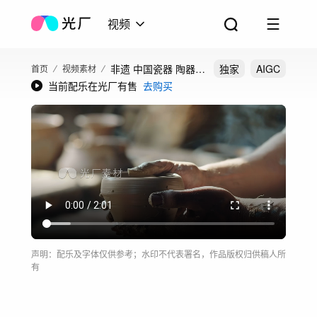
视频
非遗 中国瓷器 陶器
独家
AIGC
首页
视频素材
当前配乐在光厂有售
去购买
烧制
声明：配乐及字体仅供参考；水印不代表署名，作品版权归供稿人所
有