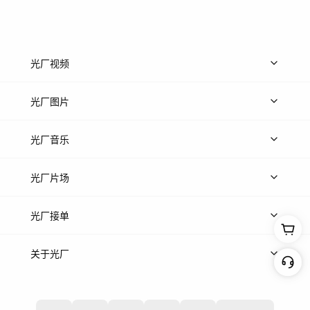
光厂视频
上传视频
精品视频
精选专辑
免费素材
光厂图片
上传图片
精品图片
光厂音乐
热门音乐
免费音效
热门歌单
立即入驻
光厂片场
上传案例
AI找镜头
片场榜单
精选案例
光厂接单
上架服务
热门服务
创作人
关于光厂
关于我们
诚聘英才
帮助中心
权责声明