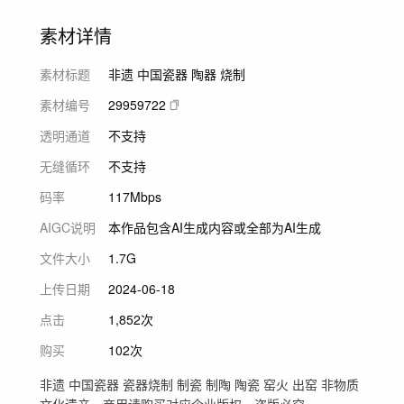
素材详情
素材标题
非遗 中国瓷器 陶器 烧制
素材编号
29959722
透明通道
不支持
无缝循环
不支持
码率
117Mbps
AIGC说明
本作品包含AI生成内容或全部为AI生成
文件大小
1.7G
上传日期
2024-06-18
点击
1,852次
购买
102次
非遗 中国瓷器 瓷器烧制 制瓷 制陶 陶瓷 窑火 出窑 非物质
文化遗产，商用请购买对应企业版权，盗版必究。