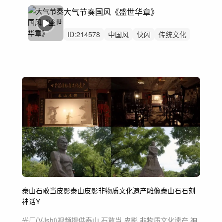
大气节奏国风《盛世华章》
ID:
214578
中国风
快闪
传统文化
武侠
国潮
舞狮舞龙醒狮音乐
活动开场
片头预告
太极功夫咏春武术
中国鼓中国大鼓
30秒一分钟卡点
国家宝藏
中国风打击
龙舟
非遗
泰山
石敢当
皮影
泰山皮影
非物质文化遗产
雕像
泰山石
石刻
神话Y
光厂(VJshi)视频提供
泰山 石敢当 皮影 非物质文化遗产 神