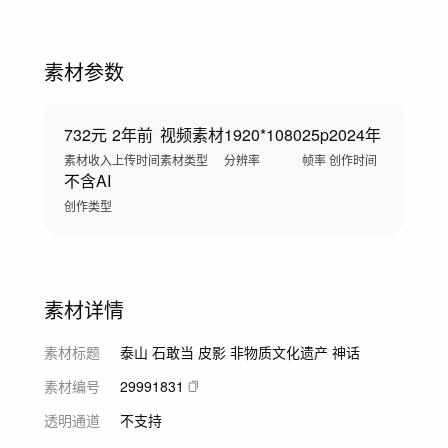
素材参数
732元
2年前
视频素材
1920*1080
25p
2024年
素材收入
上传时间
素材类型
分辨率
帧率
创作时间
不含AI
创作类型
素材详情
素材标题
泰山 石敢当 皮影 非物质文化遗产 神话
素材编号
29991831
透明通道
不支持