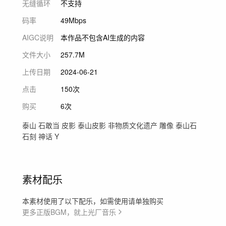
无缝循环
不支持
码率
49Mbps
AIGC说明
本作品不包含AI生成的内容
文件大小
257.7M
上传日期
2024-06-21
点击
150次
购买
6次
泰山 石敢当 皮影 泰山皮影 非物质文化遗产 雕像 泰山石
石刻 神话 Y
素材配乐
本素材使用了以下配乐，如需使用请单独购买
更多正版BGM，就上光厂音乐