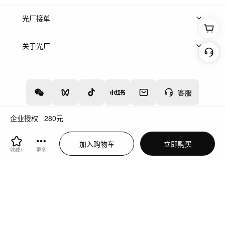
上传案例
AI找镜头
片场榜单
精选案例
光厂接单
上架服务
热门服务
创作人
关于光厂
关于我们
诚聘英才
帮助中心
权责声明
客服
企业授权
280
元
增值电信业务经营许可证：川B2-20160192
蜀ICP备12020238号-4
加入购物车
立即购买
川公网安备51019002000262
违法和不良信息举报中心
收藏
1
更多
切换到电脑版