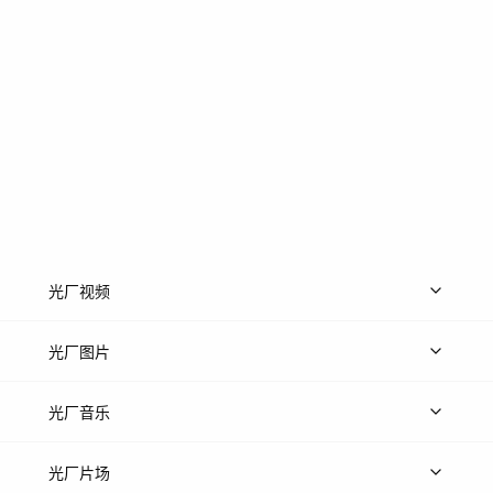
光厂视频
上传视频
精品视频
精选专辑
免费素材
光厂图片
上传图片
精品图片
光厂音乐
热门音乐
免费音效
热门歌单
立即入驻
光厂片场