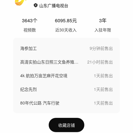
山东广播电视台
3643
个
6095.85
元
3年
视频数
近30天收入
入驻年限
海参加工
9分钟前
售出
高清实拍山东日照三文鱼养殖加工空镜
21小时前
售出
4k 航拍万亩芝麻开花空境
1天前
售出
纪念先烈
1天前
售出
80年代公路 汽车行驶
1天前
售出
收藏店铺