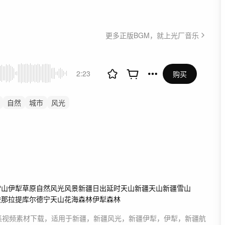
更多正版BGM，就上光厂音乐
2:23
购买
自然
城市
风光
事
讲述
舒缓
航拍中国
纪录片
片头
宣传片
雪山
伊犁草原
自然风光
风景
新疆日出
延时
天山
新疆天山
新疆雪山
峻
那拉提
库尔德宁
天山花海
森林
伊犁森林
集
视频素材
下载，适用于
新疆，新疆风光，新疆伊犁，伊犁，新疆航