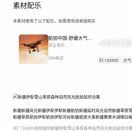
素材配乐
本素材使用了以下配乐，如需使用请单独购买
航拍中国-舒缓大气希望上升
洪尘音乐
354购买
ID:
123505
大气
延时
航拍
叙
国家地理旅游文旅
开篇开头洪尘音乐
新疆
新疆风光
新疆伊犁
伊犁
新疆航拍
新疆延时
风光
自然
新疆草原
新疆草原航拍
伊犁航拍
伊犁河谷
新疆旅游
大美新疆
赛里木湖
喀拉
光厂(VJshi)视频提供
新疆伊犁雪山草原森林自然风光航拍延时合