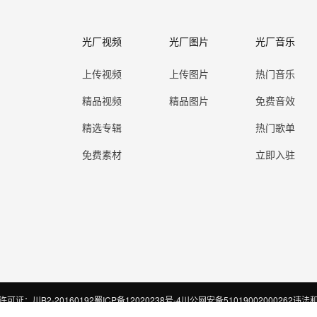
光厂视频
光厂图片
光厂音乐
上传视频
上传图片
热门音乐
精品视频
精品图片
免费音效
精选专辑
热门歌单
免费素材
立即入驻
证：川B2-20160192
蜀ICP备12020238号-4
川公网安备51019002000262
违法