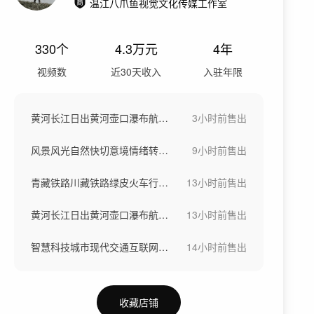
温江八爪鱼视觉文化传媒工作室
330
个
4.3万
元
4年
视频数
近30天收入
入驻年限
黄河长江日出黄河壶口瀑布航拍河水汹涌奔涌
3小时前
售出
风景风光自然快切意境情绪转场空镜头快节奏
9小时前
售出
青藏铁路川藏铁路绿皮火车行驶铁路货运列车
13小时前
售出
黄河长江日出黄河壶口瀑布航拍河水汹涌奔涌
13小时前
售出
智慧科技城市现代交通互联网5G数字城市
14小时前
售出
收藏店铺