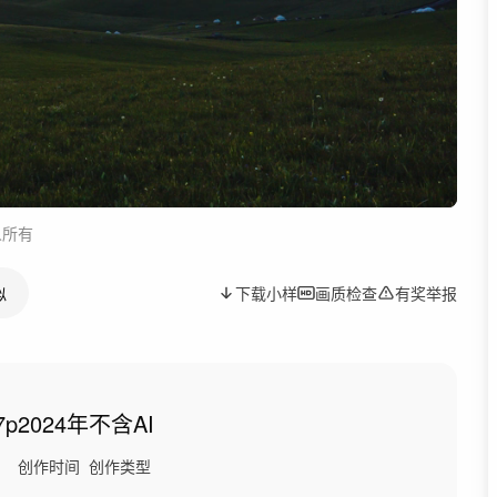
人所有
似
下载小样
画质检查
有奖举报
7p
2024年
不含AI
创作时间
创作类型