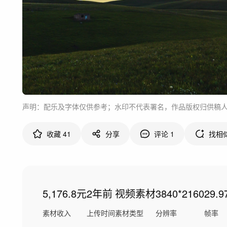
声明：配乐及字体仅供参考；水印不代表署名，作品版权归供稿
收藏
41
分享
评论
1
找相
5,176.8元
2年前
视频素材
3840*2160
29.9
素材收入
上传时间
素材类型
分辨率
帧率