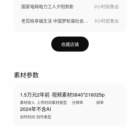
国家电网电力工人夕阳剪影
2小时前
售出
老百姓幸福生活 中国梦和谐社会 温馨陪伴
3小时前
售出
收藏店铺
素材参数
1.5万元
2年前
视频素材
3840*2160
25p
素材收入
上传时间
素材类型
分辨率
帧率
2024年
不含AI
创作时间
创作类型