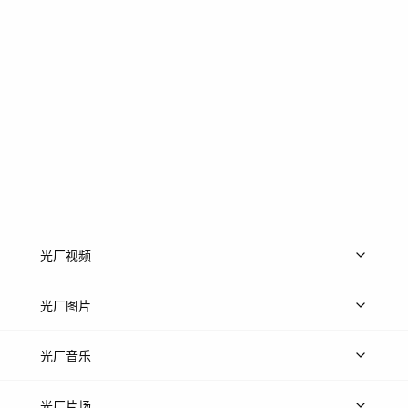
光厂视频
上传视频
精品视频
精选专辑
免费素材
光厂图片
上传图片
精品图片
光厂音乐
热门音乐
免费音效
热门歌单
立即入驻
光厂片场