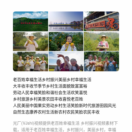
老百姓幸福生活
乡村振兴
美丽乡村
幸福生活
大丰收丰收节季节
乡村生活面貌致富富裕
劳动人民幸福笑脸
和谐社会生活欢笑喜悦
乡村旅游乡村美景农田
丰收喜悦
老百姓
人民美丽中国果实劳动
乡村生活
笑脸
新时代旅游田园风光
自然生态康养
农村生活
新农村
农民笑脸
农民丰收
光厂(VJshi)视频提供
老百姓幸福生活 乡村振兴
视频素材
下
载，适用于
老百姓幸福生活，乡村振兴，美丽乡村，幸福