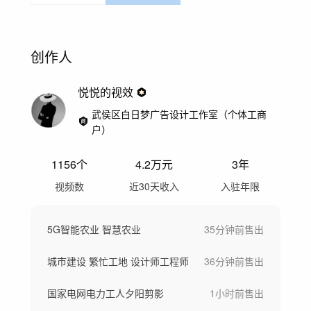
创作人
悦悦的视效
武侯区白日梦广告设计工作室（个体工商
户）
1156
个
4.2万
元
3年
视频数
近30天收入
入驻年限
5G智能农业 智慧农业
35分钟前
售出
城市建设 繁忙工地 设计师工程师
36分钟前
售出
国家电网电力工人夕阳剪影
1小时前
售出