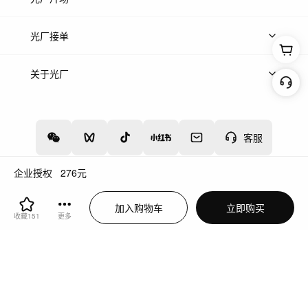
上传案例
AI找镜头
片场榜单
精选案例
光厂接单
上架服务
热门服务
创作人
关于光厂
关于我们
诚聘英才
帮助中心
权责声明
客服
企业授权
276
元
增值电信业务经营许可证：川B2-20160192
蜀ICP备12020238号-4
加入购物车
立即购买
川公网安备51019002000262
违法和不良信息举报中心
收藏
151
更多
切换到电脑版