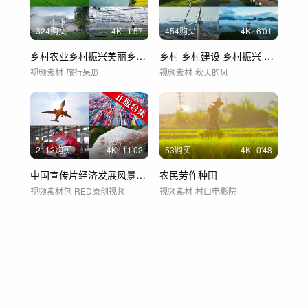
324购买
4
K
1'57
454购买
4
K
6'01
乡村农业乡村振兴美丽乡村田园新农村稻田
乡村 乡村建设 乡村振兴 美丽乡村2
视频素材
旅行呆瓜
视频素材
秋天的风
2112购买
4
K
11'02
53购买
4
K
0'48
中国宣传片经济发展风景中国梦想祖国新中国
农民劳作种田
视频素材包
RED原创视频
视频素材
村口电影院