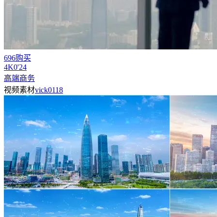
696购买
4
K
0'24
高端商务
视频素材
vick0118