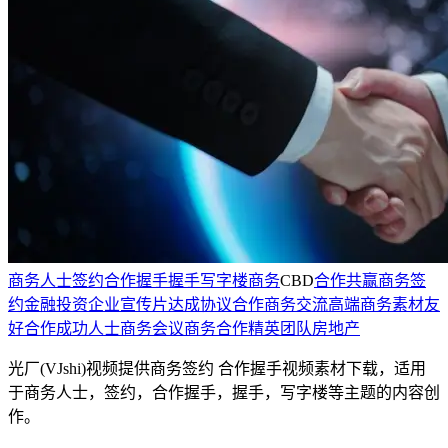
商务人士
签约
合作握手
握手
写字楼
商务
CBD
合作共赢
商务签
约
金融投资
企业宣传片
达成协议
合作
商务交流
高端商务素材
友
好合作
成功人士
商务会议
商务合作
精英团队
房地产
光厂(VJshi)视频提供
商务签约 合作握手
视频素材
下载，适用
于
商务人士，签约，合作握手，握手，写字楼等主题
的内容创
作。