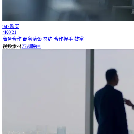
947购买
4
K
0'21
商务合作 商务洽谈 签约 合作握手 鼓掌
视频素材
方圆映画