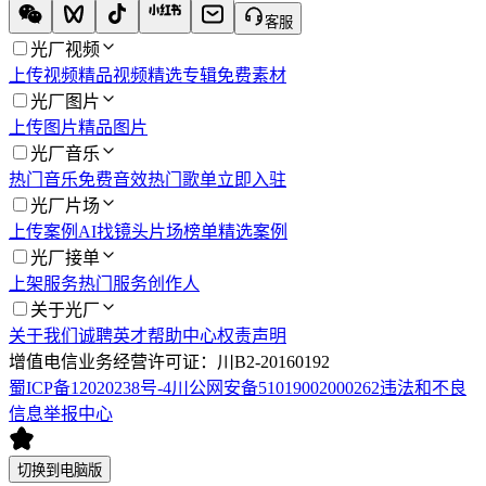
客服
光厂视频
上传视频
精品视频
精选专辑
免费素材
光厂图片
上传图片
精品图片
光厂音乐
热门音乐
免费音效
热门歌单
立即入驻
光厂片场
上传案例
AI找镜头
片场榜单
精选案例
光厂接单
上架服务
热门服务
创作人
关于光厂
关于我们
诚聘英才
帮助中心
权责声明
增值电信业务经营许可证：川B2-20160192
蜀ICP备12020238号-4
川公网安备51019002000262
违法和不良
信息举报中心
切换到电脑版