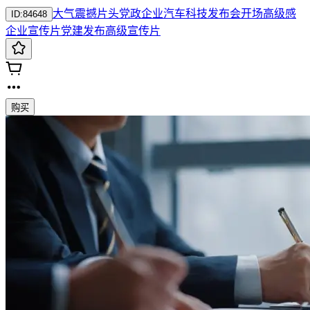
大气
震撼
片头
党政
企业
汽车
科技
发布会
开场
高级感
ID:
84648
企业宣传片
党建
发布
高级
宣传片
购买