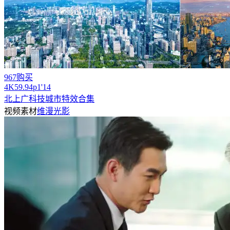
967购买
4
K
59.94
p
1'14
北上广科技城市特效合集
视频素材
维漫光影