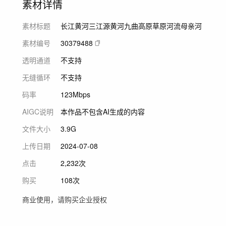
素材详情
素材标题
长江黄河三江源黄河九曲高原草原河流母亲河
素材编号
30379488
透明通道
不支持
无缝循环
不支持
码率
123Mbps
AIGC说明
本作品不包含AI生成的内容
文件大小
3.9G
上传日期
2024-07-08
点击
2,232次
购买
108次
商业使用，请购买企业授权