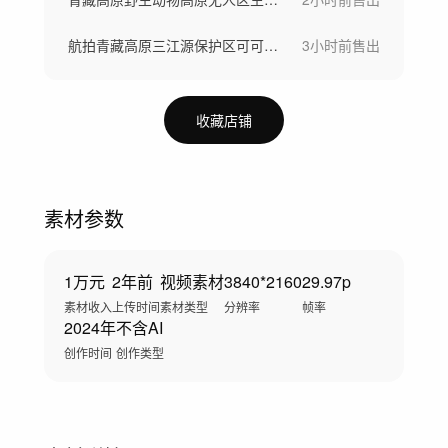
航拍青藏高原三江源保护区可可西里野生动物
3小时前
售出
收藏店铺
素材参数
1万元
2年前
视频素材
3840*2160
29.97p
素材收入
上传时间
素材类型
分辨率
帧率
2024年
不含AI
创作时间
创作类型