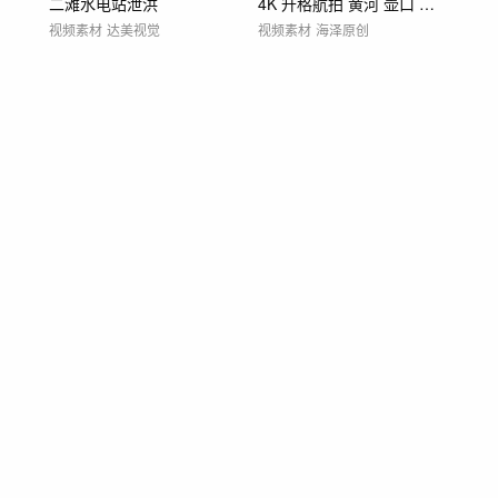
二滩水电站泄洪
4K 升格航拍 黄河 壶口 瀑布
视频素材
达美视觉
视频素材
海泽原创