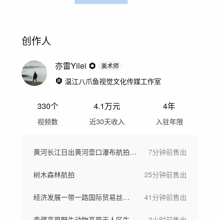
创作人
亦雷Yilei
美术师
温江八爪鱼视觉文化传媒工作室
330
个
4.1万
元
4年
视频数
近30天收入
入驻年限
黄河长江日出黄河壶口瀑布航拍河水汹涌奔涌
7分钟前
售出
树木森林航拍
25分钟前
售出
经济发展一带一路国际贸易丝绸之路科技建设
41分钟前
售出
青藏高原野生动物高原无人区生态自然保护区
2小时前
售出