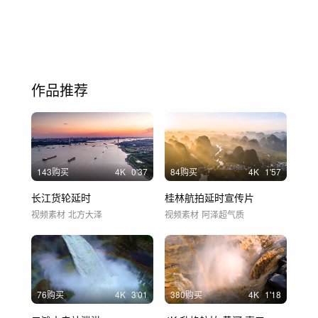
作品推荐
143购买
4
K
0'37
84购买
4
K
1'57
长江货轮延时
桂林航拍延时宣传片
视频素材
北方大泽
视频素材
阿泽超气质
76购买
4
K
3'01
380购买
4
K
1'18