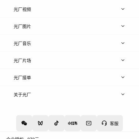
光厂视频
上传视频
精品视频
精选专辑
免费素材
光厂图片
上传图片
精品图片
光厂音乐
热门音乐
免费音效
热门歌单
立即入驻
光厂片场
上传案例
AI找镜头
片场榜单
精选案例
光厂接单
上架服务
热门服务
创作人
关于光厂
关于我们
诚聘英才
帮助中心
权责声明
客服