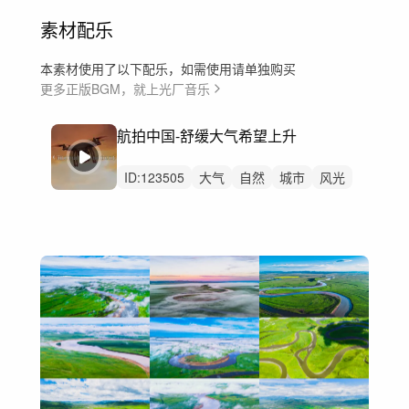
素材配乐
本素材使用了以下配乐，如需使用请单独购买
更多正版BGM，就上光厂音乐
航拍中国-舒缓大气希望上升
ID:
123505
大气
自然
城市
风光
延时
航拍
叙事
讲述
舒缓
航拍中国
国家地理旅游文旅
纪录片
片头
宣传片
开篇开头洪尘音乐