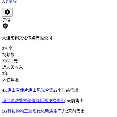
XY童导
导演
大连影调文化传媒有限公司
276
个
视频数
3268.8
元
近30天收入
3年
入驻年限
4K庐山宣传片庐山风光合集
22小时前
售出
港口边防警察船艇舰艇巡逻检修船
1天前
售出
5G科技购物工业现代化新质生产力
2天前
售出