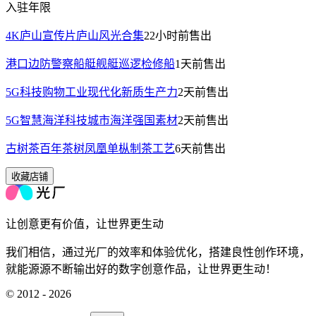
入驻年限
4K庐山宣传片庐山风光合集
22小时前
售出
港口边防警察船艇舰艇巡逻检修船
1天前
售出
5G科技购物工业现代化新质生产力
2天前
售出
5G智慧海洋科技城市海洋强国素材
2天前
售出
古树茶百年茶树凤凰单枞制茶工艺
6天前
售出
收藏店铺
让创意更有价值，让世界更生动
我们相信，通过光厂的效率和体验优化，搭建良性创作环境，
就能源源不断输出好的数字创意作品，让世界更生动！
© 2012 - 2026