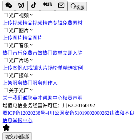
客服
光厂视频
上传视频
精品视频
精选专辑
免费素材
光厂图片
上传图片
精品图片
光厂音乐
热门音乐
免费音效
热门歌单
立即入驻
光厂片场
上传案例
AI找镜头
片场榜单
精选案例
光厂接单
上架服务
热门服务
创作人
关于光厂
关于我们
诚聘英才
帮助中心
权责声明
增值电信业务经营许可证：川B2-20160192
蜀ICP备12020238号-4
川公网安备51019002000262
违法和不良
信息举报中心
切换到电脑版