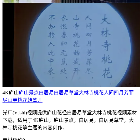
4K庐山
庐山景点
白居易
白居易草堂
大林寺桃花
人间四月芳菲
尽
山寺桃花始盛开
光厂(VJshi)视频提供
庐山花径白居易草堂大林寺桃花
视频素材
下载，适用于
4K庐山，庐山景点，白居易，白居易草堂，大
林寺桃花等主题
的内容创作。