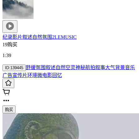
纪录影片叙述自然氛围2
LEMUSIC
19购买
1:39
舒缓
氛围
叙述
自然
空灵
神秘
航拍
叙事
大气
背景音乐
ID:
139445
广告
宣传片
环境
微电影
回忆
购买