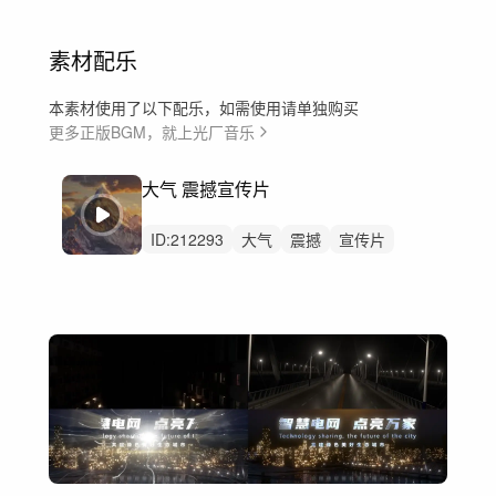
素材配乐
本素材使用了以下配乐，如需使用请单独购买
更多正版BGM，就上光厂音乐
大气 震撼宣传片
ID:
212293
大气
震撼
宣传片
辉煌
磅礴
恢弘
激昂
史诗
希望
辽阔
狂野
愤怒
紧迫
激烈
开场