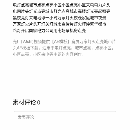
电灯点亮
城市点亮
点亮小区
小区点亮
小区来电
电力片头
电网片头
灯光点亮城市
灯光点亮
城市
高楼
灯光
亮起
照亮
黑夜
亮灯
来电
地球一小时
万家灯火
夜晚家庭
城市夜景
万家灯火片头
开灯关灯
城市宣传片
灯火辉煌
繁华都市
路灯开启
国家电力公司
用电场景
机房点亮
光厂(VJshi)视频提供
【AE模板】宽屏万家灯火点亮城市片
头
AE模板
下载，适用于
电灯点亮，城市点亮，点亮小区，
小区点亮，小区来电等主题
的内容创作。
素材评论
0