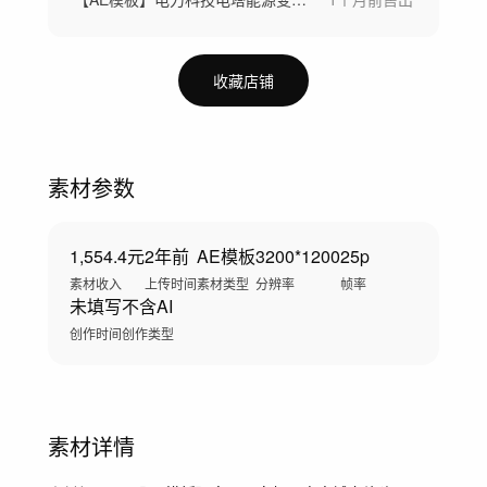
收藏店铺
素材参数
1,554.4元
2年前
AE模板
3200*1200
25p
素材收入
上传时间
素材类型
分辨率
帧率
未填写
不含AI
创作时间
创作类型
素材详情