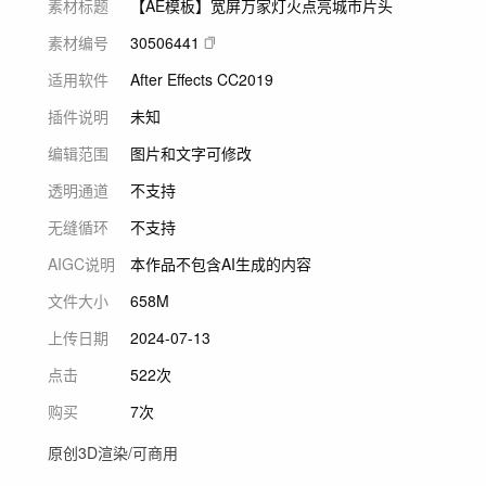
素材标题
【AE模板】宽屏万家灯火点亮城市片头
素材编号
30506441
适用软件
After Effects CC2019
插件说明
未知
编辑范围
图片和文字可修改
透明通道
不支持
无缝循环
不支持
AIGC说明
本作品不包含AI生成的内容
文件大小
658M
上传日期
2024-07-13
点击
522次
购买
7次
原创3D渲染/可商用