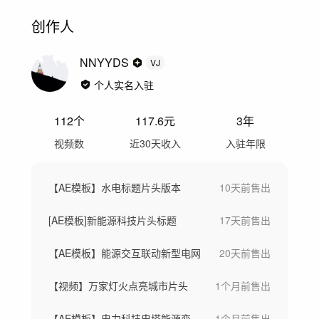
创作人
NNYYDS
VJ
个人实名入驻
112
个
117.6
元
3年
视频数
近30天收入
入驻年限
【AE模板】水电标题片头版本
10天前
售出
[AE模板]新能源科技片头标题
17天前
售出
【AE模板】能源交互联动新型电网
20天前
售出
【视频】万家灯火点亮城市片头
1个月前
售出
【AE模板】电力科技电塔能源变电站片头
1个月前
售出