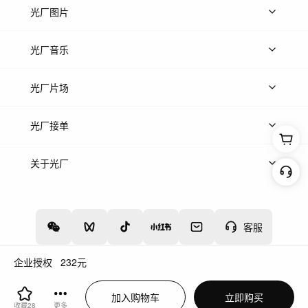
上传视频
精品视频
精选专辑
免费素材
光厂图片
上传图片
精品图片
光厂音乐
热门音乐
免费音效
热门歌单
立即入驻
光厂片场
上传案例
AI找镜头
片场榜单
精选案例
光厂接单
上架服务
热门服务
创作人
关于光厂
关于我们
诚聘英才
帮助中心
权责声明
客服
企业授权
232
元
增值电信业务经营许可证：川B2-20160192
蜀ICP备12020238号-4
加入购物车
立即购买
川公网安备51019002000262
违法和不良信息举报中心
收藏
28
更多