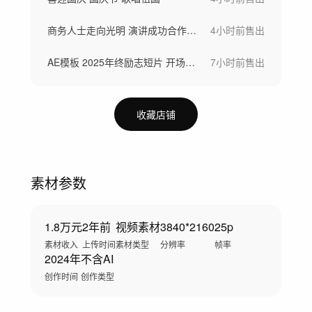
商务人士走向光明 演讲成功合作握手
4小时前
售出
AE模板 2025年终励志短片 开场视频
7小时前
售出
收藏店铺
素材参数
1.8万元
2年前
视频素材
3840*2160
25p
素材收入
上传时间
素材类型
分辨率
帧率
2024年
不含AI
创作时间
创作类型