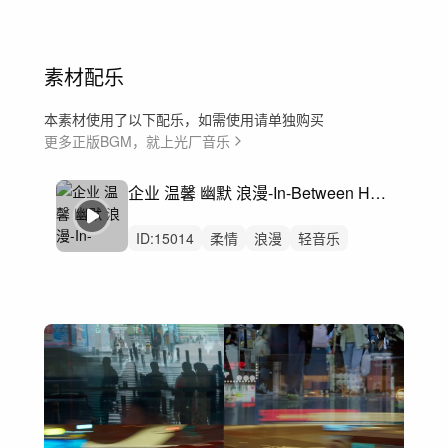
素材配乐
本素材使用了以下配乐，如需使用请单独购买
更多正版BGM，就上光厂音乐
企业 温馨 幽默 浪漫-In-Between Heartbeats
ID:
15014
柔情
浪漫
轻音乐
抒情音乐
小型戏剧
吉他独奏
爱
企业形象
可爱