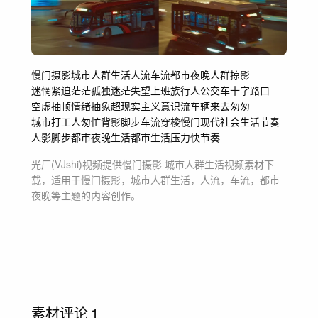
慢门摄影
城市人群生活
人流
车流
都市夜晚
人群
掠影
迷惘紧迫茫茫孤独
迷茫
失望
上班族行人公交车
十字路口
空虚
抽帧
情绪
抽象超现实主义意识流
车辆
来去匆匆
城市打工人
匆忙背影脚步车流穿梭
慢门现代社会生活节奏
人影脚步
都市夜晚生活
都市生活压力快节奏
光厂(VJshi)视频提供
慢门摄影 城市人群生活
视频素材
下
载，适用于
慢门摄影，城市人群生活，人流，车流，都市
夜晚等主题
的内容创作。
素材评论
1