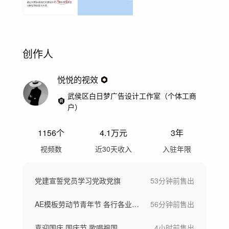
创作人
悦悦的视效
武侯区白日梦广告设计工作室（个体工商
户）
1156
个
4.1万
元
3年
视频数
近30天收入
入驻年限
党建宣誓党员学习党政党旗
53分钟前
售出
AE模板劳动节青年节 各行各业奋斗者群像
56分钟前
售出
喜迎国庆 国庆节 歌唱祖国
4小时前
售出