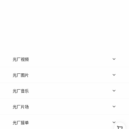
光厂视频
上传视频
精品视频
精选专辑
免费素材
光厂图片
上传图片
精品图片
光厂音乐
热门音乐
免费音效
热门歌单
立即入驻
光厂片场
上传案例
AI找镜头
片场榜单
精选案例
光厂接单