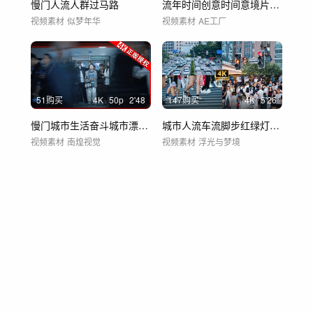
慢门人流人群过马路
流年时间创意时间意境片头抽象意识流
视频素材
似梦年华
视频素材
AE工厂
51购买
4
K
50
p
2'48
147购买
4
K
5'26
慢门城市生活奋斗城市漂泊打工迷茫人群车流
城市人流车流脚步红绿灯十字路口视频延时
视频素材
南煌视觉
视频素材
浮光与梦境