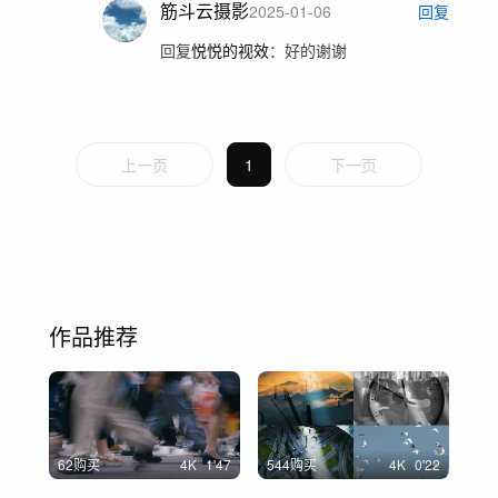
筋斗云摄影
2025-01-06
回复
回复
悦悦的视效
：
好的谢谢
上一页
1
下一页
作品推荐
62购买
4
K
1'47
544购买
4
K
0'22