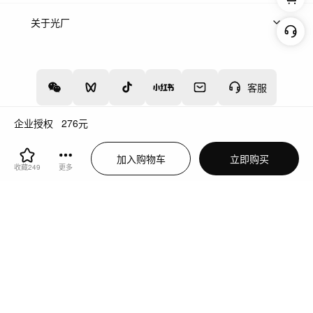
上架服务
热门服务
创作人
关于光厂
关于我们
诚聘英才
帮助中心
权责声明
客服
企业授权
276
元
增值电信业务经营许可证：川B2-20160192
蜀ICP备12020238号-4
加入购物车
立即购买
川公网安备51019002000262
违法和不良信息举报中心
收藏
249
更多
切换到电脑版