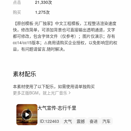
点击
21,330次
购买
1,275次
【原创模板·光厂独家】中文工程模板，工程整洁渲染速度
快，修改简单，可添加背景也可直接输出透明通道，文字
都可修改，包含字体文件（仅参考）；图片仅演示；存有
cc14/cc15版本；⚠️商用请购买企业授权，以免影响您的权
益，有问题请留言,随时解决。
素材配乐
本素材使用了以下配乐，如需使用请单独购买
更多正版BGM，就上光厂音乐
大气宣传-志行千里
ID:
122463
大气
震撼
奋进
汽车
广告
科技
预告
发布会
升华