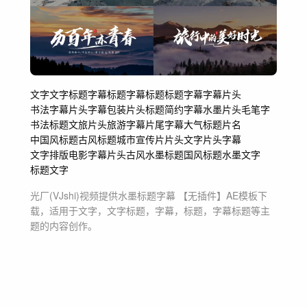
文字
文字标题
字幕
标题
字幕标题
标题字幕
字幕片头
书法字幕
片头
字幕包装
片头标题
简约字幕
水墨片头
毛笔字
书法标题
文旅片头
旅游字幕
片尾字幕
大气标题
片名
中国风标题古风标题
城市宣传片
片头文字
片头字幕
文字排版
电影字幕
片头古风
水墨标题国风标题
水墨文字
标题文字
光厂(VJshi)视频提供
水墨标题字幕 【无插件】
AE模板
下
载，适用于
文字，文字标题，字幕，标题，字幕标题等主
题
的内容创作。