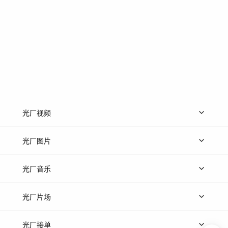
光厂视频
上传视频
精品视频
精选专辑
免费素材
光厂图片
上传图片
精品图片
光厂音乐
热门音乐
免费音效
热门歌单
立即入驻
光厂片场
上传案例
AI找镜头
片场榜单
精选案例
光厂接单