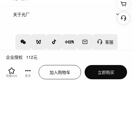
上架服务
热门服务
创作人
关于光厂
关于我们
诚聘英才
帮助中心
权责声明
客服
企业授权
112
元
增值电信业务经营许可证：川B2-20160192
蜀ICP备12020238号-4
加入购物车
立即购买
川公网安备51019002000262
违法和不良信息举报中心
收藏
536
更多
切换到电脑版