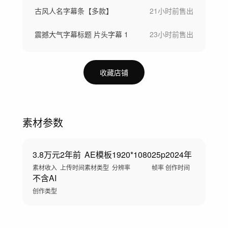
古风人名字幕条【多款】
21小时前
售出
震撼大气字幕标题 片头字幕 1
23小时前
售出
收藏店铺
素材参数
3.8万元
2年前
AE模板
1920*1080
25p
2024年
素材收入
上传时间
素材类型
分辨率
帧率
创作时间
不含AI
创作类型