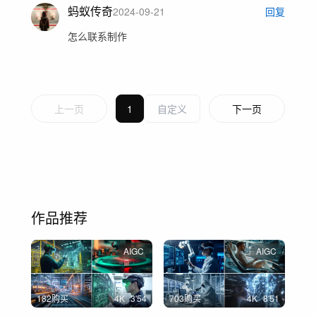
蚂蚁传奇
2024-09-21
回复
怎么联系制作
上一页
1
下一页
作品推荐
AIGC
AIGC
182购买
4
K
3'54
703购买
4
K
8'51