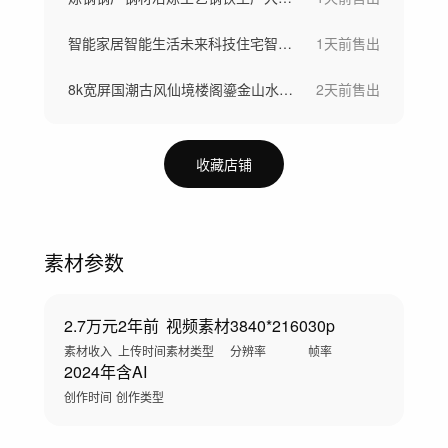
智能家居智能生活未来科技住宅智慧社区
1天前
售出
8k宽屏国潮古风仙境楼阁鎏金山水仙鹤背景
2天前
售出
收藏店铺
素材参数
2.7万元
2年前
视频素材
3840*2160
30p
素材收入
上传时间
素材类型
分辨率
帧率
2024年
含AI
创作时间
创作类型