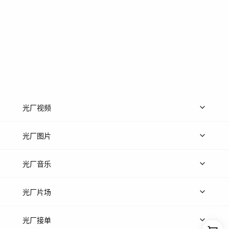
光厂视频
上传视频
精品视频
精选专辑
免费素材
光厂图片
上传图片
精品图片
光厂音乐
热门音乐
免费音效
热门歌单
立即入驻
光厂片场
上传案例
AI找镜头
片场榜单
精选案例
光厂接单