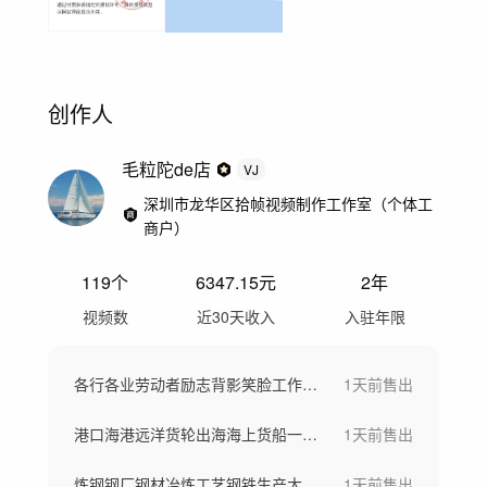
创作人
毛粒陀de店
VJ
深圳市龙华区拾帧视频制作工作室（个体工
商户）
119
个
6347.15
元
2年
视频数
近30天收入
入驻年限
各行各业劳动者励志背影笑脸工作场景劳动节
1天前
售出
港口海港远洋货轮出海海上货船一带一路
1天前
售出
炼钢钢厂钢材冶炼工艺钢铁生产大型工厂航拍
1天前
售出