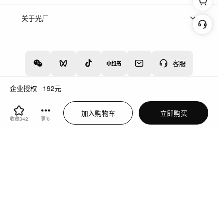
上架服务
热门服务
创作人
关于光厂
关于我们
诚聘英才
帮助中心
权责声明
客服
企业授权
192
元
增值电信业务经营许可证：川B2-20160192
蜀ICP备12020238号-4
加入购物车
立即购买
川公网安备51019002000262
违法和不良信息举报中心
收藏
342
更多
切换到电脑版