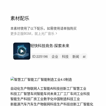
素材配乐
本素材使用了以下配乐，如需使用请单独购买
更多正版BGM，就上光厂音乐
轻快科技商务-探索未来
ID:
225196
企业
科技
新闻
ai
商务
产品介绍
mg动画
金融
银行
时尚
未来科技
公司办公快闪回顾
科技感
工厂工业流水线
旅游学校宣传
自动化生产
物联网
人工智能AI
科技创新工厂
智慧工业
科技工厂
智慧车间
智能车间
未来工厂
工厂车间
工业科技
智能生产
科技厂房
工业数字化
中国制造
科技工业
新能源汽车
汽车生产
物联网科技生产
科技创新
工厂智能化