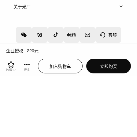
上架服务
热门服务
创作人
关于光厂
关于我们
诚聘英才
帮助中心
权责声明
客服
企业授权
220
元
增值电信业务经营许可证：川B2-20160192
蜀ICP备12020238号-4
加入购物车
立即购买
川公网安备51019002000262
违法和不良信息举报中心
收藏
17
更多
切换到电脑版