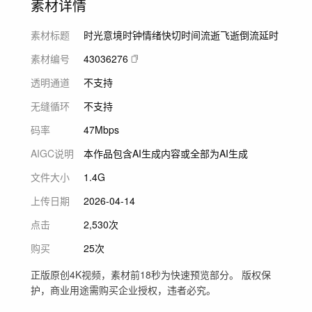
素材详情
素材标题
时光意境时钟情绪快切时间流逝飞逝倒流延时
素材编号
43036276
透明通道
不支持
无缝循环
不支持
码率
47Mbps
AIGC说明
本作品包含AI生成内容或全部为AI生成
文件大小
1.4G
上传日期
2026-04-14
点击
2,530次
购买
25次
正版原创4K视频，素材前18秒为快速预览部分。 版权保
护，商业用途需购买企业授权，违者必究。