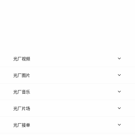
光厂视频
上传视频
精品视频
精选专辑
免费素材
光厂图片
上传图片
精品图片
光厂音乐
热门音乐
免费音效
热门歌单
立即入驻
光厂片场
上传案例
AI找镜头
片场榜单
精选案例
光厂接单