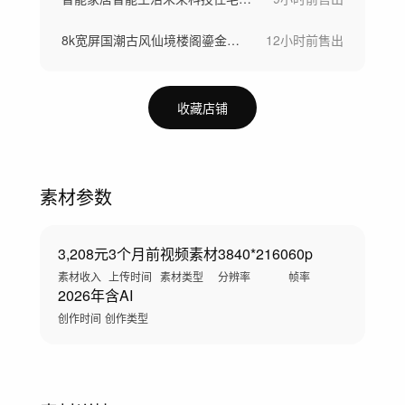
8k宽屏国潮古风仙境楼阁鎏金山水仙鹤背景
12小时前
售出
收藏店铺
素材参数
3,208元
3个月前
视频素材
3840*2160
60p
素材收入
上传时间
素材类型
分辨率
帧率
2026年
含AI
创作时间
创作类型