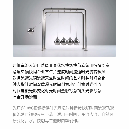
时间
车流人流
自然风景变化
水
快切
快节奏
氛围
情绪创意
意境空镜
快闪企业宣传片速度
时间流逝时光流转
微风
岁月流逝光阴流逝
天空时空
时间的艺术
时钟
时间变化
钟表指针
时间双重曝光
时间创意
地产创意
时光倒流
时间穿梭
光影变化
时光
时间叠影
写意镜头
光影写意
年会开场
沙漏
光厂(VJshi)视频提供
时光意境时钟情绪快切时间流逝飞逝
倒流延时
视频素材
下载，适用于
时间，车流人流，自然风
景变化，水，快切等主题
的内容创作。