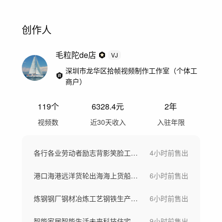
创作人
毛粒陀de店
VJ
深圳市龙华区拾帧视频制作工作室（个体工
商户）
119
个
6328.4
元
2年
视频数
近30天收入
入驻年限
各行各业劳动者励志背影笑脸工作场景劳动节
4小时前
售出
港口海港远洋货轮出海海上货船一带一路
6小时前
售出
炼钢钢厂钢材冶炼工艺钢铁生产大型工厂航拍
6小时前
售出
智能家居智能生活未来科技住宅智慧社区
9小时前
售出