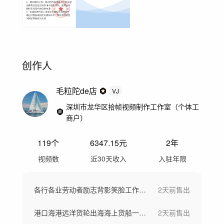
创作人
毛粒陀de店
VJ
深圳市龙华区拾帧视频制作工作室（个体工
商户）
119
个
6347.15
元
2年
视频数
近30天收入
入驻年限
各行各业劳动者励志背影笑脸工作场景劳动节
2天前
售出
港口海港远洋货轮出海海上货船一带一路
2天前
售出