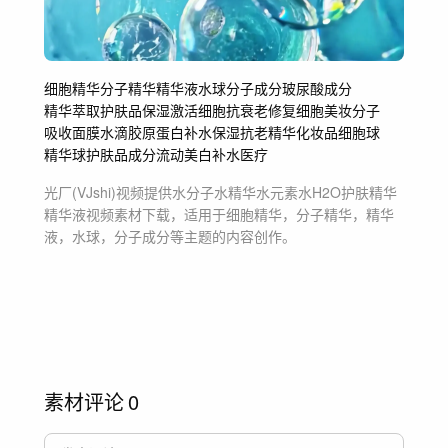
细胞精华
分子精华
精华液
水球
分子成分
玻尿酸成分
精华萃取
护肤品
保湿
激活细胞
抗衰老
修复细胞
美妆分子
吸收面膜
水滴
胶原蛋白
补水保湿
抗老精华
化妆品
细胞球
精华球
护肤品成分
流动
美白
补水
医疗
光厂(VJshi)视频提供
水分子水精华水元素水H2O护肤精华
精华液
视频素材
下载，适用于
细胞精华，分子精华，精华
液，水球，分子成分等主题
的内容创作。
素材评论
0