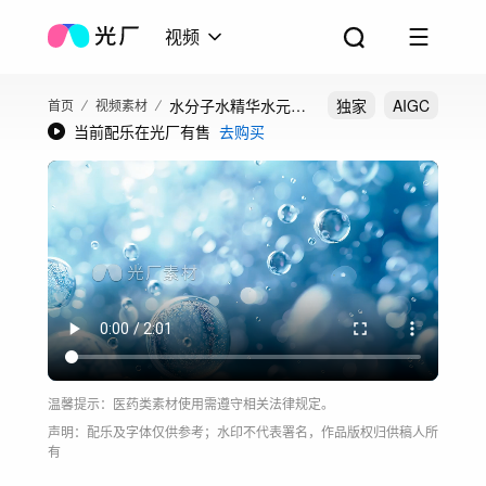
视频
水分子水精华水元素
独家
AIGC
首页
视频素材
当前配乐在光厂有售
去购买
水H2O护肤精华精华
液
温馨提示：医药类素材使用需遵守相关法律规定。
声明：配乐及字体仅供参考；水印不代表署名，作品版权归供稿人所
有