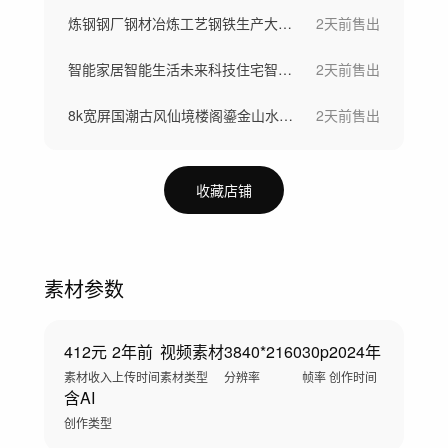
炼钢钢厂钢材冶炼工艺钢铁生产大型工厂航拍
2天前
售出
智能家居智能生活未来科技住宅智慧社区
2天前
售出
8k宽屏国潮古风仙境楼阁鎏金山水仙鹤背景
2天前
售出
收藏店铺
素材参数
412元
2年前
视频素材
3840*2160
30p
2024年
素材收入
上传时间
素材类型
分辨率
帧率
创作时间
含AI
创作类型