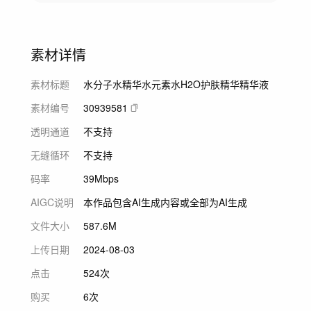
素材详情
素材标题
水分子水精华水元素水H2O护肤精华精华液
素材编号
30939581
透明通道
不支持
无缝循环
不支持
码率
39Mbps
AIGC说明
本作品包含AI生成内容或全部为AI生成
文件大小
587.6M
上传日期
2024-08-03
点击
524次
购买
6次