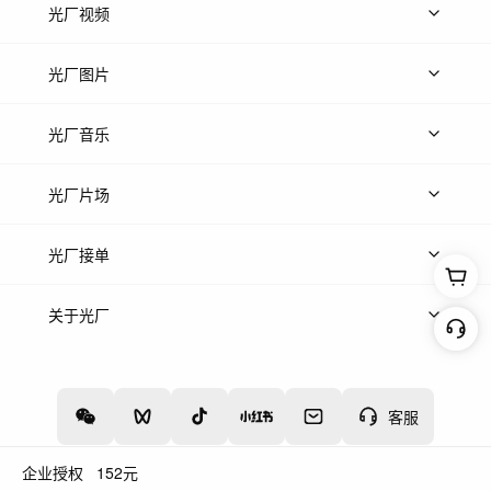
光厂视频
上传视频
精品视频
精选专辑
免费素材
光厂图片
上传图片
精品图片
光厂音乐
热门音乐
免费音效
热门歌单
立即入驻
光厂片场
上传案例
AI找镜头
片场榜单
精选案例
光厂接单
上架服务
热门服务
创作人
关于光厂
关于我们
诚聘英才
帮助中心
权责声明
客服
企业授权
152
元