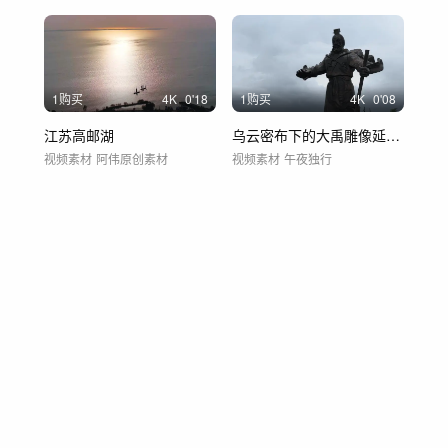
1购买
4
K
0'18
1购买
4
K
0'08
江苏高邮湖
乌云密布下的大禹雕像延时航拍3
视频素材
阿伟原创素材
视频素材
午夜独行