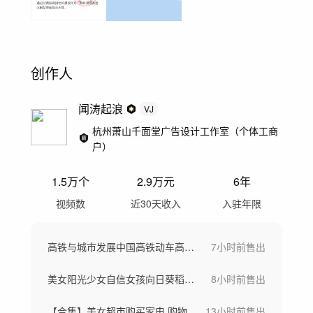
创作人
闻涛起浪
VJ
杭州萧山千面堂广告设计工作室（个体工商
户）
1.5万
个
2.9万
元
6年
视频数
近30天收入
入驻年限
高铁与城市发展中国高铁动车高铁站候车大厅
7小时前
售出
美女阳光少女自信女孩向日葵稻田骑车画画
8小时前
售出
【合集】美女超市购买家电 购物
13小时前
售出