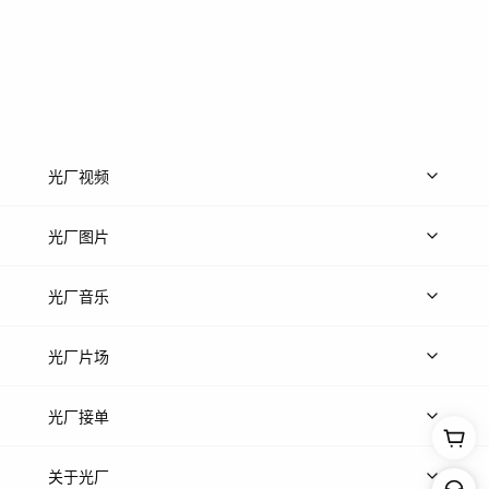
光厂视频
上传视频
精品视频
精选专辑
免费素材
光厂图片
上传图片
精品图片
光厂音乐
热门音乐
免费音效
热门歌单
立即入驻
光厂片场
上传案例
AI找镜头
片场榜单
精选案例
光厂接单
上架服务
热门服务
创作人
关于光厂