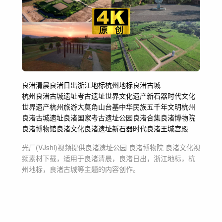
良渚清晨
良渚日出
浙江地标
杭州地标
良渚古城
杭州良渚古城遗址
考古遗址
世界文化遗产
新石器时代文化
世界遗产
杭州旅游
大莫角山台基
中华民族五千年文明
杭州
良渚古城遗址
良渚国家考古遗址公园
良渚合集
良渚博物院
良渚博物馆
良渚文化
良渚遗址
新石器时代
良渚王城宫殿
光厂(VJshi)视频提供
良渚遗址公园 良渚博物院 良渚文化
视
频素材
下载，适用于
良渚清晨，良渚日出，浙江地标，杭
州地标，良渚古城等主题
的内容创作。