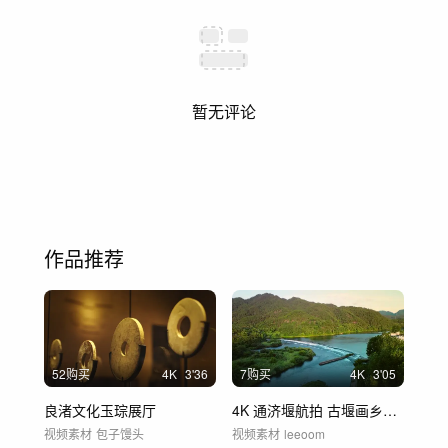
暂无评论
作品推荐
52购买
4
K
3'36
7购买
4
K
3'05
良渚文化玉琮展厅
4K 通济堰航拍 古堰画乡风光
视频素材
包子馒头
视频素材
leeoom