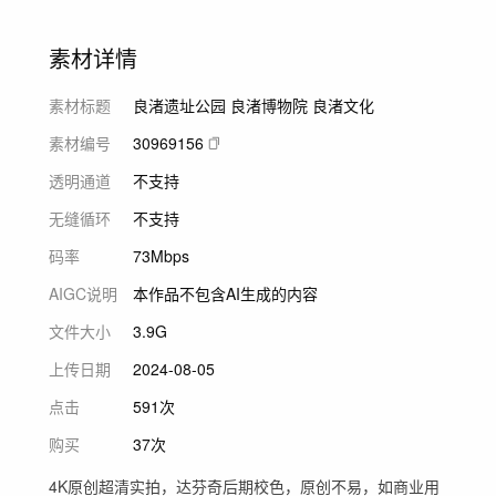
素材详情
素材标题
良渚遗址公园 良渚博物院 良渚文化
素材编号
30969156
透明通道
不支持
无缝循环
不支持
码率
73Mbps
AIGC说明
本作品不包含AI生成的内容
文件大小
3.9G
上传日期
2024-08-05
点击
591次
购买
37次
4K原创超清实拍，达芬奇后期校色，原创不易，如商业用