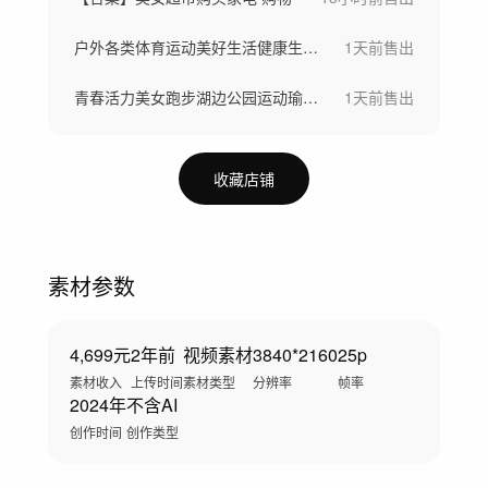
户外各类体育运动美好生活健康生活城市宣传
1天前
售出
青春活力美女跑步湖边公园运动瑜伽健身运动
1天前
售出
收藏店铺
素材参数
4,699元
2年前
视频素材
3840*2160
25p
素材收入
上传时间
素材类型
分辨率
帧率
2024年
不含AI
创作时间
创作类型