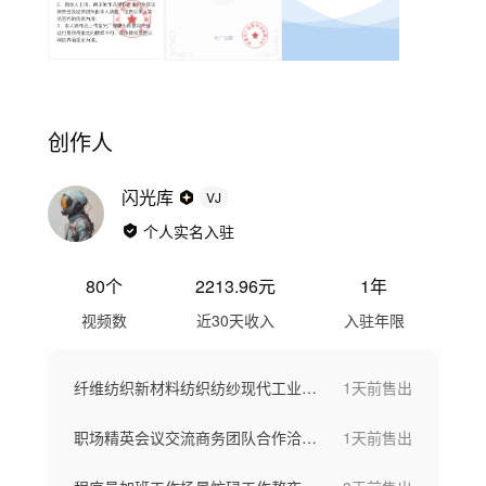
创作人
闪光库
VJ
个人实名入驻
80
个
2213.96
元
1年
视频数
近30天收入
入驻年限
纤维纺织新材料纺织纺纱现代工业车间工厂
1天前
售出
职场精英会议交流商务团队合作洽谈团队欢呼
1天前
售出