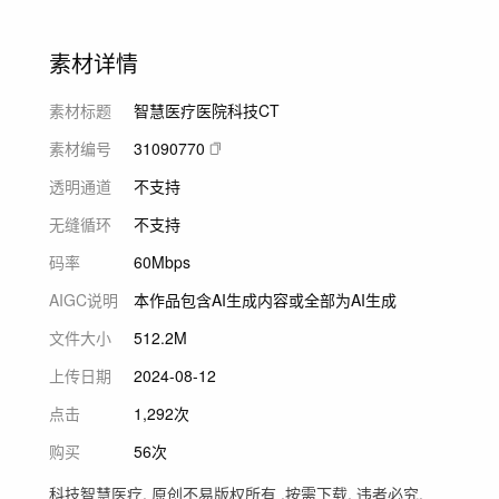
素材详情
素材标题
智慧医疗医院科技CT
素材编号
31090770
透明通道
不支持
无缝循环
不支持
码率
60Mbps
AIGC说明
本作品包含AI生成内容或全部为AI生成
文件大小
512.2M
上传日期
2024-08-12
点击
1,292次
购买
56次
科技智慧医疗, 原创不易版权所有 ,按需下载, 违者必究.