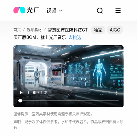
视频
智慧医疗医院科技CT
独家
AIGC
首页
视频素材
买正版BGM，就上光厂音乐
去挑选
温馨提示：医药类素材使用需遵守相关法律规定。
声明：配乐及字体仅供参考；水印不代表署名，作品版权归供稿人所
有