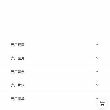
光厂视频
上传视频
精品视频
精选专辑
免费素材
光厂图片
上传图片
精品图片
光厂音乐
热门音乐
免费音效
热门歌单
立即入驻
光厂片场
上传案例
AI找镜头
片场榜单
精选案例
光厂接单