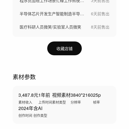
程序员加班工作场景忙碌工作熬夜写代码
3天前
售出
半导体芯片开发生产智能制造半导体晶圆制造
6天前
售出
医疗科研人员微笑/实验室人员微笑
8天前
售出
收藏店铺
素材参数
3,487.8元
1年前
视频素材
3840*2160
25p
素材收入
上传时间
素材类型
分辨率
帧率
2024年
含AI
创作时间
创作类型