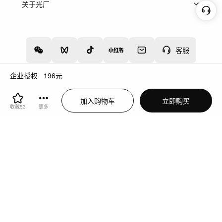
上架服务
热门服务
创作人
关于光厂
关于我们
诚聘英才
帮助中心
权责声明
客服
企业授权
196
元
增值电信业务经营许可证：川B2-20160192
蜀ICP备12020238号-4
加入购物车
立即购买
川公网安备51019002000262
违法和不良信息举报中心
收藏
53
更多
切换到电脑版