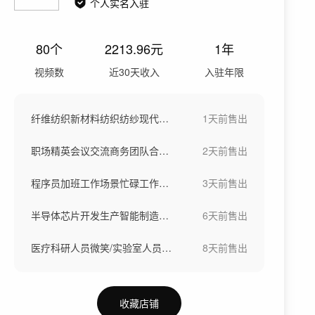
个人实名入驻
80
个
2213.96
元
1年
视频数
近30天收入
入驻年限
纤维纺织新材料纺织纺纱现代工业车间工厂
1天前
售出
职场精英会议交流商务团队合作洽谈团队欢呼
2天前
售出
程序员加班工作场景忙碌工作熬夜写代码
3天前
售出
半导体芯片开发生产智能制造半导体晶圆制造
6天前
售出
医疗科研人员微笑/实验室人员微笑
8天前
售出
收藏店铺