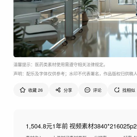
温馨提示：医药类素材使用需遵守相关法律规定。
声明：配乐及字体仅供参考；水印不代表署名，作品版权归供稿
收藏
26
分享
评论
找相似
1,504.8元
1年前
视频素材
3840*2160
25p