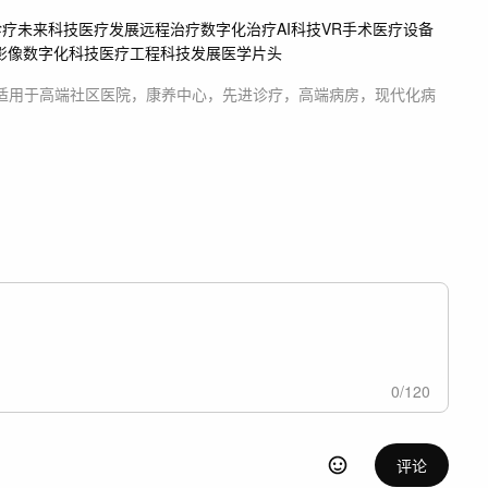
诊疗
未来科技
医疗发展
远程治疗
数字化治疗
AI科技
VR手术
医疗设备
影像
数字化科技
医疗工程
科技发展
医学片头
适用于
高端社区医院，康养中心，先进诊疗，高端病房，现代化病
0
/
120
评论