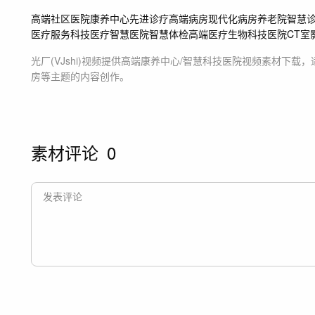
高端社区医院
康养中心
先进诊疗
高端病房
现代化病房
养老院
智慧
医疗服务
科技医疗
智慧医院
智慧体检
高端医疗
生物科技
医院
CT室
光厂(VJshi)视频提供
高端康养中心/智慧科技医院
视频素材
下载，
房等主题
的内容创作。
素材评论
0