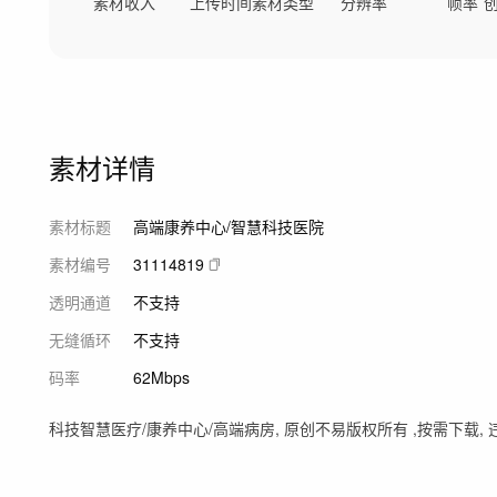
素材收入
上传时间
素材类型
分辨率
帧率
素材详情
素材标题
高端康养中心/智慧科技医院
素材编号
31114819
透明通道
不支持
无缝循环
不支持
码率
62Mbps
科技智慧医疗/康养中心/高端病房, 原创不易版权所有 ,按需下载, 