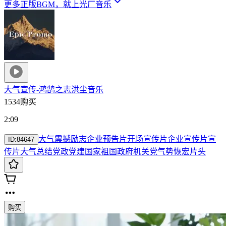
更多正版BGM，就上光厂音乐
大气宣传-鸿鹄之志
洪尘音乐
1534购买
2:09
大气
震撼
励志
企业
预告片
开场
宣传片
企业宣传片
宣
ID:
84647
传片大气
总结
党政
党建
国家祖国政府机关
党
气势恢宏片头
购买