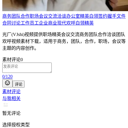
商务
团队
合作
职场
会议
交流
洽谈
办公室
精英
白领
签约
握手
文件
合同
讨论
工作
员工
企业
商业
现代
欢呼
白领精英
光厂(VJshi)视频提供
职场精英会议交流商务团队合作洽谈团队
欢呼
视频素材
下载，适用于
商务，团队，合作，职场，会议等
主题
的内容创作。
素材评论
0
0
/
120
评论
素材评论
与我相关
暂无评论
选择授权类型