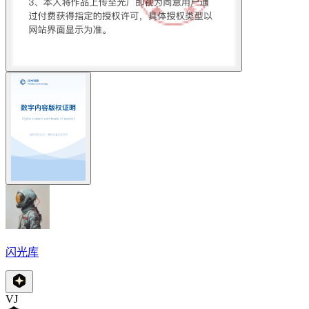
闪光库
VJ