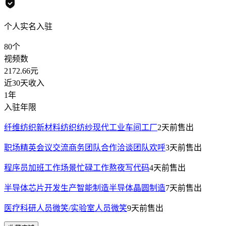
个人实名入驻
80
个
视频数
2172.66
元
近30天收入
1年
入驻年限
纤维纺织新材料纺织纺纱现代工业车间工厂
2天前
售出
职场精英会议交流商务团队合作洽谈团队欢呼
3天前
售出
程序员加班工作场景忙碌工作熬夜写代码
4天前
售出
半导体芯片开发生产智能制造半导体晶圆制造
7天前
售出
医疗科研人员微笑/实验室人员微笑
9天前
售出