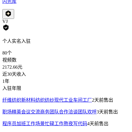
闪光库
VJ
个人实名入驻
80
个
视频数
2172.66
元
近30天收入
1年
入驻年限
纤维纺织新材料纺织纺纱现代工业车间工厂
2天前
售出
职场精英会议交流商务团队合作洽谈团队欢呼
3天前
售出
程序员加班工作场景忙碌工作熬夜写代码
4天前
售出