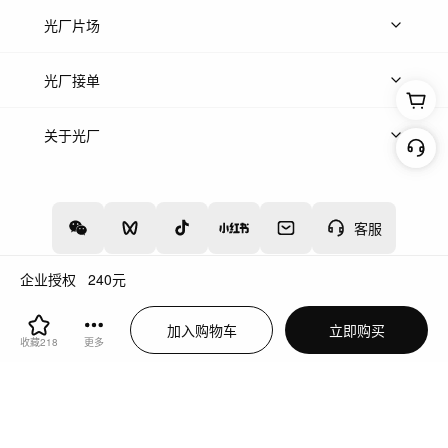
热门音乐
免费音效
热门歌单
立即入驻
光厂片场
上传案例
AI找镜头
片场榜单
精选案例
光厂接单
上架服务
热门服务
创作人
关于光厂
关于我们
诚聘英才
帮助中心
权责声明
客服
企业授权
240
元
增值电信业务经营许可证：川B2-20160192
蜀ICP备12020238号-4
加入购物车
立即购买
川公网安备51019002000262
违法和不良信息举报中心
收藏
218
更多
切换到电脑版