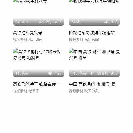
249购买
4
K
60
p
4'26
74购买
4
K
0'23
高铁动车复兴号
俯视动车高铁列车编组站
视频素材
木川映画
视频素材
高乐高86
118购买
4
K
1'27
1154购买
4
K
59.94
p
9'03
高铁飞驰特写 铁路宣传 复兴号 和谐号
中国 高铁 动车 和谐号 复兴号 唯美
视频素材
老爷子
视频素材
秋天的风