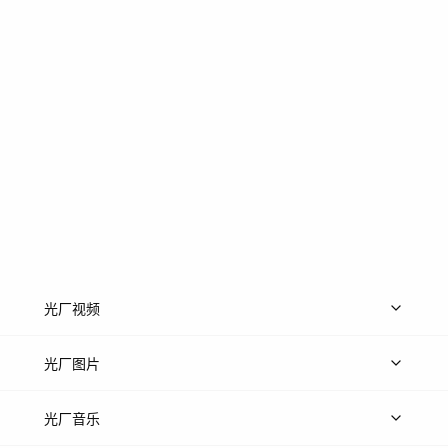
光厂视频
上传视频
精品视频
精选专辑
免费素材
光厂图片
上传图片
精品图片
光厂音乐