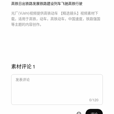
高铁日出
铁路发展
铁路建设
列车飞驰
高铁行驶
光厂(VJshi)视频提供
高铁动车 【精选镜头】
视频素材
下
载，适用于
高铁，动车，高铁动车，中国速度，铁路强国
等主题
的内容创作。
素材评论
1
0
/
120
评论