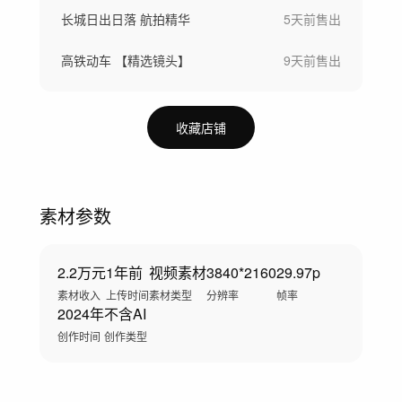
长城日出日落 航拍精华
5天前
售出
高铁动车 【精选镜头】
9天前
售出
收藏店铺
素材参数
2.2万元
1年前
视频素材
3840*2160
29.97p
素材收入
上传时间
素材类型
分辨率
帧率
2024年
不含AI
创作时间
创作类型