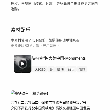
授权，违规使用必究，谢谢！ 更多高铁合集请移步店铺内
选购。
素材配乐
本素材使用了以下配乐，如需使用请单独购买
更多正版BGM，就上光厂音乐
航拍宣传-大美中国-Monuments
ID:
9280
爱
魔法
命运
情绪
壮烈的
预告片
神奇
巨大
预告片
自然风光
中国
航拍
发展
混剪
纪录片
高铁
动车
高铁动车
中国速度
铁路强国
和谐号
复兴号
夕阳下高铁行驶
中国高铁
京沪高铁
交通强国
中国发展