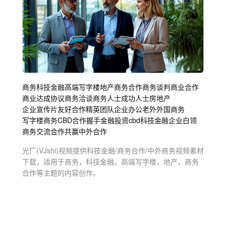
商务
科技金融
高端写字楼
地产
商务合作
商务谈判
商业合作
商业
达成协议
商务洽谈
商务人士
成功人士
房地产
企业宣传片
友好合作
精英团队
企业办公
老外
外国商务
写字楼
商务CBD
合作握手
金融投资
cbd
科技
金融
企业白领
商务交流
合作共赢
中外合作
光厂(VJshi)视频提供
科技金融/商务合作/中外商务
视频素材
下载，适用于
商务，科技金融，高端写字楼，地产，商务
合作等主题
的内容创作。