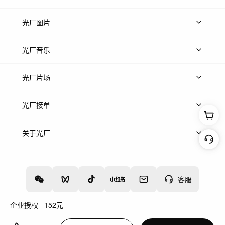
上传视频
精品视频
精选专辑
免费素材
光厂图片
上传图片
精品图片
光厂音乐
热门音乐
免费音效
热门歌单
立即入驻
光厂片场
上传案例
AI找镜头
片场榜单
精选案例
光厂接单
上架服务
热门服务
创作人
关于光厂
关于我们
诚聘英才
帮助中心
权责声明
客服
企业授权
152
元
增值电信业务经营许可证：川B2-20160192
蜀ICP备12020238号-4