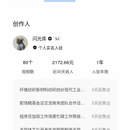
创作人
闪光库
VJ
个人实名入驻
80
个
2172.66
元
1年
视频数
近30天收入
入驻年限
纤维纺织新材料纺织纺纱现代工业车间工厂
3天前
售出
职场精英会议交流商务团队合作洽谈团队欢呼
3天前
售出
程序员加班工作场景忙碌工作熬夜写代码
5天前
售出
半导体芯片开发生产智能制造半导体晶圆制造
8天前
售出