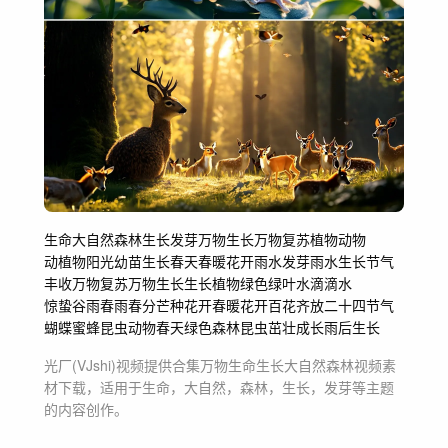
生命
大自然
森林
生长
发芽
万物生长
万物复苏
植物
动物
动植物阳光
幼苗生长
春天
春暖花开
雨水发芽
雨水生长
节气
丰收
万物复苏万物生长生长
植物绿色绿叶
水滴滴水
惊蛰谷雨春雨春分芒种
花开
春暖花开百花齐放
二十四节气
蝴蝶蜜蜂昆虫动物
春天绿色
森林昆虫
茁壮成长
雨后生长
光厂(VJshi)视频提供
合集万物生命生长大自然森林
视频素
材
下载，适用于
生命，大自然，森林，生长，发芽等主题
的内容创作。