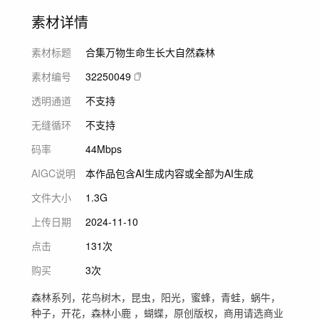
素材详情
素材标题
合集万物生命生长大自然森林
素材编号
32250049
透明通道
不支持
无缝循环
不支持
码率
44Mbps
AIGC说明
本作品包含AI生成内容或全部为AI生成
文件大小
1.3G
上传日期
2024-11-10
点击
131次
购买
3次
森林系列，花鸟树木，昆虫，阳光，蜜蜂，青蛙，蜗牛，
种子，开花，森林小鹿 ，蝴蝶，原创版权，商用请选商业