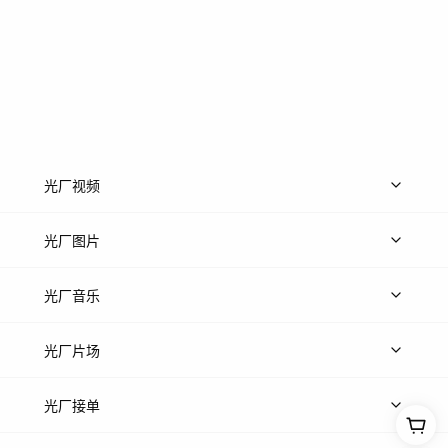
光厂视频
上传视频
精品视频
精选专辑
免费素材
光厂图片
上传图片
精品图片
光厂音乐
热门音乐
免费音效
热门歌单
立即入驻
光厂片场
上传案例
AI找镜头
片场榜单
精选案例
光厂接单