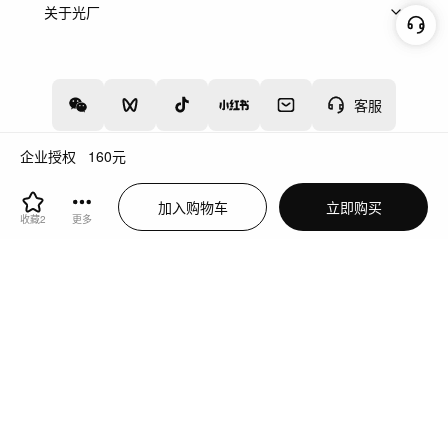
上架服务
热门服务
创作人
关于光厂
关于我们
诚聘英才
帮助中心
权责声明
客服
企业授权
160
元
增值电信业务经营许可证：川B2-20160192
蜀ICP备12020238号-4
加入购物车
立即购买
川公网安备51019002000262
违法和不良信息举报中心
收藏
2
更多
切换到电脑版