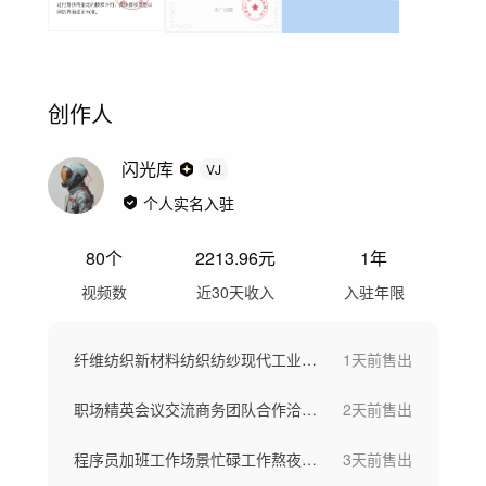
创作人
闪光库
VJ
个人实名入驻
80
个
2213.96
元
1年
视频数
近30天收入
入驻年限
纤维纺织新材料纺织纺纱现代工业车间工厂
1天前
售出
职场精英会议交流商务团队合作洽谈团队欢呼
2天前
售出
程序员加班工作场景忙碌工作熬夜写代码
3天前
售出