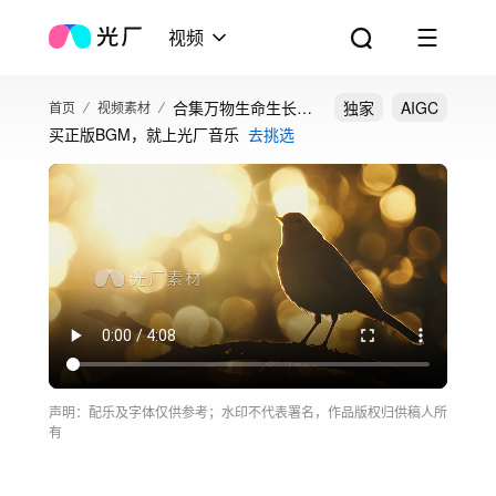
视频
合集万物生命生长大
独家
AIGC
首页
视频素材
买正版BGM，就上光厂音乐
去挑选
自然森林
声明：配乐及字体仅供参考；水印不代表署名，作品版权归供稿人所
有