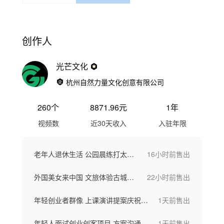
创作人
光芒文化
杭州自然力量文化创意有限公司
260
个
8871.96
元
1年
视频数
近30天收入
入驻年限
老年人退休生活 公园晨练打太极拳幸福生活
16小时前
售出
外国美女来中国 文旅体验古城古镇骑自行车
22小时前
售出
年轻创业者群像 上课演讲提案庆祝鼓掌合集
1天前
售出
年轻人面试创业创客项目 方案沟通提案成功
1天前
售出