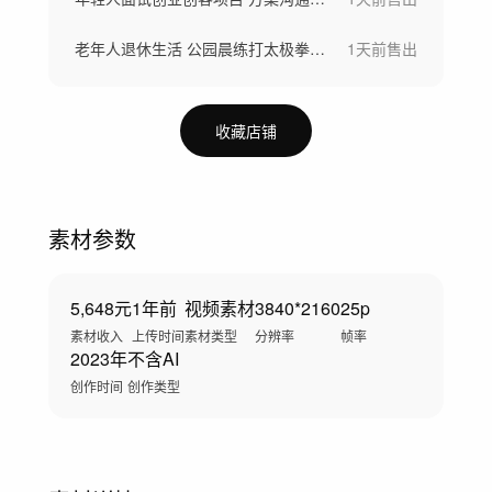
老年人退休生活 公园晨练打太极拳幸福生活
1天前
售出
收藏店铺
素材参数
5,648元
1年前
视频素材
3840*2160
25p
素材收入
上传时间
素材类型
分辨率
帧率
2023年
不含AI
创作时间
创作类型