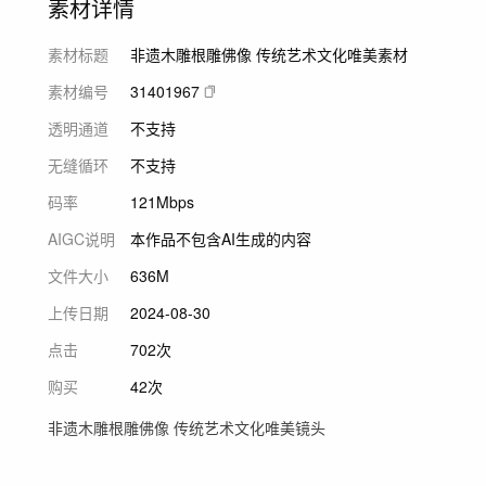
素材详情
素材标题
非遗木雕根雕佛像 传统艺术文化唯美素材
素材编号
31401967
透明通道
不支持
无缝循环
不支持
码率
121Mbps
AIGC说明
本作品不包含AI生成的内容
文件大小
636M
上传日期
2024-08-30
点击
702次
购买
42次
非遗木雕根雕佛像 传统艺术文化唯美镜头