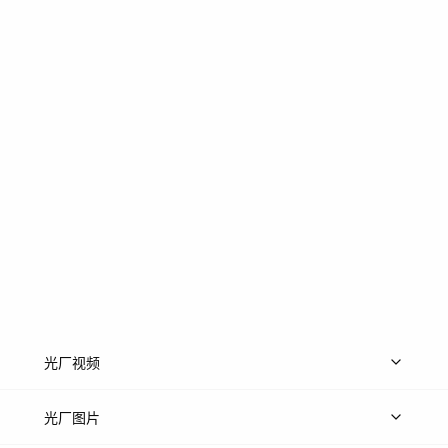
光厂视频
上传视频
精品视频
精选专辑
免费素材
光厂图片