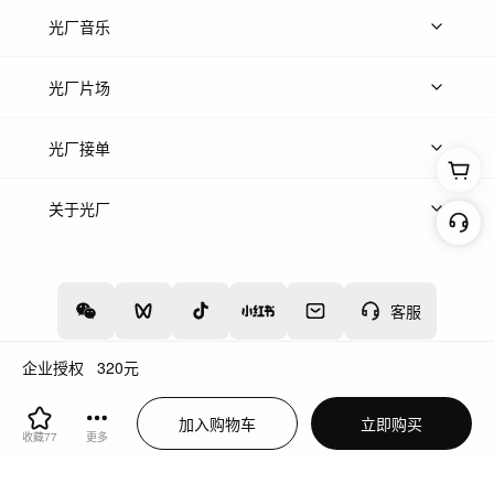
上传图片
精品图片
光厂音乐
热门音乐
免费音效
热门歌单
立即入驻
光厂片场
上传案例
AI找镜头
片场榜单
精选案例
光厂接单
上架服务
热门服务
创作人
关于光厂
关于我们
诚聘英才
帮助中心
权责声明
客服
企业授权
320
元
增值电信业务经营许可证：川B2-20160192
蜀ICP备12020238号-4
加入购物车
立即购买
川公网安备51019002000262
违法和不良信息举报中心
收藏
77
更多