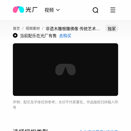
视频
非遗木雕根雕佛像 传统艺术文
独家
首页
视频素材
当前配乐在光厂有售
去购买
化唯美素材
声明：配乐及字体仅供参考；水印不代表署名，作品版权归供稿人所
有