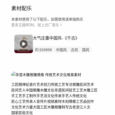
素材配乐
本素材使用了以下配乐，如需使用请单独购买
更多正版BGM，就上光厂音乐
大气庄重中国风-《千古》
ID:
233959
中国风
古风
国风
大气震撼
历史
宫廷
中国鼓
中国风打击
快闪
游戏
武侠
传统
非遗
传统文化
汉服服饰
工匠精神纪录片
艺术刻刀传统工艺
专注根雕民间艺术
民间艺人
中国根雕木雕文化
非遗
民间技艺工艺
木雕工匠
手工艺手工制作
手艺活文化传承
手艺人传统文化
匠心工艺传承人
宣传片视频素材
木刻佛像
工艺品创作
文化艺术力量
大国工匠
木雕根雕特写
古老浙江人文
国家民俗文化