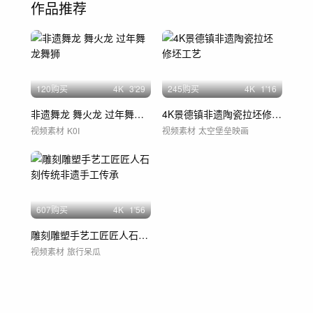
作品推荐
120购买
4
K
3'29
245购买
4
K
1'16
非遗舞龙 舞火龙 过年舞龙舞狮
4K景德镇非遗陶瓷拉坯修坯工艺
视频素材
K0I
视频素材
太空堡垒映画
607购买
4
K
1'56
雕刻雕塑手艺工匠匠人石刻传统非遗手工传承
视频素材
旅行呆瓜