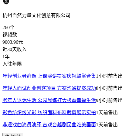
杭州自然力量文化创意有限公司
260
个
视频数
9003.96
元
近30天收入
1年
入驻年限
年轻创业者群像 上课演讲提案庆祝鼓掌合集
1小时前
售出
年轻人面试创业创客项目 方案沟通提案成功
8小时前
售出
老年人退休生活 公园晨练打太极拳幸福生活
9小时前
售出
彩色纺织线光影 纺织面料布料裁剪展示实拍
1天前
售出
非遗戏曲演员演绎 古戏台越剧昆曲唯美画面
1天前
售出