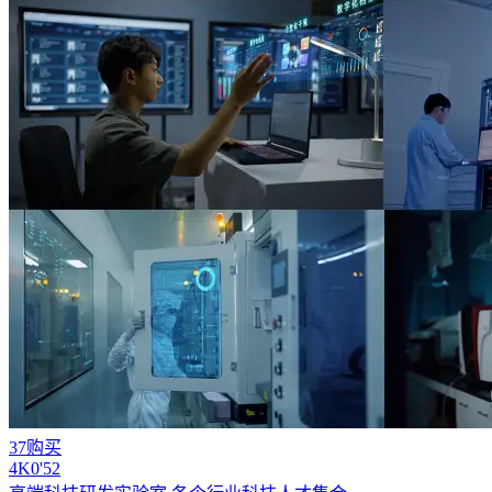
37购买
4
K
0'52