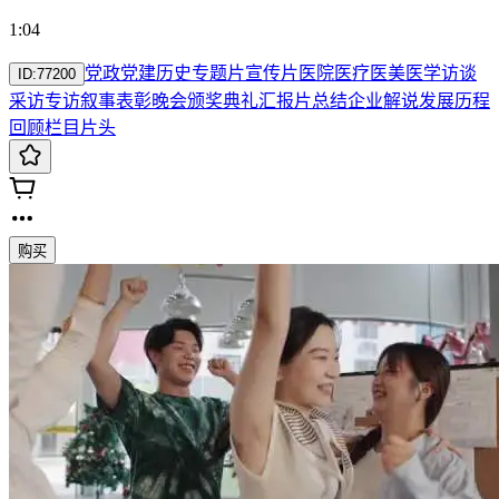
1:04
党政
党建
历史
专题片
宣传片
医院医疗医美医学
访谈
ID:
77200
采访专访叙事
表彰晚会颁奖典礼
汇报片
总结
企业
解说发展历程
回顾
栏目
片头
购买