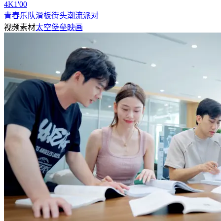
4
K
1'00
青春乐队滑板街头潮流派对
视频素材
太空堡垒映画