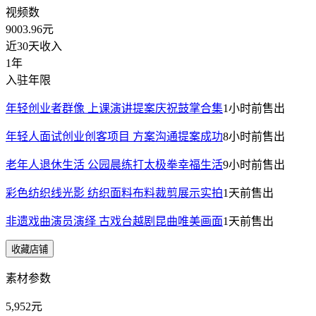
视频数
9003.96
元
近30天收入
1年
入驻年限
年轻创业者群像 上课演讲提案庆祝鼓掌合集
1小时前
售出
年轻人面试创业创客项目 方案沟通提案成功
8小时前
售出
老年人退休生活 公园晨练打太极拳幸福生活
9小时前
售出
彩色纺织线光影 纺织面料布料裁剪展示实拍
1天前
售出
非遗戏曲演员演绎 古戏台越剧昆曲唯美画面
1天前
售出
收藏店铺
素材参数
5,952元