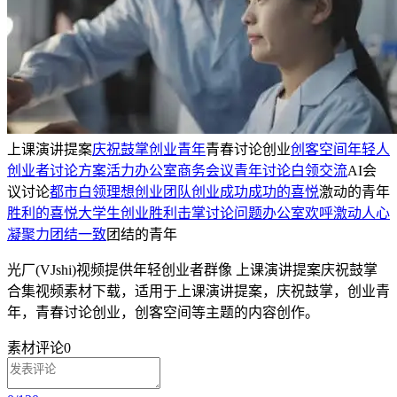
上课演讲提案
庆祝鼓掌
创业青年
青春讨论创业
创客空间
年轻人
创业者
讨论方案
活力
办公室
商务会议
青年讨论
白领交流
AI会
议讨论
都市白领
理想
创业团队
创业成功
成功的喜悦
激动的青年
胜利的喜悦
大学生创业
胜利击掌
讨论问题
办公室欢呼
激动人心
凝聚力
团结一致
团结的青年
光厂(VJshi)视频提供
年轻创业者群像 上课演讲提案庆祝鼓掌
合集
视频素材
下载，适用于
上课演讲提案，庆祝鼓掌，创业青
年，青春讨论创业，创客空间等主题
的内容创作。
素材评论
0