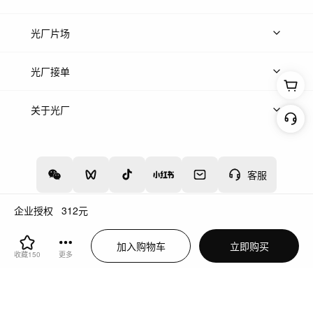
热门音乐
免费音效
热门歌单
立即入驻
光厂片场
上传案例
AI找镜头
片场榜单
精选案例
光厂接单
上架服务
热门服务
创作人
关于光厂
关于我们
诚聘英才
帮助中心
权责声明
客服
企业授权
312
元
增值电信业务经营许可证：川B2-20160192
蜀ICP备12020238号-4
加入购物车
立即购买
川公网安备51019002000262
违法和不良信息举报中心
收藏
150
更多