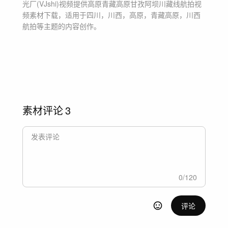
光厂(VJshi)视频提供
高原青藏高原甘孜阿坝川藏线航拍
视
频素材
下载，适用于
四川，川西，高原，青藏高原，川西
航拍等主题
的内容创作。
素材评论
3
0
/
120
评论