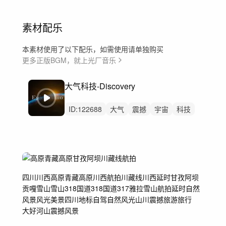
素材配乐
本素材使用了以下配乐，如需使用请单独购买
更多正版BGM，就上光厂音乐
大气科技-Discovery
ID:
122688
大气
震撼
宇宙
科技
汽车
数码
开场
预告
发布会
宣传片
广告
科技感
未来科技
高级
工厂工业自动化
四川
川西
高原
青藏高原
川西航拍
川藏线
川西延时
甘孜
阿坝
贡嘎雪山
雪山
318
国道318
国道317
雅拉雪山
航拍
延时
自然
风景
风光
美景
四川地标
自驾
自然风光
山川
震撼
旅游
旅行
大好河山
震撼风景