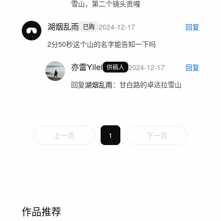
雪山，第二个镜头贡嘎
湖烟乱雨
2024-12-17
回复
已购
2分50秒这个山的名字能告知一下吗
亦雷Yilei
2024-12-17
回复
供稿人
回复
湖烟乱雨
：
甘白路的卓达拉雪山
上一页
1
下一页
作品推荐