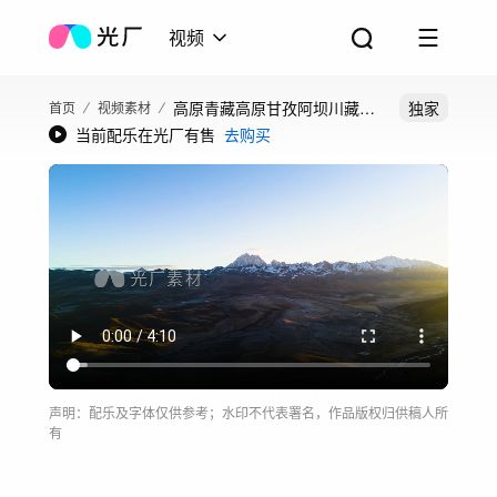
视频
高原青藏高原甘孜阿坝川藏线
独家
首页
视频素材
当前配乐在光厂有售
去购买
航拍
声明：配乐及字体仅供参考；水印不代表署名，作品版权归供稿人所
有