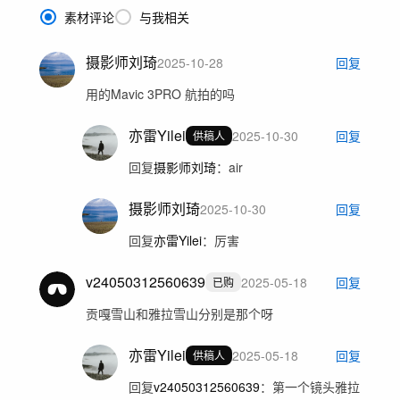
素材评论
与我相关
摄影师刘琦
2025-10-28
回复
用的Mavic 3PRO 航拍的吗
亦雷Yilei
2025-10-30
回复
供稿人
回复
摄影师刘琦
：
air
摄影师刘琦
2025-10-30
回复
回复
亦雷Yilei
：
厉害
v24050312560639
2025-05-18
回复
已购
贡嘎雪山和雅拉雪山分别是那个呀
亦雷Yilei
2025-05-18
回复
供稿人
回复
v24050312560639
：
第一个镜头雅拉