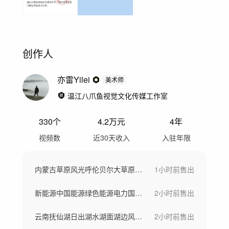
创作人
亦雷Yilei
美术师
温江八爪鱼视觉文化传媒工作室
330
个
4.2万
元
4年
视频数
近30天收入
入驻年限
内蒙古草原风光呼伦贝尔大草原河流风景航拍
1小时前
售出
新能源中国能源绿色能源电力国家电网太阳能
2小时前
售出
云南抚仙湖日出湖水湖面湖边风景自然风光
2小时前
售出