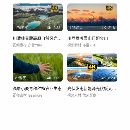
179购买
4
K
3'33
106购买
4
K
2'18
川藏线青藏高原自然风光航拍延时
川西贡嘎雪山日照金山
视频素材
亦雷Yilei
视频素材
亦雷Yilei
AIGC
27购买
4
K
1'09
26购买
4
K
6'20
高原小麦青稞种植农业生态
光伏发电新能源光伏板太阳能电力清洁能源
视频素材
lessmore
视频素材
优迈影像