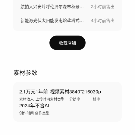
航拍大兴安岭呼伦贝尔森林秋景晨雾风景航拍
2小时前
售出
新能源光伏太阳能发电熔盐塔式光热电站储能
4小时前
售出
收藏店铺
素材参数
2.1万元
1年前
视频素材
3840*2160
30p
素材收入
上传时间
素材类型
分辨率
帧率
2024年
不含AI
创作时间
创作类型