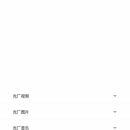
光厂视频
上传视频
精品视频
精选专辑
免费素材
光厂图片
上传图片
精品图片
光厂音乐