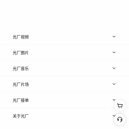
光厂视频
上传视频
精品视频
精选专辑
免费素材
光厂图片
上传图片
精品图片
光厂音乐
热门音乐
免费音效
热门歌单
立即入驻
光厂片场
上传案例
AI找镜头
片场榜单
精选案例
光厂接单
上架服务
热门服务
创作人
关于光厂