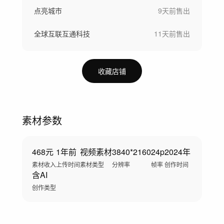
点亮城市
9天前
售出
全球互联互通科技
11天前
售出
收藏店铺
素材参数
468元
1年前
视频素材
3840*2160
24p
2024年
素材收入
上传时间
素材类型
分辨率
帧率
创作时间
含AI
创作类型