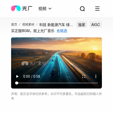
视频
科技 新能源汽车 绿色
独家
AIGC
首页
视频素材
买正版BGM，就上光厂音乐
去挑选
清洁能源 低碳
声明：配乐及字体仅供参考；水印不代表署名，作品版权归供稿人所
有