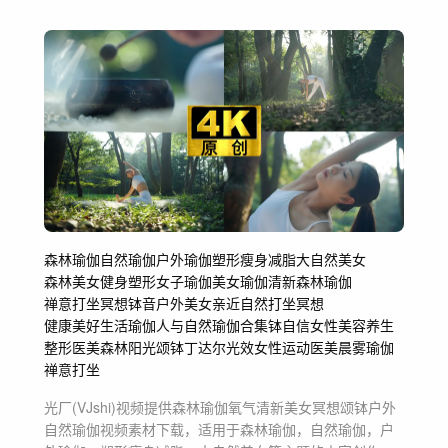
森林瑜伽
自然瑜伽
户外瑜伽
塑形瘦身减脂
大自然美女
森林美女
健身塑形
女子瑜伽
美女瑜伽
清新森林瑜伽
禅意打坐冥想
钵音
户外美女
亲近自然
打坐冥想
健康美好生活
瑜伽
人与自然
瑜伽合集
钵
自信女性
美容养生
整形医美
森林阳光
颂钵
丁达尔光效
女性运动
医美
晨雾瑜伽
禅意打坐
光厂(VJshi)视频提供
森林瑜伽氧气清新美女冥想颂钵户外
自然瑜伽
视频素材
下载，适用于
森林瑜伽，自然瑜伽，户