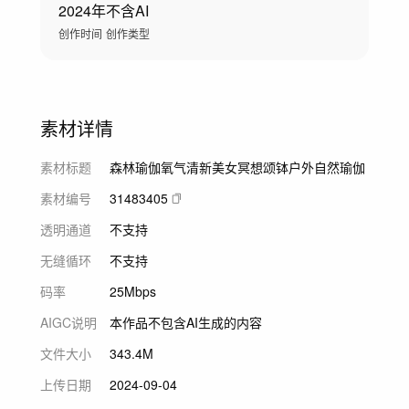
2024年
不含AI
创作时间
创作类型
素材详情
素材标题
森林瑜伽氧气清新美女冥想颂钵户外自然瑜伽
素材编号
31483405
透明通道
不支持
无缝循环
不支持
码率
25Mbps
AIGC说明
本作品不包含AI生成的内容
文件大小
343.4M
上传日期
2024-09-04