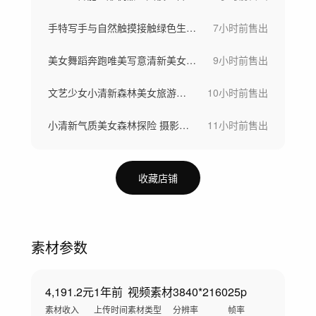
手特写手与自然触摸接触绿色生态与生命力
7小时前
售出
美女舞蹈奔跑唯美写意清新美女大自然舞者
9小时前
售出
文艺少女小清新森林美女旅游宣传感受自然
10小时前
售出
小清新气质美女森林探险 摄影阳光穿透树林
11小时前
售出
收藏店铺
素材参数
4,191.2元
1年前
视频素材
3840*2160
25p
素材收入
上传时间
素材类型
分辨率
帧率