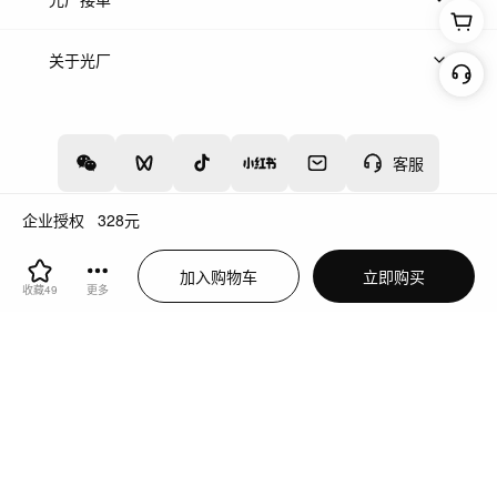
上架服务
热门服务
创作人
关于光厂
关于我们
诚聘英才
帮助中心
权责声明
客服
企业授权
328
元
增值电信业务经营许可证：川B2-20160192
蜀ICP备12020238号-4
加入购物车
立即购买
川公网安备51019002000262
违法和不良信息举报中心
收藏
49
更多
切换到电脑版