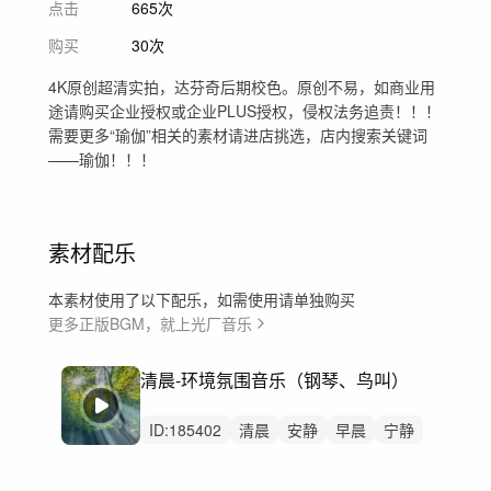
点击
665次
购买
30次
4K原创超清实拍，达芬奇后期校色。原创不易，如商业用
途请购买企业授权或企业PLUS授权，侵权法务追责！！！
需要更多“瑜伽”相关的素材请进店挑选，店内搜索关键词
——瑜伽！！！
素材配乐
本素材使用了以下配乐，如需使用请单独购买
更多正版BGM，就上光厂音乐
清晨-环境氛围音乐（钢琴、鸟叫）
ID:
185402
清晨
安静
早晨
宁静
静谧
空灵
轻音乐
钢琴
放松
舒适
惬意
鸟叫
广告
故事
文艺