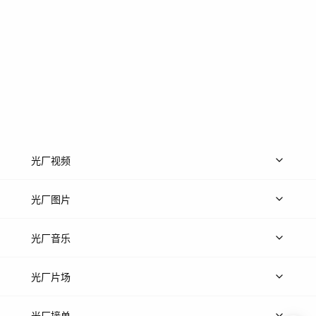
光厂视频
上传视频
精品视频
精选专辑
免费素材
光厂图片
上传图片
精品图片
光厂音乐
热门音乐
免费音效
热门歌单
立即入驻
光厂片场
上传案例
AI找镜头
片场榜单
精选案例
光厂接单