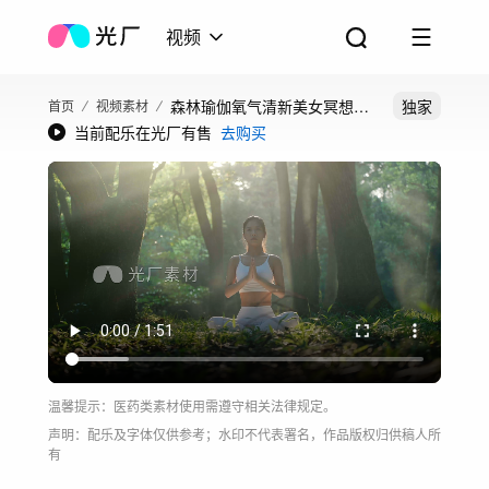
视频
森林瑜伽氧气清新美女冥想颂
独家
首页
视频素材
当前配乐在光厂有售
去购买
钵户外自然瑜伽
温馨提示：医药类素材使用需遵守相关法律规定。
声明：配乐及字体仅供参考；水印不代表署名，作品版权归供稿人所
有